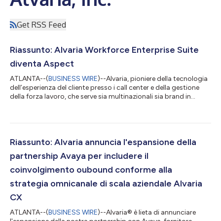
Get RSS Feed
Riassunto: Alvaria Workforce Enterprise Suite
diventa Aspect
ATLANTA--(
BUSINESS WIRE
)--Alvaria, pioniere della tecnologia
dell’esperienza del cliente presso i call center e della gestione
della forza lavoro, che serve sia multinazionali sia brand in
rapida crescita nel settore consumer, annuncia la rinascita di
Aspect in risposta alla propria crescita accelerata e a una
domanda di strumenti più complessi a supporto della forza
lavoro ibrida, in remoto e di persona. Aspect incapsula Alvaria
Enterprise Workforce Suite e opererà come un’affiliata Alvaria.
Riassunto: Alvaria annuncia l'espansione della
A...
partnership Avaya per includere il
coinvolgimento oubound conforme alla
strategia omnicanale di scala aziendale Alvaria
CX
ATLANTA--(
BUSINESS WIRE
)--Alvaria® è lieta di annunciare