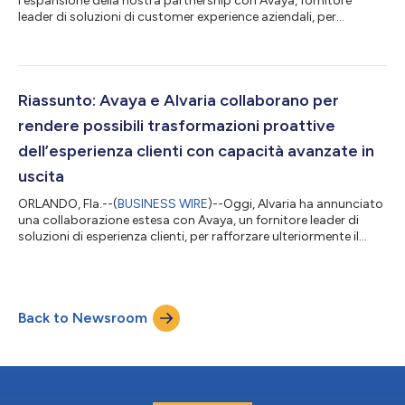
l'espansione della nostra partnership con Avaya, fornitore
leader di soluzioni di customer experience aziendali, per
includere la piattaforma Alvaria CX™ nella fornitura congiunta
di soluzioni ad alte prestazioni su scala aziendale per il
coinvolgimento dei clienti outbound conforme alla strategia
omnichannel. Alvaria CX sarà disponibile nel negozio Avaya One
Source entro fine maggio. Alvraria presenterà le capacità della
Riassunto: Avaya e Alvaria collaborano per
campagna outound...
rendere possibili trasformazioni proattive
dell’esperienza clienti con capacità avanzate in
uscita
ORLANDO, Fla.--(
BUSINESS WIRE
)--Oggi, Alvaria ha annunciato
una collaborazione estesa con Avaya, un fornitore leader di
soluzioni di esperienza clienti, per rafforzare ulteriormente il
portafoglio cloud di Avaya con capacità di sensibilizzazione
all’avanguardia. Nell’ambito della relazione di lunga data delle
aziende nel programma DevConnect Technology Partner di
Avaya, questa collaborazione potenziata mira a portare
Back to Newsroom
esperienze proattive di sensibilizzazione clienti per fornire
innovazione senz...