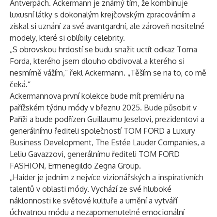
Antverpách. Ackermann je známý tím, že kombinuje
luxusní látky s dokonalým krejčovským zpracováním a
získal si uznání za své avantgardní, ale zároveň nositelné
modely, které si oblíbily celebrity.
„S obrovskou hrdostí se budu snažit uctít odkaz Toma
Forda, kterého jsem dlouho obdivoval a kterého si
nesmírně vážím,“ řekl Ackermann. „Těším se na to, co mě
čeká.“
Ackermannova první kolekce bude mít premiéru na
pařížském týdnu módy v březnu 2025. Bude působit v
Paříži a bude podřízen Guillaumu Jeselovi, prezidentovi a
generálnímu řediteli společností TOM FORD a Luxury
Business Development, The Estée Lauder Companies, a
Leliu Gavazzovi, generálnímu řediteli TOM FORD
FASHION, Ermenegildo Zegna Group.
„Haider je jedním z nejvíce vizionářských a inspirativních
talentů v oblasti módy. Vychází ze své hluboké
náklonnosti ke světové kultuře a umění a vytváří
úchvatnou módu a nezapomenutelné emocionální