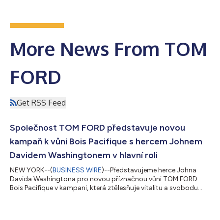
More News From TOM
FORD
Get RSS Feed
Společnost TOM FORD představuje novou
kampaň k vůni Bois Pacifique s hercem Johnem
Davidem Washingtonem v hlavní roli
NEW YORK--(
BUSINESS WIRE
)--Představujeme herce Johna
Davida Washingtona pro novou příznačnou vůni TOM FORD
Bois Pacifique v kampani, která ztělesňuje vitalitu a svobodu
nebojácného sebevyjádření. Jako herec nominovaný na ceny
Sdružení filmových a televizních herců (SAG) a Zlatý glóbus
napsal Washington svůj vlastní příběh díky disciplíně,