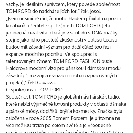
vazby. Je ideálním správcem, který povede společnost
TOM FORD do nadcházejících let,“ řekl Jesel.
„Jsem nesmírně rád, že mohu Haidera přivítat na pozici
kreativního ředitele společnosti TOM FORD. Jeho
jedinečná kreativita, která je v souladu s DNA značky,
stejně jako jeho proslulé zkušenosti v oblasti luxusu
budou mít zásadní význam pro další důležitou fázi
expanze módního podniku. Ve spolupráci s
talentovaným týmem TOM FORD FASHION bude
Haiderova moderní vize pro pánskou i dámskou módu
zásadní při rozvoji a realizaci mnoha rozpracovaných
projektů,“ řekl Gavazza.
O společnosti TOM FORD
Společnost TOM FORD je globální návrhářské studio,
které nabízí výjimečné luxusní produkty v oblasti dámské
a pánské módy, doplňků, brýlí a kosmetiky. Značka byla
založena v roce 2005 Tomem Fordem, je přítomna na
více než 100 trzích po celém světě a je všeobecně
uznávána jako tvůrce luxusního půvabu. V roce 2023 se