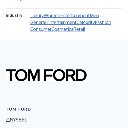
Luxury
Women
Entertainment
Men
Industry:
General Entertainment
Celebrity
Fashion
Consumer
Cosmetics
Retail
TOM FORD
NYSE:EL