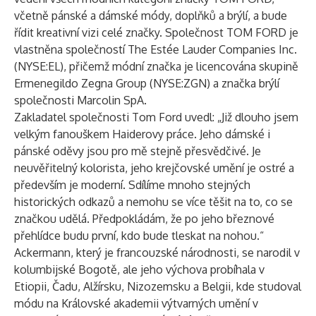
včetně pánské a dámské módy, doplňků a brýlí, a bude
řídit kreativní vizi celé značky. Společnost TOM FORD je
vlastněna společností The Estée Lauder Companies Inc.
(NYSE:EL), přičemž módní značka je licencována skupině
Ermenegildo Zegna Group (NYSE:ZGN) a značka brýlí
společnosti Marcolin SpA.
Zakladatel společnosti Tom Ford uvedl: „Již dlouho jsem
velkým fanouškem Haiderovy práce. Jeho dámské i
pánské oděvy jsou pro mě stejně přesvědčivé. Je
neuvěřitelný kolorista, jeho krejčovské umění je ostré a
především je moderní. Sdílíme mnoho stejných
historických odkazů a nemohu se více těšit na to, co se
značkou udělá. Předpokládám, že po jeho březnové
přehlídce budu první, kdo bude tleskat na nohou.“
Ackermann, který je francouzské národnosti, se narodil v
kolumbijské Bogotě, ale jeho výchova probíhala v
Etiopii, Čadu, Alžírsku, Nizozemsku a Belgii, kde studoval
módu na Královské akademii výtvarných umění v