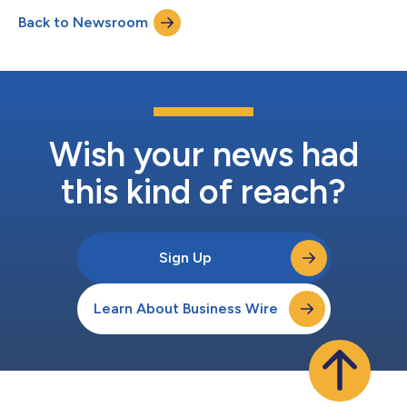
vytrvalosti a touze neustále překonávat sám sebe a své
Back to Newsroom
řemeslo. Washington změnil svou kariérní dráhu, aby se mohl
věnovat dlouholeté, ale zapírané vášni pro...
Wish your news had
this kind of reach?
Sign Up
Learn About Business Wire