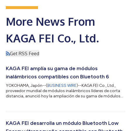
More News From
KAGA FEI Co., Ltd.
Get RSS Feed
KAGA FEI amplía su gama de módulos
inalámbricos compatibles con Bluetooth 6
YOKOHAMA, Japón--(
BUSINESS WIRE
)--KAGA FEI Co., Ltd.,
proveedor mundial de módulos inalámbricos líderes de corta
distancia, anunció hoy la ampliación de su gama de módulos
Bluetooth Low Energy con la introducción de los modelos
EC4L10BA1 y EC4L05BA1. Estos nuevos módulos ofrecen
distintas capacidades de memoria y complementan el modelo
EC4L15BA1 existente. Los tres módulos incorporan antena y
son compatibles con Bluetooth 6. Estos módulos aprovechan
KAGA FEI desarrolla un módulo Bluetooth Low
un chip con certificación PSA*1, lo que permi...