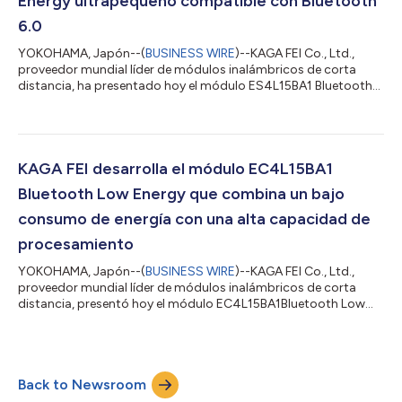
Energy ultrapequeño compatible con Bluetooth
6.0
YOKOHAMA, Japón--(
BUSINESS WIRE
)--KAGA FEI Co., Ltd.,
proveedor mundial líder de módulos inalámbricos de corta
distancia, ha presentado hoy el módulo ES4L15BA1 Bluetooth
Low Energy. El módulo dispone de una antena integrada y ha
obtenido varias certificaciones. Por consiguiente, reduce el
tiempo de desarrollo y los costos de certificación de los
productos IoT inalámbricos de próxima generación, como
dispositivos IoT, pequeños productos médicos/sanitarios y
KAGA FEI desarrolla el módulo EC4L15BA1
dispositivos tecnológicos ponibles que...
Bluetooth Low Energy que combina un bajo
consumo de energía con una alta capacidad de
procesamiento
YOKOHAMA, Japón--(
BUSINESS WIRE
)--KAGA FEI Co., Ltd.,
proveedor mundial líder de módulos inalámbricos de corta
distancia, presentó hoy el módulo EC4L15BA1Bluetooth Low
Energy. Un módulo que cuenta con una antena integrada y ha
obtenido diversas certificaciones. Por consiguiente, reduce el
tiempo de desarrollo y los costos de certificación para
productos IoT inalámbricos de próxima generación, como IoT
Back to Newsroom
industrial, productos médicos/de atención sanitaria y sensores
deportivos/de fitness, lo que a...