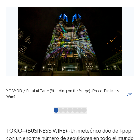
YOASOBI / Butai ni Tatte (Standing on the Stage) (Photo: Business
YOA
Wire)
Wir
TOKIO--(
BUSINESS WIRE
)--
Un meteórico dúo de J-pop
con un enorme número de seguidores en todo el mundo