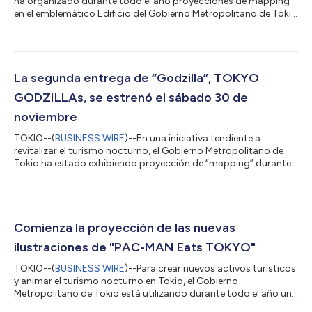
ha organizado durante todo el año proyecciones de mapping
en el emblemático Edificio del Gobierno Metropolitano de Tokio
(Edificio n.º 1). Estas proyecciones utilizan la luz y el sonido para
crear obras de arte vibrantes y diversas, que transforman el
monumento en un nuevo recurso turístico que ilumina el paisaje
nocturno de Tokio. El evento comenzó en febrero de 2024 y,
hasta la fecha, lo han visitado unas 450 000 personas. Hace
La segunda entrega de “Godzilla”, TOKYO
poco m...
GODZILLAs, se estrenó el sábado 30 de
noviembre
TOKIO--(
BUSINESS WIRE
)--En una iniciativa tendiente a
revitalizar el turismo nocturno, el Gobierno Metropolitano de
Tokio ha estado exhibiendo proyección de “mapping” durante
todo el año en uno de sus lugares emblemáticos, el Edificio n.º 1
del Gobierno Metropolitano de Tokio. Mediante el uso de la luz y
el sonido, esta actividad ha transformado el edificio en un
dinámico lienzo para la expresión artística. Desde su creación,
unos 430 000 visitantes* han disfrutado de esta espectacular
Comienza la proyección de las nuevas
exhibici...
ilustraciones de "PAC-MAN Eats TOKYO"
TOKIO--(
BUSINESS WIRE
)--Para crear nuevos activos turísticos
y animar el turismo nocturno en Tokio, el Gobierno
Metropolitano de Tokio está utilizando durante todo el año un
mapping de proyección con luz y sonido para proyectar