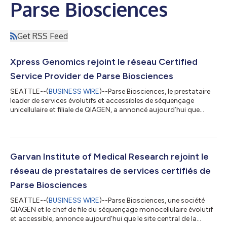
Parse Biosciences
Get RSS Feed
Xpress Genomics rejoint le réseau Certified
Service Provider de Parse Biosciences
SEATTLE--(
BUSINESS WIRE
)--Parse Biosciences, le prestataire
leader de services évolutifs et accessibles de séquençage
unicellulaire et filiale de QIAGEN, a annoncé aujourd’hui que
Xpress Genomics avait rejoint son programme Certified Service
Provider (CSP), devenant ainsi la première entreprise de la région
nordique à le faire. Basée à Stockholm, cette dernière sera
désormais en mesure de proposer aux chercheurs son
portefeuille de solutions de séquençage unicellulaire Evercode,
Garvan Institute of Medical Research rejoint le
via son pipelin...
réseau de prestataires de services certifiés de
Parse Biosciences
SEATTLE--(
BUSINESS WIRE
)--Parse Biosciences, une société
QIAGEN et le chef de file du séquençage monocellulaire évolutif
et accessible, annonce aujourd'hui que le site central de la