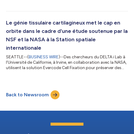
plateforme génomique au sein du Garvan Institute of Medical
Research a rejoint son programme de prestataires de services
certifiés (CSP). Le partenariat élargit l'accès à un séquençage
monocellulaire évolutif de haute qualité en Australie, dans
l'ensemble de la région Asie-Pacifique et au-delà. Garvan est
Le génie tissulaire cartilagineux met le cap en
l'une des...
orbite dans le cadre d'une étude soutenue par la
NSF et la NASA à la Station spatiale
internationale
SEATTLE--(
BUSINESS WIRE
)--Des chercheurs du DELTA i Lab à
l'Université de Californie, à Irvine, en collaboration avec la NASA,
utilisent la solution Evercode Cell Fixation pour préserver des
échantillons à bord de la Station spatiale internationale dans le
cadre d'une étude sur le génie tissulaire cartilagineux en
microgravité. Ces travaux inédits, qui font partie d’une
subvention financée par la National Science Foundation (NSF)
Back to Newsroom
et dirigée par les Drs Wendy Brown et Kyriacos Athanasiou,
annonc...