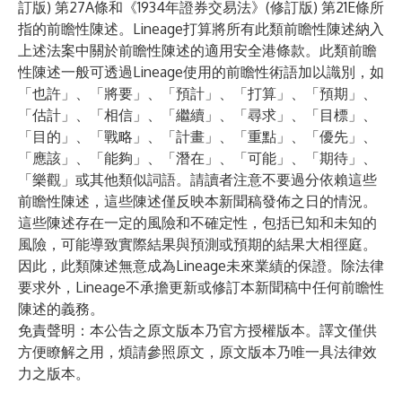
訂版) 第27A條和《1934年證券交易法》(修訂版) 第21E條所
指的前瞻性陳述。Lineage打算將所有此類前瞻性陳述納入
上述法案中關於前瞻性陳述的適用安全港條款。此類前瞻
性陳述一般可透過Lineage使用的前瞻性術語加以識別，如
「也許」、「將要」、「預計」、「打算」、「預期」、
「估計」、「相信」、「繼續」、「尋求」、「目標」、
「目的」、「戰略」、「計畫」、「重點」、「優先」、
「應該」、「能夠」、「潛在」、「可能」、「期待」、
「樂觀」或其他類似詞語。請讀者注意不要過分依賴這些
前瞻性陳述，這些陳述僅反映本新聞稿發佈之日的情況。
這些陳述存在一定的風險和不確定性，包括已知和未知的
風險，可能導致實際結果與預測或預期的結果大相徑庭。
因此，此類陳述無意成為Lineage未來業績的保證。除法律
要求外，Lineage不承擔更新或修訂本新聞稿中任何前瞻性
陳述的義務。
免責聲明：本公告之原文版本乃官方授權版本。譯文僅供
方便瞭解之用，煩請參照原文，原文版本乃唯一具法律效
力之版本。