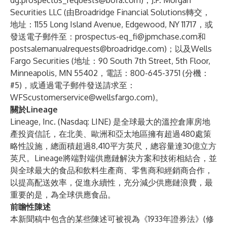
dg.prospectus_requests@bofa.com
)；J.P. Morgan
Securities LLC (由Broadridge Financial Solutions轉交，
地址：1155 Long Island Avenue, Edgewood, NY 11717，或
發送電子郵件至：
prospectus-eq_fi@jpmchase.com
和
postsalemanualrequests@broadridge.com
)；以及Wells
Fargo Securities (地址：90 South 7th Street, 5th Floor,
Minneapolis, MN 55402，電話：800-645-3751 (分機：
#5)，或通過電子郵件發送請求至：
WFScustomerservice@wellsfargo.com
)。
關於Lineage
Lineage, Inc. (Nasdaq: LINE) 是全球最大的溫控倉庫房地
產投資信託，在北美、歐洲和亞太地區擁有超過480處策
略性設施，總面積超過8,410平方英尺，總容量達30億立方
英尺。Lineage將端對端供應鏈解決方案和技術相結合，並
與全球最大的食品和飲料生產商、零售商和經銷商合作，
以提高配送效率，促進永續性，充分減少供應鏈浪費，最
重要的是，為全球供應食品。
前瞻性陳述
本新聞稿中包含的某些陳述可被視為《1933年證券法》(修