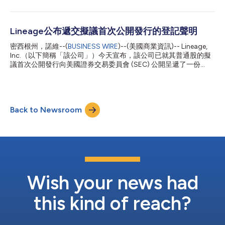
額外購買最多7,050,000股普通股。首次公開發行價預期在每股
26日完成，但前提是要滿足常規的成交條件。 Morgan Stanley、
70.00美元至82.00美元之間。公司預期，視發行通知而定，其普
Goldman Sachs & Co. LLC、BofA Securities、J.P....
通股將獲准在那斯達克全球精選市場上市，股票代號為「LINE」。
公司擬將從此次發行中獲得的淨收益用於償還其延遲提取定期貸款
Lineage公布遞交擬議首次公開發行的登記聲明
項下的未償還借款，償還其循環信貸額度項下的未償還借款，就此
密西根州，諾維--(
BUSINESS WIRE
)--(美國商業資訊)-- Lineage,
次發行向某些員工提供一次性現金補助，進行與股票贈予相關的預
Inc.（以下簡稱「該公司」）今天宣布，該公司已就其普通股的擬
估現金扣繳，以及贖回其A系列優先股。在滿足上述用途之後，公
議首次公開發行向美國證券交易委員會 (SEC) 公開呈遞了一份
司預期將把剩餘的淨收益用於一般公司用途，其中可能包括償還其
Form S-11登記聲明。 擬議發行的時間、股票數量和價格範圍尚未
循環信貸額度項下的其他未償還借款。 Morgan Stanley、
確定。該公司打算在納斯達克全球精選市場 (Nasdaq Global
Goldman Sachs & Co. LLC、BofA Securities、J.P. Morgan和
Select Market) 上市交易其普通股，股票代碼為「LINE」。本次發
Wells Fargo Securities擔任此次擬議發行的...
行受市場狀況影響，且無法保證是否會或何時會完成本次發行，也
Back to Newsroom
無法保證本次發行的實際規模或條款。 摩根士丹利 (Morgan
Stanley)、高盛有限責任公司 (Goldman Sachs & Co. LLC)、美銀
證券 (BofA Securities)、摩根大通 (J.P. Morgan) 和富國證券 (Wells
Fargo Securities) 將擔任本次擬議發行的聯合主帳簿經辦人。RBC
Capital Markets, LLC、Rabo Securities USA, Inc.、Scotia
Capital (USA) Inc.、UBS Se...
Wish your news had
this kind of reach?