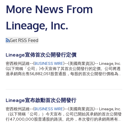
More News From
Lineage, Inc.
Get RSS Feed
Lineage宣佈首次公開發行定價
密西根州諾維--(
BUSINESS WIRE
)--(美國商業資訊)-- Lineage, Inc.
(以下簡稱「公司」)今天宣佈了其首次公開發行的定價。公司將透
過承銷商出售56,882,051股普通股，每股的首次公開發行價格為
78.00美元。此外，承銷商還獲得了30天的選擇權，可以按首次
公開發行價格從公司額外購買至多8,532,307股普通股，但需要扣
除承銷折扣和傭金費用。公司擬將從此次發行中獲得的淨收益用於
償還其延遲提取定期貸款項下的未償還借款、償還其循環信貸額度
項下的未償還借款、就此次發行向某些員工提供一次性現金補助，
Lineage宣布啟動首次公開發行
進行與股票贈予相關的預估現金扣繳，以及贖回其A系列優先股。
密西根州諾維--(
BUSINESS WIRE
)--(美國商業資訊)-- Lineage, Inc.
在滿足上述用途之後，公司預計將把剩餘的淨收益用於一般公司用
（以下簡稱「公司」）今天宣布，公司已開始其承銷的首次公開發
途，其中可能包括償還其循環信貸額度項下的其他未償還借款。
行47,000,000股普通股的路演。此外，本次發行的承銷商將有
公司的普通股預計將於2024年7月25日在納斯達克全球精選市場
30天的選擇權，以首次公開發行價減去承銷折扣和傭金，從公司
開始交易，股票代碼為「LINE」。預計本次發行將於2024年7月