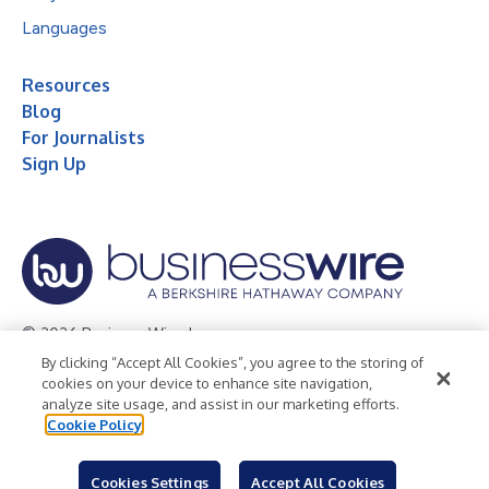
Languages
Resources
Blog
For Journalists
Sign Up
© 2026 Business Wire, Inc.
By clicking “Accept All Cookies”, you agree to the storing of
Privacy Policy
Cookie Policy
Accessibility Statement
cookies on your device to enhance site navigation,
analyze site usage, and assist in our marketing efforts.
Terms of Use
Legal
Cookie Policy
Cookies Settings
Accept All Cookies