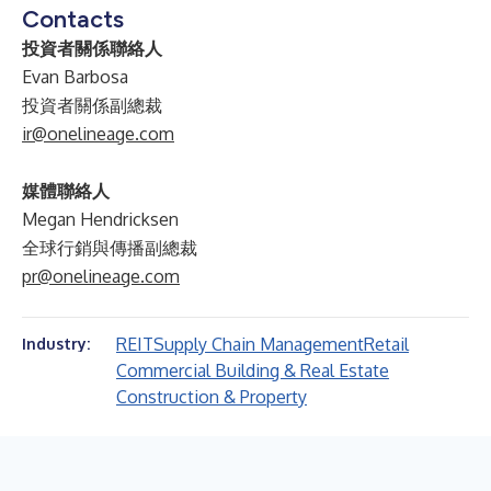
Contacts
投資者關係聯絡人
Evan Barbosa
投資者關係副總裁
ir@onelineage.com
媒體聯絡人
Megan Hendricksen
全球行銷與傳播副總裁
pr@onelineage.com
REIT
Supply Chain Management
Retail
Industry:
Commercial Building & Real Estate
Construction & Property