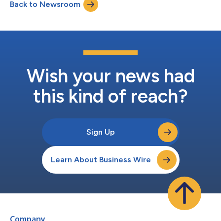
Back to Newsroom
この公開は市場の状況によって変わり、公開が完了するか否か、
またその時期や実際の規模や条件についての保証はされません。
本募集の共同主幹事はモルガン・スタンレー、ゴールドマン・サ
ックス、BofA証券、J.P. モルガン証券およびウェルズ・ファーゴ
証券が務めます。本募集の共同ブックランニング・マネージャー
は、RBC Capital Markets, LLC、Rabo Securities USA, Inc.、
Scotia Capital (USA) Inc.、UBS Securities LLC、Capital One S...
Wish your news had
this kind of reach?
Sign Up
Learn About Business Wire
Company