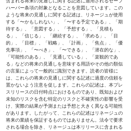
含まれる将来の見通しに関する記述に適用されるセーフ
ハーバー条項の対象となることを意図しています。この
ような将来の見通しに関する記述は、リネージュが使用
する「〜かもしれない」、「〜する予定である」、「期
待する」、「意図する」、「予想する」、「見積も
る」、「信じる」、「継続する」、「求める」、「目
的」、「目標」、「戦略」、「計画」、「焦点」、「優
先事項」、「〜べき」、「〜できる」、「潜在的な」、
「可能性のある」、「見通している」、「楽観的であ
る」などの将来の見通しを意味する用語やその他の類似
の言葉によって一般的に識別できます。読者の皆様に
は、これらの将来の見通しに関する記述に過度の信頼を
置かないよう注意を促します。これらの記述は、本プレ
スリリースの日付時点におけるものであり、既知および
未知のリスクを含む特定のリスクと不確実性の影響を受
け、実際の結果が予測または予想と大きく異なる可能性
があります。したがって、これらの記述はリネージュの
将来の業績を保証するものではありません。法令で要求
される場合を除き、リネージュは本リリースに含まれる