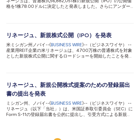
ネージュは、普通株式56,882,051株の新規公開（IPO）の公開価
格を1株78.00ドルに決定したと発表しました。さらにアンダー
ライターには、リネージュから8,532,307株を上限として公開価
格（引受割引と手数料を控除）で普通株式を追加購入できる30
日間のオプションが付与されています。今回のIPOで調達された
資金の手取金は、遅延引き出しタームローン（DDTL）枠の借入
金残高の返済、リボルビング・クレジット・ファシリティの借入
リネージュ、新規株式公開（IPO）を発表
金残高の返済、今回の募集に関連した特定の従業員に対する一時
米ミシガン州ノバイ--(
BUSINESS WIRE
)--（ビジネスワイヤ） --
現金支給、さらに株式の付与およびA種優先株式の償還に関連し
産業用REIT企業の米リネージュは、4700万株の普通株式を対象
た源泉徴収税の支払いに見込まれる現金に使用される予定です。
とした新規株式公開に関するロードショーを開始したことを発表
以上の用途に充当された後の残金は、一般的な運転資金の目的に
しました。さらに、アンダーライターには株式公開価格で最大
使用される予定であり、これにはリボルビング・クレジット・フ
705万株の普通株式を追加購入する30日間のオプションが与え
ァシリティの枠内の追加借入金の返済も含まれる可能性がありま
られます。また、株式公開価格は1株あたり70.00米ドルから
す。 同社の普通株式は、2024年7月25日にNasdaqグローバル
82.00米ドルの範囲で設定される予定です。当社の普通株式は、
セレクトマーケットに「LINE」というティッカーシンボルで上場
発行通知を条件としてNasdaqグローバルセレクトマーケットに
リネージュ、新規公開株式提案のための登録届出
され...
「LINE」というティッカーシンボルで上場承認される見込みで
書の提出を発表
す。この公募による純利益は、遅延引き出しタームローン返済、
リボルビングクレジットファシリティの借入金返済、今回の公募
ミシガン州、ノバイ--(
BUSINESS WIRE
)--（ビジネスワイヤ） --
に関連して特定の従業員への一時金給付および株式付与に関連す
リネージュ（以下「当社」）は、米国証券取引委員会（SEC）に
る推定現金控除、シリーズA優先株式の償還に使用される予定で
Form S-11の登録届出書を公的に提出し、引受方式による新規株
す。なお、さらに残余があった場合は、リボルビングクレジット
式公開（IPO）で普通株式を売却することを発表しました。 公開
ファシリティの追加借入金返済を含む一般的な事業目的としての
の時期、募集株式数、および募集価格範囲は未だ決定されていま
使用が予定されています。 本募集の共同主幹事は、モルガン・
せん。当社は、Nasdaq Global Select Marketへの普通株式の上
スタンレー、ゴールドマン・サ...
場を、「LINE」というティッカーシンボルで申請する予定です。