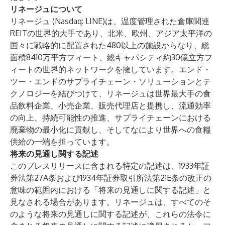
リネージュについて
リネージュ (Nasdaq: LINE)は、温度管理された倉庫関連
REITの世界的大手であり、北米、欧州、アジア太平洋の
国々に戦略的に配置された480以上の施設からなり、総
面積8410万平方フィート、総キャパシティ約30億立方フ
ィートの世界的ネットワークを擁しています。エンド・
ツー・エンドのサプライチェーン・ソリューションとテ
クノロジーを結びつけて、リネージュは世界最大手の食
品飲料企業、小売企業、販売代理店と提携し、流通効率
の向上、持続可能性の推進、サプライチェーンにおける
廃棄物の最小化に貢献し、そしてなにより世界への食糧
供給の一端を担っています。
将来の見通し関する記述
このプレスリリースに含まれる特定の記述は、1933年証
券法第27A条および1934年証券取引所法第21E条の改正の
意味の範囲内における「将来の見通しに関する記述」と
見なされる場合があります。リネージュは、すべてのそ
のような将来の見通しに関する記述が、これらの法令に