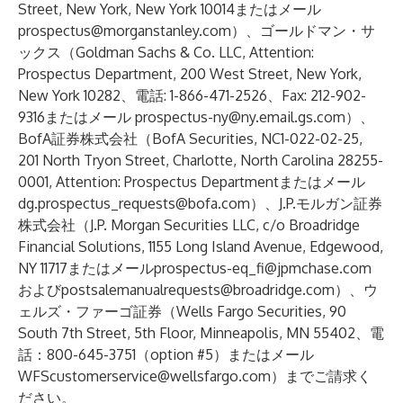
Street, New York, New York 10014またはメール
prospectus@morganstanley.com
）、ゴールドマン・サ
ックス（Goldman Sachs & Co. LLC, Attention:
Prospectus Department, 200 West Street, New York,
New York 10282、電話: 1-866-471-2526、Fax: 212-902-
9316またはメール
prospectus-ny@ny.email.gs.com
）、
BofA証券株式会社（BofA Securities, NC1-022-02-25,
201 North Tryon Street, Charlotte, North Carolina 28255-
0001, Attention: Prospectus Departmentまたはメール
dg.prospectus_requests@bofa.com
）、J.P.モルガン証券
株式会社（J.P. Morgan Securities LLC, c/o Broadridge
Financial Solutions, 1155 Long Island Avenue, Edgewood,
NY 11717またはメール
prospectus-eq_fi@jpmchase.com
および
postsalemanualrequests@broadridge.com
）、ウ
ェルズ・ファーゴ証券（Wells Fargo Securities, 90
South 7th Street, 5th Floor, Minneapolis, MN 55402、電
話：800-645-3751（option #5）またはメール
WFScustomerservice@wellsfargo.com
）までご請求く
ださい。