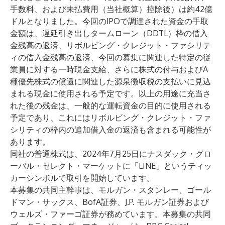
手数料、および未払費用（当社概算）控除後）は約42億
ドルとなりました。今回のIPOで調達された資金の手取
金額は、遅延引き出しタームローン（DDTL）枠の借入
金残高の返済、リボルビング・クレジット・ファシリテ
ィの借入金残高の返済、今回の募集に関連した特定の従
業員に対する一時現金支給、さらに株式の付与およびA
種優先株式の償還に関連した源泉徴収税の支払いに見込
まれる現金に使用される予定です。以上の用途に充当さ
れた後の残金は、一般的な運転資金の目的に使用される
予定であり、これにはリボルビング・クレジット・ファ
シリティの枠内の追加借入金の返済も含まれる可能性が
あります。
同社の普通株式は、2024年7月25日にナスダック・グロ
ーバル・セレクト・マーケットに「LINE」というティッ
カーシンボルで取引を開始しています。
本募集の共同主幹事は、モルガン・スタンレー、ゴール
ドマン・サックス、BofA証券、J.P. モルガン証券および
ウェルズ・ファーゴ証券が務めています。本募集の共同