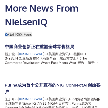
More News From
NielsenIQ
Get RSS Feed
中国商业创新正在重塑全球零售格局
新加坡--(
BUSINESS WIRE
)--(美国商业资讯)-- 根据NIQ
(NYSE:NIQ)最新发布的《商业革命：东西方交汇》(The
Commerce Revolution: Where East Meets West)报告，源于中国
的创新商业模式——包括直播电商、社交电商和即时零售——正
在深刻影响全球消费者发现、购买商品以及与品牌互动的方式。
报告揭示了这场变革的规模：2025年中国直播电商市场规模约达
9000亿美元，已接近美国电商整体市场规模，而亚太地区目前贡
献了全球约55%的电商收入。该地区近六成(59%)的消费者已经通
Purina成为首个公开宣布的NIQ ConnectAI创始客
过社交平台购物。 在亚太地区，社交电商和全渠道零售的快速发
户
展，正加速推动最早在中国实现规模化应用的商业模式的普及。随
着这些模式在区域市场不断渗透，品牌需要更全面地理解消费者如
芝加哥--(
BUSINESS WIRE
)--(美国商业资讯)-- 消费者情报领域的
何通过线下和线上渠道发现、评估和购买商品。 NIQ亚太区总裁
全球领导者NielsenIQ (NYSE: NIQ)今日宣布，Purina成为其
Rachel White表示：“下一代零售将由那些能够将消费者情报贯穿
ConnectAI创始计划中首个公开宣布的客户。此前，NIQ已携手涵