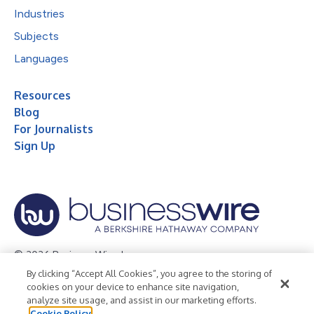
Industries
Subjects
Languages
Resources
Blog
For Journalists
Sign Up
© 2026 Business Wire, Inc.
By clicking “Accept All Cookies”, you agree to the storing of
Privacy Policy
Cookie Policy
Accessibility Statement
cookies on your device to enhance site navigation,
analyze site usage, and assist in our marketing efforts.
Terms of Use
Legal
Cookie Policy