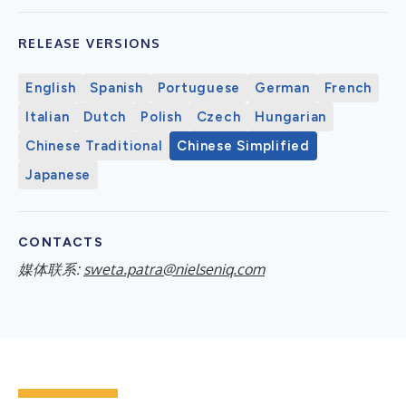
RELEASE VERSIONS
English
Spanish
Portuguese
German
French
Italian
Dutch
Polish
Czech
Hungarian
Chinese Traditional
Chinese Simplified
Japanese
CONTACTS
媒体联系:
sweta.patra@nielseniq.com