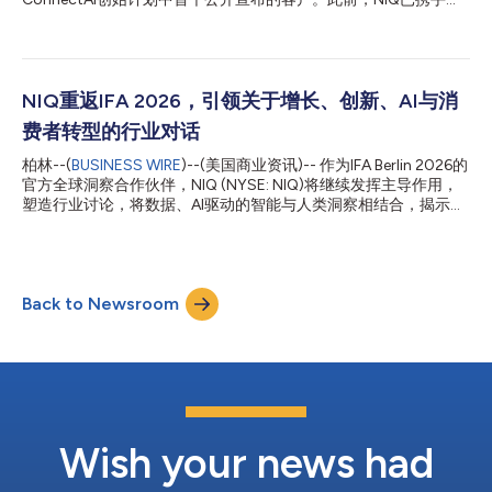
线下和线上商务的企业来塑造。真正理解消费者如何在每一个触点
盖个人护理、宠物护理、美妆和饮料行业的五家全球企业启动了该
发现、评估和购买商品，将帮助品牌更好地预判市场变化并推动可
计划，随着合作的深入，预计还将有更多客户公告和案例研究发
持续增长。” 中国持续引领商业未来 中国...
布。 通过ConnectAI，NIQ的前线部署工程师和数据科学家正深入
Purina的技术环境开展工作，探索NIQ的消费者和市场情报如何支
持日常AI赋能的工作流，并帮助团队更高效地获取相关洞察。
NIQ重返IFA 2026，引领关于增长、创新、AI与消
Purina战略与洞察部门的Brian Donovan表示：“要了解宠物主人的
费者转型的行业对话
需求，必须清晰地洞察消费者行为、购物习惯和品类趋势的演变。
Purina正与NIQ合作，探索如何将其值得信赖的情报融入Purina日
柏林--(
BUSINESS WIRE
)--(美国商业资讯)-- 作为IFA Berlin 2026的
常的AI赋能工作流中，帮助我们的团队更高效地获取相关消费者洞
官方全球洞察合作伙伴，NIQ (NYSE: NIQ)将继续发挥主导作用，
察，并更有信心地做出明智决策。” ConnectAI是NIQ“智能驱动
塑造行业讨论，将数据、AI驱动的智能与人类洞察相结合，揭示重
AI”战略的早期产品，也是NIQ将消费者情报转化为决策的平台与构
塑增长、创新和消费者行为的核心力量。通过高管主旨演讲、小组
建者模式。它将NIQ的专有数据、模型、产品内容、分析架构和
讨论、独家市场情报以及战略性客户互动（包括参加IFA零售领袖
业...
峰会、第四届NIQ商业早餐会以及一场专为中小企业打造的专属活
动），NIQ将帮助全球科技生态系统将快速的市场变化转化为可执
Back to Newsroom
行的商业机遇。 围绕今年IFA的主题“未来即当下”(The Future Is
Now)，NIQ将就重塑消费科技、家用电器和零售业的力量提供及
时的行业视角——涵盖AI驱动的创新、不断演变的消费者期望、全
渠道转型以及新兴的增长机遇。 在品牌和零售商应对经济不确定
性、购买行为转变以及日益增强的价格敏感度之际，NIQ的最新市
场数据凸显了该行业面临的挑战与机遇。尽管部分地区的科技和耐
用消费品市场仍面临压力，但欧洲主要市场的增长仍在持续，这进
一步凸显了创新、敏捷性以及数据驱动决策的重要性。 NIQ全球科
Wish your news had
技与耐用消费品高级副总裁Perr...