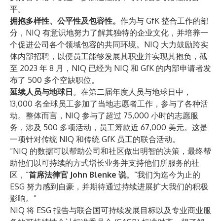
平。
拥抱多样性、公平性及包容性。
作为与 GfK 整合工作的部
分，NIQ 有意识地努力了解其独特的企业文化，并培养一
个促进公司各个领域包容的共同环境。NIQ 大力鼓励跨实
体内部招聘，以便员工能够发展其职业并实现其抱负，截
至 2023 年 8 月，NIQ 已经为 NIQ 和 GfK 的内部申请者发
布了 500 多个空缺职位。
延续人员与地球日
。在第二届年度人员与地球日中，
13,000 名全球员工参加了当地志愿者工作，参与了各种活
动。整体而言，NIQ 参与了超过 75,000 小时的志愿服
务，涉及 500 多项活动，员工筹款近 67,000 美元。这是
一项针对传统 NIQ 和传统 GfK 员工的联合活动。
“NIQ 的数据可以帮助公司和社区做出明智的决策，最终帮
助他们以可持续的方式增长业务并支持他们所服务的社
区，”
首席法律官 John Blenke 说
。“我们为迄今为止的
ESG 努力感到自豪，并期待通过持续进展扩大我们的积极
影响。”
NIQ 将 ESG 报告与联合国可持续发展目标以及专业商业服