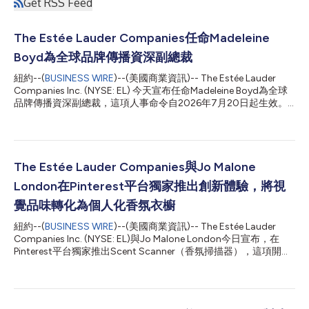
Get RSS Feed
The Estée Lauder Companies任命Madeleine
Boyd為全球品牌傳播資深副總裁
紐約--(
BUSINESS WIRE
)--(美國商業資訊)-- The Estée Lauder
Companies Inc. (NYSE: EL) 今天宣布任命Madeleine Boyd為全球
品牌傳播資深副總裁，這項人事命令自2026年7月20日起生效。
該公司為了繼續深化旗下品牌與消費者之間的連結，採取了眾多行
動，這項人事命令即為其一。Boyd女士將籌組並帶領一支全新整
合的全球品牌傳播團隊。她將確保該公司多元化的品牌組合遵循統
一的企業傳播策略，同時推動加速傳播以消費者為首的大膽品牌敘
事，贏得媒體關注並建立文化相關性和品牌魅力。此外，她也將加
The Estée Lauder Companies與Jo Malone
強與創作者的互動，讓該公司的品牌站在塑造文化的前線，成為萬
London在Pinterest平台獨家推出創新體驗，將視
眾矚目的焦點。 Boyd女士積累美容、奢侈品及生活風格相關的豐
富經驗，能力橫跨品牌策略、傳播、消費者互動及文化洞察。在接
覺品味轉化為個人化香氛衣櫥
受這項任命之前，她擔任Together Group的全球美容與健康業務
紐約--(
BUSINESS WIRE
)--(美國商業資訊)-- The Estée Lauder
資深副總裁，統領該集團旗下15家一流代理商與顧問公司的美容與
Companies Inc. (NYSE: EL)與Jo Malone London今日宣布，在
健康業務，主導戰略制定、業務成長及市場定位。 在加入
Pinterest平台獨家推出Scent Scanner（香氛掃描器），這項開創
Together Group之前，Boyd女士有將近七年的時間任職於引領業
性的體驗將率先在美國和法國市場上線。該體驗能夠將使用者在
界的奢侈品傳播...
Pinterest畫板上表達的視覺偏好轉化為個人化的Jo Malone
London香氛推薦。 在2025年推出的Jo Malone London AI Scent
Advisor（AI香氛顧問）取得成功的基礎上，Scent Scanner為消費