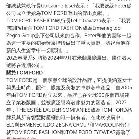
部總裁兼執行長Guillaume Jesel表示：「我要感謝Peter從
公司成立伊始為TOM FORD做出的傑出貢獻。」
TOM FORD FASHION執行長Lelio Gavazza表示：「我要
感謝Peter自TOM FORD FASHION成為Ermenegildo
Zegna Group旗下公司以來的合作。Peter和他的團隊一起
為這一重要的初始發展階段做出了重大貢獻。我祝願他在
新的人生篇章中一切順利。」
2025春夏系列將於2024年9月在米蘭展廳展出。繼任者人
選將在近期公布。
關於TOM FORD
TOM FORD是一個享譽全球的設計品牌，它提供涵蓋女士
與男士時尚、配件、眼鏡及美妝的卓越奢華產品。自2005
年由TOM FORD創立以來，品牌已在全球100多個市場建
立了業務版圖，並被廣泛譽為奢侈魅力的塑造者。2023
年，THE ESTÉE LAUDER COMPANIES成為TOM FORD品
牌及其所有智慧財產權的唯一擁有者。在此次收購中，
ELC與ERMENEGILDO ZEGNA GROUP和MARCOLIN分別
就TOM FORD FASHION和TOM FORD EYEWEAR簽署了