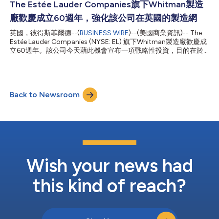
者尋找個人化的香氛提供了一種全新方式，將尋香的起點從文字描
The Estée Lauder Companies旗下Whitman製造
述轉為視覺影像。如果說AI Scent Advisor是邀請消費者用語言描
廠歡慶成立60週年，強化該公司在英國的製造網
述他們正在尋找的香氣，那麼Scent Scanner則是透過解讀視覺靈
感——包括影像、色調、質感、旅行場景、儀式感和美學風格
英國，彼得斯菲爾德--(
BUSINESS WIRE
)--(美國商業資訊)-- The
——來推薦最適合每個人的香氛。 這款專為Pinterest客製化的體
Estée Lauder Companies (NYSE: EL) 旗下Whitman製造廠歡慶成
驗透過個人化的數位旅程，將Jo Malone London在香氛探索方面
立60週年。該公司今天藉此機會宣布一項戰略性投資，目的在於
的專業優勢生動呈現。在獲得使...
強化該公司的英國製造網，並進一步實現促進英國製造工藝、創新
精神以及高級香水業務成長的長期承諾。 Whitman製造廠成立於
1966年，是The Estée Lauder Companies全球製造網的戰略性設
施，負責生產Jo Malone London、Estée Lauder、Clinique和La
Back to Newsroom
Mer等品牌的護膚及香水產品。該廠目前每年生產逾9000萬件產
品，銷往英國、歐洲及全球其他特定市場。 「Whitman廠在過去
六十年來不斷呈現其精湛工藝、卓越品質與創新精神。自從我的祖
父母創立The Estée Lauder Companies以來，這些特質一直是本
公司的自我定位。」The Estée Lauder Companies董事長William
P. Lauder表示，「當我的家族於1966年在此建立生產設施時，就
已經體會到英國工藝的底蘊。...
Wish your news had
this kind of reach?