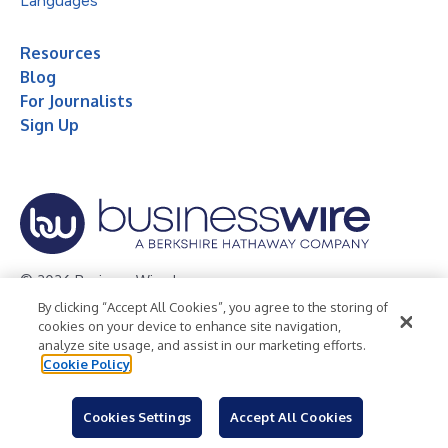
Languages
Resources
Blog
For Journalists
Sign Up
© 2026 Business Wire, Inc.
By clicking “Accept All Cookies”, you agree to the storing of
Privacy Policy
Cookie Policy
Accessibility Statement
cookies on your device to enhance site navigation,
analyze site usage, and assist in our marketing efforts.
Terms of Use
Legal
Cookie Policy
Cookies Settings
Accept All Cookies