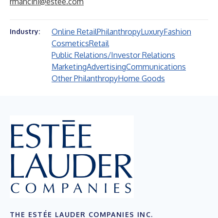
rmancini@estee.com
Online Retail
Philanthropy
Luxury
Fashion
Industry:
Cosmetics
Retail
Public Relations/Investor Relations
Marketing
Advertising
Communications
Other Philanthropy
Home Goods
THE ESTÉE LAUDER COMPANIES INC.