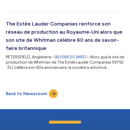
genre, disponible en exclusivité sur Pinterest et déployée aux
États-Unis et en France. Cette expérience permet de traduire les
préférences visuelles exprimées par les utilisateurs sur leurs
tableaux Pinterest en recommandations personnalisées de
parfums Jo Malone London. S'appuyant sur le succès de l'AI
The Estée Lauder Companies renforce son
Scent Advisor...
réseau de production au Royaume-Uni alors que
son site de Whitman célèbre 60 ans de savoir-
faire britannique
PETERSFIELD, Angleterre--(
BUSINESS WIRE
)--Alors que le site de
production de Whitman de The Estée Lauder Companies (NYSE
: EL) célèbre son 60e anniversaire, la société a annoncé
aujourd’hui un investissement stratégique destiné à renforcer
son réseau de production au Royaume-Uni, réaffirmant ainsi
son engagement de longue date en faveur du savoir-faire
britannique, de l’innovation et de la croissance dans le secteur
Back to Newsroom
des parfums de prestige. Fondé en 1966, le site de Whitman
occupe une place str...