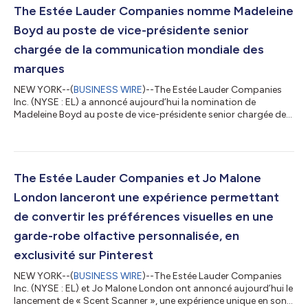
The Estée Lauder Companies nomme Madeleine
Boyd au poste de vice-présidente senior
chargée de la communication mondiale des
marques
NEW YORK--(
BUSINESS WIRE
)--The Estée Lauder Companies
Inc. (NYSE : EL) a annoncé aujourd’hui la nomination de
Madeleine Boyd au poste de vice-présidente senior chargée de
la communication mondiale des marques, à compter du 20
juillet 2026. Dans le cadre des efforts continus déployés par
l’entreprise pour renforcer les liens entre ses marques et les
consommateurs, Mme Boyd mettra en place et dirigera une
nouvelle équipe intégrée chargée de la communication
The Estée Lauder Companies et Jo Malone
mondiale des marques. À ce titre, elle...
London lanceront une expérience permettant
de convertir les préférences visuelles en une
garde-robe olfactive personnalisée, en
exclusivité sur Pinterest
NEW YORK--(
BUSINESS WIRE
)--The Estée Lauder Companies
Inc. (NYSE : EL) et Jo Malone London ont annoncé aujourd’hui le
lancement de « Scent Scanner », une expérience unique en son