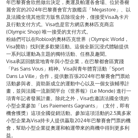
年巴黎賽會欣然做出決定，奧運及帕運各會場、位於香榭
麗舍宮的2024年巴黎賽會官方旗艦店「Megastore」、以
及法國全境其他官方販售店除現金外，僅接受Visa為卡片
及行動支付方式。Visa也是官方網店
奧林匹克商店
(Olympic Shop)
唯一接受的支付方式。
粉絲們可以在Roblox的
奧林匹克世界（Olympic World，
Visa贊助）
找到更多歡樂活動。這個全新沉浸式體驗提供
一系列以運動為主題的獨特活動、任務及趣聞。
Visa承諾回饋當地青年與小型企業，在巴黎都會區實踐
「Pas Sans Vous」精神。Visa與青年體育活動「Sport
Dans La Ville」合作，提供數百張2024年巴黎賽會門票給
活動參與者、資助新成立的運動中心以及一個女孩輔導計
畫，並與法國一流新聞平台《世界報》(Le Monde) 進行一
項青年記者發展計畫。除此之外，Visa也邀請法國全境的
小型企業參加「Les Paiements Gagnants」（支付，即有
機會獲獎）這項全國促銷活動。參加這項活動的2.5萬多家
小型企業為Visa持卡人提供贏取​​2024年巴黎賽會門票的機
會，幫助小型企業從奧運和帕運帶來的商機中得到更多利
益。