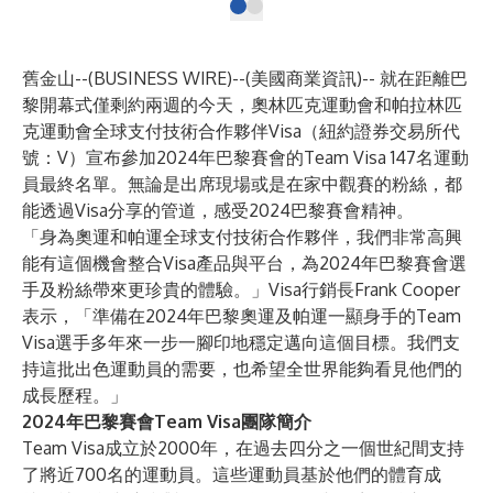
舊金山--(
BUSINESS WIRE
)--
(美國商業資訊)-- 就在距離巴
黎開幕式僅剩約兩週的今天，奧林匹克運動會和帕拉林匹
克運動會全球支付技術合作夥伴Visa（紐約證券交易所代
號：V）宣布參加2024年巴黎賽會的Team Visa 147名運動
員最終名單。無論是出席現場或是在家中觀賽的粉絲，都
能透過Visa分享的管道，感受2024巴黎賽會精神。
「身為奧運和帕運全球支付技術合作夥伴，我們非常高興
能有這個機會整合Visa產品與平台，為2024年巴黎賽會選
手及粉絲帶來更珍貴的體驗。」Visa行銷長Frank Cooper
表示，「準備在2024年巴黎奧運及帕運一顯身手的Team
Visa選手多年來一步一腳印地穩定邁向這個目標。我們支
持這批出色運動員的需要，也希望全世界能夠看見他們的
成長歷程。」
2024年巴黎賽會Team Visa團隊簡介
Team Visa成立於2000年，在過去四分之一個世紀間支持
了將近700名的運動員。這些運動員基於他們的體育成