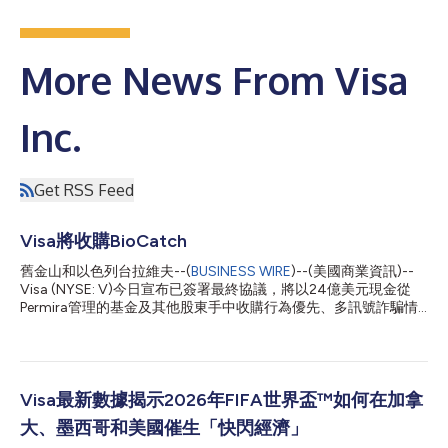
More News From Visa
Inc.
Get RSS Feed
Visa將收購BioCatch
舊金山和以色列台拉維夫--(
BUSINESS WIRE
)--(美國商業資訊)--
Visa (NYSE: V)今日宣布已簽署最終協議，將以24億美元現金從
Permira管理的基金及其他股東手中收購行為優先、多訊號詐騙情
報的領先供應商BioCatch。此次收購BioCatch是對Visa現有網
路、詐騙、風險和安全解決方案的補充，可望協助客戶更好地保護
自身及其客戶免受日益嚴重的帳戶接管、詐騙、洗錢和申請詐騙的
威脅。 自成立以來，BioCatch開發了以AI和機器學習為基礎的創
新解決方案，透過分析數千種應用程式、行為、裝置和網路訊號
Visa最新數據揭示2026年FIFA世界盃™如何在加拿
（如擊鍵、觸摸手勢和裝置握持方式），即時偵測詐騙並區分合法
大、墨西哥和美國催生「快閃經濟」
使用者與詐騙者。BioCatch在全球保護18億台裝置和7.6億使用