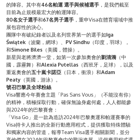
的陣容。其中有
46名帕運
選手與候補選手
，是我們截至
目前為止規模最宏大的帕運陣容。
80名女子選手
和
67名男子選手
，重申Visa在體育場域中推
展包容性的決心。
團隊中有破紀錄者以及名列世界第一的選手如
Iga
Świątek
（波蘭，網球）、
PV Sindhu
（印度，羽球），
和
Simone Biles
（美國，體操）。
新星與老將濟濟一堂，如第一次參加奧會的
劉清漪
（中
國，霹靂舞）和
Alexia Putellas
（西班牙，足球），以及
重返奧會的
五十嵐卡諾亞
（日本，衝浪）和
Adam
Peaty
（英國，游泳）。
號召巴黎及全球粉絲
Visa響應今年賽會主題「Pas Sans Vous」（不能沒有你）
的精神，積極採取行動，確保無論身處何處，人人都能參
與2024年的巴黎賽會：
「Visa Go」是一款為造訪2024年巴黎奧運和帕運賽事的
Visa持卡人推出的全新行動應用程式，提供獲取特殊體驗
和獨家內容的管道，報導Team Visa選手相關新聞，並分
享他們在2024年巴黎賽會中的戰況進展。這個應用程式還