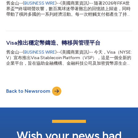
者，在21個不同國家為超過350家銀行客戶提供服務，其中包括全
舊金山--(
BUSINESS WIRE
)--(美國商業資訊)-- 隨著2026年FIFA世
球100多家最大的銀行。 Visa加值服務總裁Andrew Torre表示：
界盃™終場哨聲吹響，數百萬球迷帶著難忘的回憶踏上歸途，同時
「帳戶接管和詐騙每年給全球經濟造成超過1兆美元的損失，而AI
帶動了橫跨多國的一系列經濟活動。每一次輕觸支付都產生了持久
正以前所未見的規模助長這些攻擊。BioCatch將協助我們的客戶
的影響，賽事期間的消費為加拿大、墨西哥和美國各主辦城市的商
在詐騙侵入支付環節之前將其攔截。此次收購是我們策略的一部
家及當地經濟帶來了顯著提振。 Visa最新數據顯示，本屆賽事推
分，旨在協助客戶在上游防...
動了各主辦城市跨境消費、國際旅行和數位商業的顯著成長。研究
結果顯示，大型全球性賽事能夠催生「快閃經濟」。Visa將其定義
為在重大文化、娛樂和運動賽事期間出現的臨時性、高度集中的商
Visa推出穩定幣鑄造、轉移與管理平台
業活動期。 數據顯示，球迷們從世界各地趕來追隨自己支援的球
舊金山--(
BUSINESS WIRE
)--(美國商業資訊)-- 今天，Visa（NYSE:
隊，帶動了Visa持卡人在餐飲、交通、娛樂、零售、住宿及其他領
V）宣布推出Visa Stablecoin Platform（VSP），這是一個全新的
域的消費激增。從代表性的主辦城市到新興的球迷目的地，本屆賽
企業平台，旨在協助金融機構、金融科技公司及加密貨幣原生企
事創造了廣泛且持久的經濟效益，其輻射範圍遠超體育場本身。
業，透過單一由Visa管理的環境來獲取穩定幣功能。 承襲Visa更
一場「快閃經濟」的盛宴 Visa的數據展示了賽事期間經濟活動的
廣泛的加密貨幣策略，VSP為金融機構、金融科技公司及其他支付
規模、範圍和節奏[1]： 賽事期間，2026年FIFA世界盃™主辦城市
服務提供商提供了一種簡便的方式，來獲取、儲存和兌回穩定幣，
的Visa跨境交易量較去年同期成長近20%。 來自哥倫比亞、波多
首先將支援Open USD（OUSD），這是由Open Standard近期推
黎各、英國、阿根廷和巴西的球迷在各主辦城市的跨境消費最高。
Back to Newsroom
出的新穩定幣。這包括透過新推出的「錢包即服務」產品所提供的
聖塔...
鏈上錢包基礎設施，以及支援Open USD的鑄造與銷毀連接功能。
Visa首席產品與策略長Jack Forestell表示：「穩定幣正在開啟一
層新的可程式化貨幣，但對多數機構而言，困難之處不在於概念本
身，而是在於營運實務。透過Visa穩定幣平台，我們為客戶提供一
個單一據點，讓他們能夠鑄造、移轉及管理穩定幣營運作業，並具
備他們早已從Visa所期待的管控機制、安全性及網路觸及範圍。這
就是我們如何協助他們將對穩定幣的興趣，轉化為實際的產品與真
Wish your news had
實的...