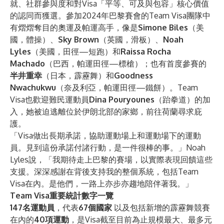
就、社群參與度和對Visa「平等、可及與包容」核心價值
的認同而獲選。參加2024年巴黎賽會的Team Visa團隊中
有熠熠奪目的奧運及帕運高手，像是
Simone Biles
（美
國，體操）、
Sky Brown
（英國，滑板）、
Noah
Lyles
（美國，田徑—短跑）和
Raissa Rocha
Machado
（巴西，帕運田徑—標槍）；也有首度參賽的
半井重幸
（日本，霹靂舞）和
Goodness
Nwachukwu
（奈及利亞，帕運田徑—鐵餅）。Team
Visa也歡迎難民運動員
Dina Pouryounes
（跆拳道）的加
入，她被迫逃離位於伊朗北部的家鄉，前往荷蘭尋求庇
護。
「Visa做出長期承諾，協助運動場上和運動場下的運動
員。見到這份承諾付諸行動，是一件很棒的事。」Noah
Lyles說，「我期待走上巴黎的賽場，以實際表現回饋這些
支援。深深感謝在背後支持我的整個系統，包括Team
Visa在內。是他們，一路上亦步亦趨地陪伴著我。」
Team Visa重要統計數字一覽
147名運動員
，代表
67個國家
以及包括新增的霹靂舞競賽
在內的
40項運動
，是Visa截至目前為止規模最大、最多元