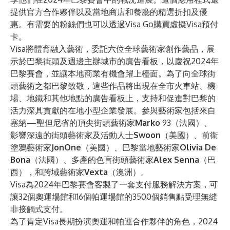
提供官方合作夥伴以及當地商店和餐廳的精選折扣及優
惠。有需要的粉絲們也可以透過Visa Go購買虛擬Visa預付
卡。
Visa將體育融入藝術，委託六位全球藝術家創作藝品，展
示於巴黎街頭及週邊主辦城市的廣告看板，以慶祝2024年
巴黎賽會，並讓本地商業有機會躍上檯面。為了向全球街
頭藝術之都巴黎致敬，這些作品將出現在全市火車站、機
場、地鐵和其他地點的廣告看板上，支持和促進對巴黎的
活力深具貢獻的在地小型企業發展。參與藝術家包括來自
塞納—聖但尼省的頂尖街頭藝術家
Marko
93（法國）、
影響深遠的街頭藝術家及活動人士
Swoon
（美國）、前衛
塗鴉藝術家
JonOne
（美國）、巴黎當地藝術家
Olivia De
Bona
（法國）、多產的色盲街頭藝術家
Alex Senna
（巴
西），和跨域藝術家
Vexta
（澳洲）。
Visa為2024年巴黎賽會客製了一套支付服務解決方案，可
讓32個奧運場館和16個帕運場館的3500個銷售點受理無縫
非接觸式支付。
為了肯定Visa長期扮演奧運和帕運合作夥伴的角色，2024