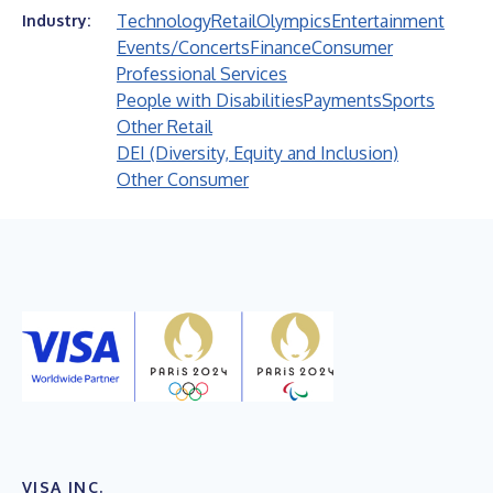
Technology
Retail
Olympics
Entertainment
Industry:
Events/Concerts
Finance
Consumer
Professional Services
People with Disabilities
Payments
Sports
Other Retail
DEI (Diversity, Equity and Inclusion)
Other Consumer
VISA INC.