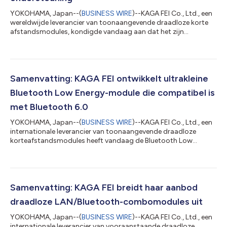
YOKOHAMA, Japan--(
BUSINESS WIRE
)--KAGA FEI Co., Ltd., een
wereldwijde leverancier van toonaangevende draadloze korte
afstandsmodules, kondigde vandaag aan dat het zijn
Bluetooth Low Energy moduleprogramma uitbreidt met de
introductie van de EC4L10BA1 en EC4L05BA1. Deze nieuwe
modules bieden verschillende geheugencapaciteiten en vormen
een aanvulling op het bestaande EC4L15BA1 model. Alle drie de
modules hebben een ingebouwde antenne en ondersteunen
Samenvatting: KAGA FEI ontwikkelt ultrakleine
Bluetooth 6. Deze modules maken gebruik van ee...
Bluetooth Low Energy-module die compatibel is
met Bluetooth 6.0
YOKOHAMA, Japan--(
BUSINESS WIRE
)--KAGA FEI Co., Ltd., een
internationale leverancier van toonaangevende draadloze
korteafstandsmodules heeft vandaag de Bluetooth Low
Energy-module ES4L15BA1 aangekondigd. De module is
voorzien van een ingebouwde antenne en heeft verschillende
certificeringen verkregen. Hierdoor worden de ontwikkeltijd en
certificeringskosten voor draadloze IoT-producten van de
volgende generatie, zoals IoT-apparaten, kleine
Samenvatting: KAGA FEI breidt haar aanbod
medische/gezondheidszorgproducten en draagbare
draadloze LAN/Bluetooth-combomodules uit
apparate...
YOKOHAMA, Japan--(
BUSINESS WIRE
)--KAGA FEI Co., Ltd., een
internationale leverancier van vooraanstaande draadloze