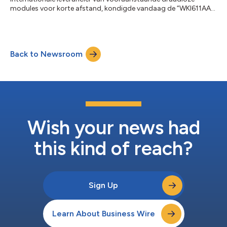
modules voor korte afstand, kondigde vandaag de “WKI611AA1”
aan, een draadloze LAN/Bluetooth-combomodule ondersteund
door Wi-Fi 6 en Bluetooth, voor geïntegreerde apparaten. Deze
module heeft een ingebouwde antenne met hoogwaardige
prestaties en kreeg verschillende certificeringen. Het zorgt
Back to Newsroom
ervoor dat de ontwikkelingstijd voor antennes en de
certificeringskosten verminderen tijdens...
Wish your news had
this kind of reach?
Sign Up
Learn About Business Wire