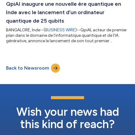
algorithmes quantiques, ainsi que pour connecter directement
QpiAI inaugure une nouvelle ère quantique en
leurs flux de travail de dévelo...
Inde avec le lancement d’un ordinateur
quantique de 25 qubits
BANGALORE, Inde--(
BUSINESS WIRE
)--QpiAI, acteur de premier
plan dans le domaine de l’informatique quantique et de l’IA
générative, annonce le lancement de son tout premier
ordinateur quantique, baptisé QpiAI Indus Quantum Computer.
Le Dr Nagendra Nagaraja, PDG et fondateur de QpiAI, a déclaré :
« Nous sommes très enthousiastes à l’idée de concrétiser notre
feuille de route pour la commercialisation des ordinateurs
Back to Newsroom
quantiques, en capitalisant sur l’intégration à grande échelle
des qubits physiqu...
Wish your news had
this kind of reach?