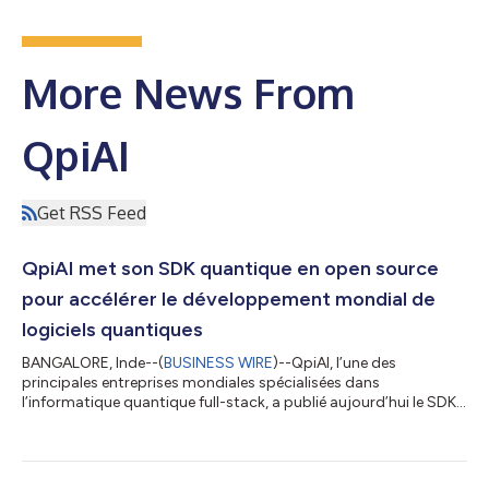
More News From
QpiAI
Get RSS Feed
QpiAI met son SDK quantique en open source
pour accélérer le développement mondial de
logiciels quantiques
BANGALORE, Inde--(
BUSINESS WIRE
)--QpiAI, l’une des
principales entreprises mondiales spécialisées dans
l’informatique quantique full-stack, a publié aujourd’hui le SDK
quantique QpiAI en open source. Désormais disponible sur
https://github.com/qpiai/quantum-sdk, le SDK quantique de
QpiAI offre aux développeurs, chercheurs et startups une boîte
à outils accessible et conviviale pour créer et exécuter des