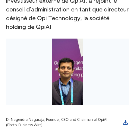
investisseur externe de QpiAI, a rejoint le
conseil d’administration en tant que directeur
désigné de Qpi Technology, la société
holding de QpiAI
Dr Nagendra Nagaraja, Founder, CEO and Chairman of QpiAI
Qpi
(Photo: Business Wire)
Gen
Ope