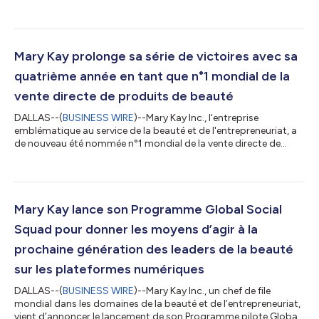
l’émancipation des femmes, a annoncé aujourd’hui la
publication de son Rapport sur le développement durable 2026
(2026 Sustainability Report). Ce rapport présente les progrès
accomplis par la société envers ses objectifs pour 2030,
célèbre les réalisations de 2025 et met en lumière les dernières
Mary Kay prolonge sa série de victoires avec sa
avancées qui continuent de générer un i...
quatrième année en tant que n°1 mondial de la
vente directe de produits de beauté
DALLAS--(
BUSINESS WIRE
)--Mary Kay Inc., l'entreprise
emblématique au service de la beauté et de l'entrepreneuriat, a
de nouveau été nommée n°1 mondial de la vente directe de
produits de soins de la peau et de cosmétiques de couleur1 par
Euromonitor International, perpétuant ainsi son héritage
d'excellence pour la quatrième année consécutive. « Recevoir la
première place mondiale d’Euromonitor pour la quatrième
année consécutive est une véritable validation approbation de
Mary Kay lance son Programme Global Social
l’impact de nos conseil...
Squad pour donner les moyens d’agir à la
prochaine génération des leaders de la beauté
sur les plateformes numériques
DALLAS--(
BUSINESS WIRE
)--Mary Kay Inc., un chef de file
mondial dans les domaines de la beauté et de l’entrepreneuriat,
vient d’annoncer le lancement de son Programme pilote Global