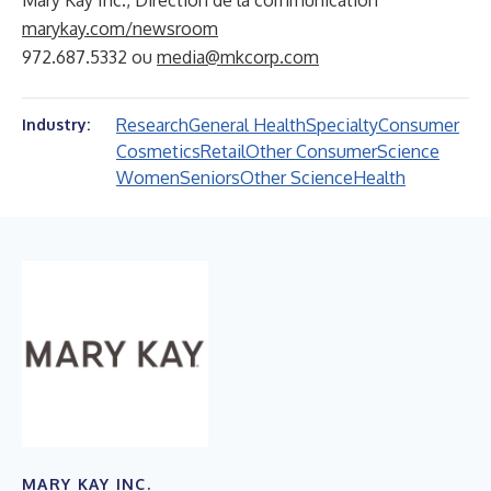
Mary Kay Inc., Direction de la communication
marykay.com/newsroom
972.687.5332 ou
media@mkcorp.com
Research
General Health
Specialty
Consumer
Industry:
Cosmetics
Retail
Other Consumer
Science
Women
Seniors
Other Science
Health
MARY KAY INC.