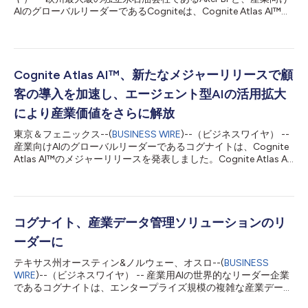
AIのグローバルリーダーであるCogniteは、Cognite Atlas AI™の
導入拡大を通じて戦略的パートナーシップをさらに強化しまし
た。両社はAIエージェントの力を活用し、業務効率の向上、コス
ト削減、生産性の強化を進めています。今回の協業により、Aker
BPはエージェント型AIを積極的に活用し、大きな価値の創出と業
務変革を先導する存在となっています。 Aker BPの「AIファース
Cognite Atlas AI™、新たなメジャーリリースで顧
ト戦略」は、AIアプリケーションを産業現場と事業目標の双方に
客の導入を加速し、エージェント型AIの活用拡大
シームレスに統合することで、エネルギー部門をデータ主導の未
来へ導き、ビジネス全体で革新と成果を生み出すことを目的に策
により産業価値をさらに解放
定されました。これには、複雑なプロセスの自動化や、エンジニ
東京＆フェニックス--(
BUSINESS WIRE
)--（ビジネスワイヤ） --
アが産業分野の専門知識に容易にアクセスできるようにすること
産業向けAIのグローバルリーダーであるコグナイトは、Cognite
が含まれています。 「Atlas AI における Cognite との協業は、当
Atlas AI™のメジャーリリースを発表しました。Cognite Atlas AI
社のデジタル・トランスフォーメーションの過程において大きな
は、リアルタイムでAI対応の運用技術（OT）、情報技術（IT）、
前進を意味します」と、Aker...
エンジニアリングデータを活用してエージェントを稼働させるこ
とができる唯一のローコード型産業AIエージェントワークベンチ
です。新規顧客が毎週導入を開始していることからも、この勢い
と効果が示されており、産業のデジタル変革と価値創出を推進す
コグナイト、産業データ管理ソリューションのリ
る効果を示しています。この最新リリースは、9月10日に東京で
ーダーに
開催される「Atlas AI Summit」にて披露されます。本イベント
には数百名の参加者が集まる見込みです。 「今回のCognite
テキサス州オースティン&ノルウェー、オスロ--(
BUSINESS
Atlas AIの最新リリースは真のゲームチェンジャーです」と、出
WIRE
)--（ビジネスワイヤ） -- 産業用AIの世界的なリーダー企業
光興産株式会社、生産技術センター ゼネラルマネジャーの鳳城
であるコグナイトは、エンタープライズ規模の複雑な産業データ
延佳氏は述べています。「AIエージェントは、私たちの取り組み
管理（IDM）プロジェクト向けに提供している主力のDataOpsお
を強化し、安全性の向上やプラントの稼働停止時間を短縮すると