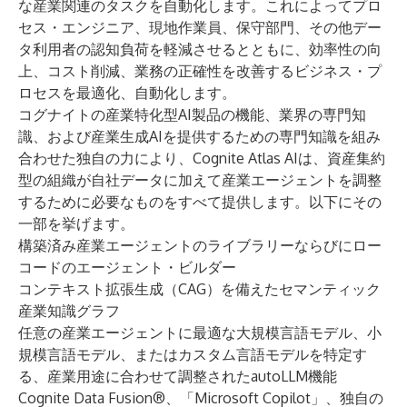
な産業関連のタスクを自動化します。これによってプロ
セス・エンジニア、現地作業員、保守部門、その他デー
タ利用者の認知負荷を軽減させるとともに、効率性の向
上、コスト削減、業務の正確性を改善するビジネス・プ
ロセスを最適化、自動化します。
コグナイトの産業特化型AI製品の機能、業界の専門知
識、および産業生成AIを提供するための専門知識を組み
合わせた独自の力により、Cognite Atlas AIは、資産集約
型の組織が自社データに加えて産業エージェントを調整
するために必要なものをすべて提供します。以下にその
一部を挙げます。
構築済み産業エージェントのライブラリーならびにロー
コードのエージェント・ビルダー
コンテキスト拡張生成（CAG）を備えたセマンティック
産業知識グラフ
任意の産業エージェントに最適な大規模言語モデル、小
規模言語モデル、またはカスタム言語モデルを特定す
る、産業用途に合わせて調整されたautoLLM機能
Cognite Data Fusion®、「Microsoft Copilot」、独自の