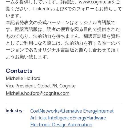
ームを提供ししています。詳細は、
www.cognite.ai
をご
覧ください。
LinkedIn
および
X
でのフォローもお待ちして
います。
本記者発表文の公式バージョンはオリジナル言語版で
す。翻訳言語版は、読者の便宜を図る目的で提供された
ものであり、法的効力を持ちません。翻訳言語版を資料
としてご利用になる際には、法的効力を有する唯一のバ
ージョンであるオリジナル言語版と照らし合わせて頂く
ようお願い致します。
Contacts
Michelle Holford
Vice President, Global PR, Cognite
Michelle.holford@cognite.com
Coal
Networks
Alternative Energy
Internet
Industry:
Artificial Intelligence
Energy
Hardware
Electronic Design Automation