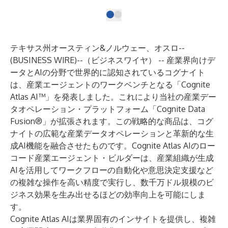
テキサス州オースティン&ノルウェー、オスロ--
(
BUSINESS WIRE
)--
（ビジネスワイヤ） -- 産業界向けデ
ータとAIの分野で世界的に認知されているコグナイト
は、産業エージェントのワークベンチとなる「Cognite
Atlas AI™」を発表しました。これにより当社の産業デー
タオペレーション・プラットフォーム「
Cognite Data
Fusion®
」が拡張されます。この戦略的な商品は、コグ
ナイトの広範な産業データオペレーションと革新的な生
成AI機能を融合させたものです。Cognite Atlas AIのロー
コード産業エージェント・ビルダーは、産業組織が生成
AIを活用してワークフローの自動化や意思決定支援など
の複雑な操作を高い精度で実行し、数千万ドル規模のビ
ジネス効果を生み出せるほどの効率向上を可能にしま
す。
Cognite Atlas AIは業界固有のインサイトを提供し、複雑