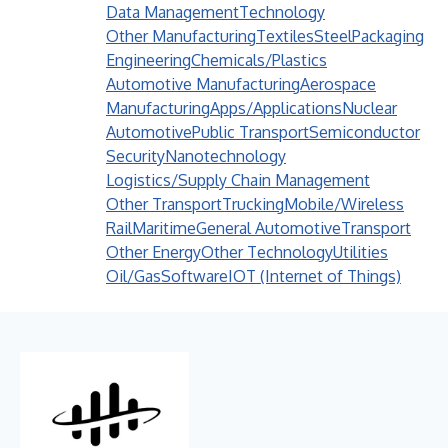
Data Management
Technology
Other Manufacturing
Textiles
Steel
Packaging
Engineering
Chemicals/Plastics
Automotive Manufacturing
Aerospace
Manufacturing
Apps/Applications
Nuclear
Automotive
Public Transport
Semiconductor
Security
Nanotechnology
Logistics/Supply Chain Management
Other Transport
Trucking
Mobile/Wireless
Rail
Maritime
General Automotive
Transport
Other Energy
Other Technology
Utilities
Oil/Gas
Software
IOT (Internet of Things)