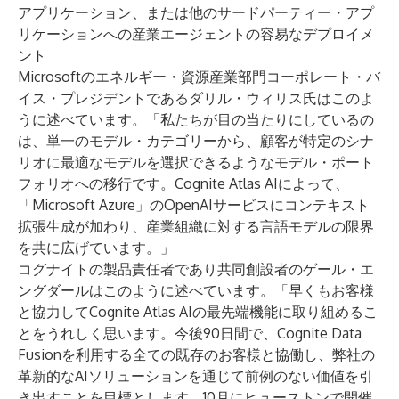
アプリケーション、または他のサードパーティー・アプ
リケーションへの産業エージェントの容易なデプロイメ
ント
Microsoftのエネルギー・資源産業部門コーポレート・バ
イス・プレジデントであるダリル・ウィリス氏はこのよ
うに述べています。「私たちが目の当たりにしているの
は、単一のモデル・カテゴリーから、顧客が特定のシナ
リオに最適なモデルを選択できるようなモデル・ポート
フォリオへの移行です。Cognite Atlas AIによって、
「Microsoft Azure」のOpenAIサービスにコンテキスト
拡張生成が加わり、産業組織に対する言語モデルの限界
を共に広げています。」
コグナイトの製品責任者であり共同創設者のゲール・エ
ングダールはこのように述べています。「早くもお客様
と協力してCognite Atlas AIの最先端機能に取り組めるこ
とをうれしく思います。今後90日間で、Cognite Data
Fusionを利用する全ての既存のお客様と協働し、弊社の
革新的なAIソリューションを通じて前例のない価値を引
き出すことを目標とします。10月にヒューストンで開催