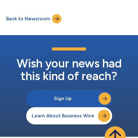
よびAIプラットフォームが評価され、ヴェルダンティクスの「グ
ともに、精製所における新たな...
リーン・クアドラント調査：産業データ管理ソリューション
2025」レポートにおいて「リーダー」として認められたことを
Back to Newsroom
発表しました。 このレポートでコグナイトのプラットフォーム
Cognite Data Fusion®は、深いコンフィグレーションが可能な非
構造化・構造化された産業データのオーケストレーション、迅速
な製品開発、資産量の多い複雑な産業データとAIプロジェクトに
対応する世界クラスの製品提供という点で評価されています。
コグナイトは、Cognite Data Fusion®の基本要素である「データ
モデリング」機能で満点を獲得しました。この機能は、コグナイ
トの顧客が最新のトレンドに適応し、急速に進化する技術環境の
Wish your news had
中で優位に立つことを可能にしています。さらに、「間接的な...
this kind of reach?
Sign Up
Learn About Business Wire