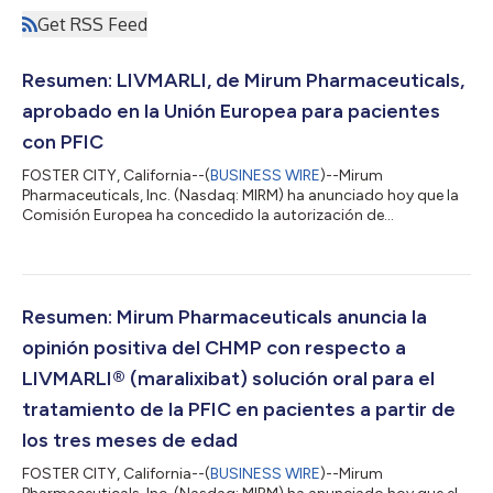
Get RSS Feed
Resumen: LIVMARLI, de Mirum Pharmaceuticals,
aprobado en la Unión Europea para pacientes
con PFIC
FOSTER CITY, California--(
BUSINESS WIRE
)--Mirum
Pharmaceuticals, Inc. (Nasdaq: MIRM) ha anunciado hoy que la
Comisión Europea ha concedido la autorización de
comercialización de la solución oral de LIVMARLI® (maralixibat)
para el tratamiento de la colestasis intrahepática familiar
progresiva (CIFP) en pacientes a partir de los tres meses de
edad. La aprobación se produce tras el dictamen positivo de
CHMP, que concluyó que LIVMARLI frente a CFPI aporta un
Resumen: Mirum Pharmaceuticals anuncia la
beneficio clínico significativo basado e...
opinión positiva del CHMP con respecto a
LIVMARLI® (maralixibat) solución oral para el
tratamiento de la PFIC en pacientes a partir de
los tres meses de edad
FOSTER CITY, California--(
BUSINESS WIRE
)--Mirum