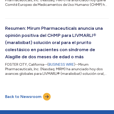
Pharmaceuticals, Inc. (Nasdaq: MIRM) ha anunciado hoy que el
Comité Europeo de Medicamentos de Uso Humano (CHMP) ha
adoptado una opinión positiva de LIVMARLI® (maralixibat)
solución oral para el tratamiento de la Colestasis Intrahepática
Familiar Progresiva (CIFP) en pacientes a partir de los tres meses
de edad. El comunicado en el idioma original es la versión oficial
y autorizada del mismo. Esta traducción es solamente un
Resumen: Mirum Pharmaceuticals anuncia una
medio de ayuda y deberá...
opinión positiva del CHMP para LIVMARLI®
(maralixibat) solución oral para el prurito
colestásico en pacientes con síndrome de
Alagille de dos meses de edad o más
FOSTER CITY, California--(
BUSINESS WIRE
)--Mirum
Pharmaceuticals, Inc. (Nasdaq: MIRM) ha anunciado hoy dos
avances globales para LIVMARLI® (maralixibat) solución oral,
un inhibidor del transportador ileal de ácidos biliares (IBAT) de
absorción mínima, actualmente aprobado en los Estados
Unidos para el tratamiento del prurito colestásico en pacientes
con síndrome de Alagille de un año o más. El comunicado en el
Back to Newsroom
idioma original, es la versión oficial y autorizada del mismo. La
traducción es solame...