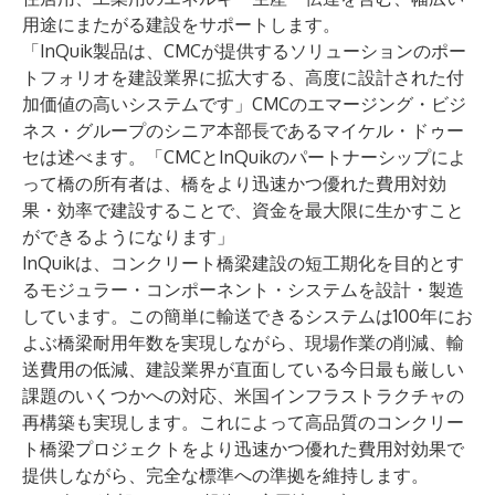
用途にまたがる建設をサポートします。
「InQuik製品は、CMCが提供するソリューションのポー
トフォリオを建設業界に拡大する、高度に設計された付
加価値の高いシステムです」CMCのエマージング・ビジ
ネス・グループのシニア本部長であるマイケル・ドゥー
セは述べます。「CMCとInQuikのパートナーシップによ
って橋の所有者は、橋をより迅速かつ優れた費用対効
果・効率で建設することで、資金を最大限に生かすこと
ができるようになります」
InQuikは、コンクリート橋梁建設の短工期化を目的とす
るモジュラー・コンポーネント・システムを設計・製造
しています。この簡単に輸送できるシステムは100年にお
よぶ橋梁耐用年数を実現しながら、現場作業の削減、輸
送費用の低減、建設業界が直面している今日最も厳しい
課題のいくつかへの対応、米国インフラストラクチャの
再構築も実現します。これによって高品質のコンクリー
ト橋梁プロジェクトをより迅速かつ優れた費用対効果で
提供しながら、完全な標準への準拠を維持します。