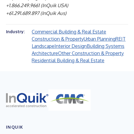
+1.866.249.9661 (InQuik USA)
+61.291.689.897 (InQuik Aus)
Commercial Building & Real Estate
Industry:
Construction & Property
Urban Planning
REIT
Landscape
Interior Design
Building Systems
Architecture
Other Construction & Property
Residential Building & Real Estate
INQUIK