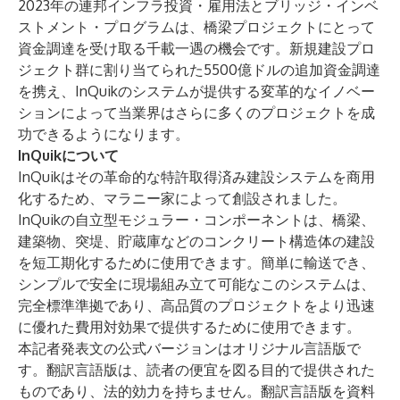
2023年の連邦インフラ投資・雇用法とブリッジ・インベ
ストメント・プログラムは、橋梁プロジェクトにとって
資金調達を受け取る千載一遇の機会です。新規建設プロ
ジェクト群に割り当てられた5500億ドルの追加資金調達
を携え、InQuikのシステムが提供する変革的なイノベー
ションによって当業界はさらに多くのプロジェクトを成
功できるようになります。
InQuikについて
InQuikはその革命的な特許取得済み建設システムを商用
化するため、マラニー家によって創設されました。
InQuikの自立型モジュラー・コンポーネントは、橋梁、
建築物、突堤、貯蔵庫などのコンクリート構造体の建設
を短工期化するために使用できます。簡単に輸送でき、
シンプルで安全に現場組み立て可能なこのシステムは、
完全標準準拠であり、高品質のプロジェクトをより迅速
に優れた費用対効果で提供するために使用できます。
本記者発表文の公式バージョンはオリジナル言語版で
す。翻訳言語版は、読者の便宜を図る目的で提供された
ものであり、法的効力を持ちません。翻訳言語版を資料