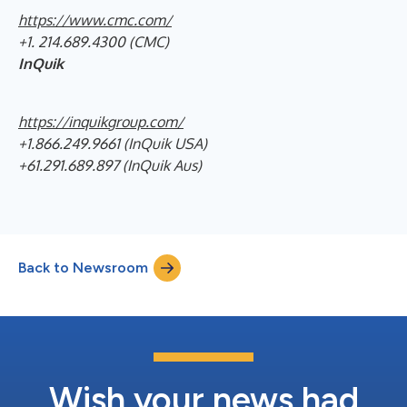
https://www.cmc.com/
+1. 214.689.4300 (CMC)
InQuik
https://inquikgroup.com/
+1.866.249.9661 (InQuik USA)
+61.291.689.897 (InQuik Aus)
Back to Newsroom
Wish your news had