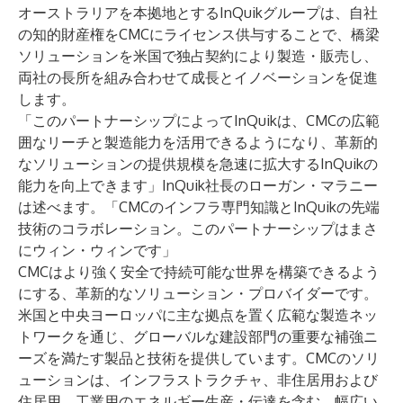
オーストラリアを本拠地とするInQuikグループは、自社
の知的財産権をCMCにライセンス供与することで、橋梁
ソリューションを米国で独占契約により製造・販売し、
両社の長所を組み合わせて成長とイノベーションを促進
します。
「このパートナーシップによってInQuikは、CMCの広範
囲なリーチと製造能力を活用できるようになり、革新的
なソリューションの提供規模を急速に拡大するInQuikの
能力を向上できます」InQuik社長のローガン・マラニー
は述べます。「CMCのインフラ専門知識とInQuikの先端
技術のコラボレーション。このパートナーシップはまさ
にウィン・ウィンです」
CMCはより強く安全で持続可能な世界を構築できるよう
にする、革新的なソリューション・プロバイダーです。
米国と中央ヨーロッパに主な拠点を置く広範な製造ネッ
トワークを通じ、グローバルな建設部門の重要な補強ニ
ーズを満たす製品と技術を提供しています。CMCのソリ
ューションは、インフラストラクチャ、非住居用および
住居用、工業用のエネルギー生産・伝達を含む、幅広い