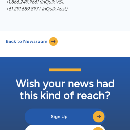
+1.866.249.9661 (InQuik VS).
+61.291.689.897 ( InQuik Aust)
Back to Newsroom
Wish your news had
this kind of reach?
Sign Up