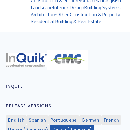
Construction & Property
Urban Planning
REIT
Landscape
Interior Design
Building Systems
Architecture
Other Construction & Property
Residential Building & Real Estate
INQUIK
RELEASE VERSIONS
English
Spanish
Portuguese
German
French
Italian (Summary)
Dutch (Summary)