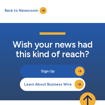
angekündigt. Sie wurden entwickelt, um die beispiellosen
Mengen bildbasierter Daten für moderne
Back to Newsroom
Fahrerassistenzsysteme (ADAS) und autonomes Fahren (AD) zu
erfassen. TRX D8 2.0 ist die erste anpassungsfähige F...
Wish your news had
this kind of reach?
Sign Up
Learn About Business Wire