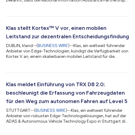
bekannt, dass die National Information Assurance Partnership
(NIAP) VoyagerVM 4.0 mit KlasOS Keel, einem intelligenten
Edge-Betriebssystem (OS), für die Konformität mit den
Common Criteria für die Bewertung der IT-Sicherheit
genehmigt hat. VoyagerVM4.0 ist eine robuste Intel Xeon-D
(früher bekannt als Ice Lake D) Rechnerplattform, die bei
Klas stellt Kortex™ V vor, einen mobilen
Verwendung von Keel nun gemäß dem aktuellen NIAP Col...
Leitstand zur dezentralen Entscheidungsfindung
DUBLIN, Irland--(
BUSINESS WIRE
)--Klas, ein weltweit führender
Anbieter von Edge-Technologien, kündigt die Verfügbarkeit von
Kortex V an, einem skalierbaren mobilen Leitstand für die
dezentrale Entscheidungsfindung. Kortex V wurde entwickelt,
um rechenintensive Anwendungen für Command, Control and
Communications (C3) und private Multi-Clouds in
anspruchsvollen Umgebungen mit eingeschränkter,
verweigerter, unterbrochener und begrenzter Konnektivität
Klas meldet Einführung von TRX D8 2.0;
(DDIL) zu unterstützen. Kortex V ist die erste...
beschleunigt die Erfassung von Fahrzeugdaten
für den Weg zum autonomen Fahren auf Level 5
STUTTGART--(
BUSINESS WIRE
)--Klas, ein weltweit führender
Anbieter von robusten Edge-Technologielösungen, hat auf der
ADAS & Autonomous Vehicle Technology Expo in Stuttgart die
Markteinführung seiner Datenerfassungslösungen der nächsten
Generation für die Automobilindustrie, TRX D8 2.0,