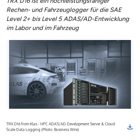
TRX D16 ist ein hochleistungsfähiger
Rechen- und Fahrzeuglogger für die SAE
Level 2+ bis Level 5 ADAS/AD-Entwicklung
im Labor und im Fahrzeug
TRX D16 from Klas - HPC ADAS/AD Development Server & Cloud
TRX
Scale Data Logging (Photo: Business Wire)
Sca
hom