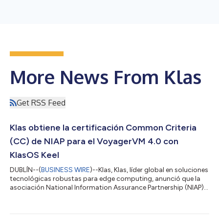
More News From Klas
Get RSS Feed
Klas obtiene la certificación Common Criteria
(CC) de NIAP para el VoyagerVM 4.0 con
KlasOS Keel
DUBLÍN--(
BUSINESS WIRE
)--Klas, Klas, líder global en soluciones
tecnológicas robustas para edge computing, anunció que la
asociación National Information Assurance Partnership (NIAP)
ha aprobado el VoyagerVM 4.0 con KlasOS Keel, un sistema
operativo inteligente diseñado para edge, conforme a los
criterios Common Criteria para los procesos de evaluación de