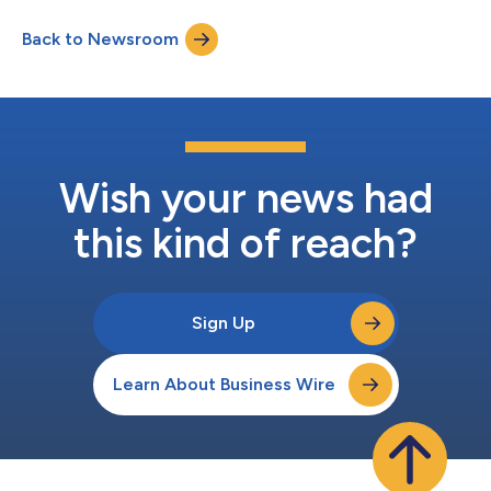
precedentes de los datos por visión para los sistemas
Back to Newsroom
avanzados de asistencia al conductor (ADAS) y la
funcionalidad de conducción autónoma (A...
Wish your news had
this kind of reach?
Sign Up
Learn About Business Wire