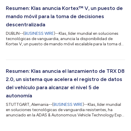
seguridad en TI. VoyagerVM 4.0 es una plataforma informática
robusta que cuenta con un procesador Intel Xeon-D
Resumen: Klas anuncia Kortex™ V, un puesto de
(anteriormente conocido como I...
mando móvil para la toma de decisiones
descentralizada
DUBLIN--(
BUSINESS WIRE
)--Klas, líder mundial en soluciones
tecnológicas de vanguardia, anuncia la disponibilidad de
Kortex V, un puesto de mando móvil escalable para la toma de
decisiones descentralizada. Kortex V está diseñado para
soportar aplicaciones de cálculo intensivo de mando, control y
comunicaciones (C3) y nubes múltiples privadas en entornos
con ancho de banda denegado, degradado, intermitente o
limitado (DDIL, por sus siglas en inglés). Kortex V es la primera
Resumen: Klas anuncia el lanzamiento de TRX D8
plataforma informática...
2.0, un sistema que acelera el registro de datos
del vehículo para alcanzar el nivel 5 de
autonomía
STUTTGART, Alemania--(
BUSINESS WIRE
)--Klas, líder mundial
en soluciones tecnológicas de vanguardia resistentes, ha
anunciado en la ADAS & Autonomous Vehicle Technology Expo
de Stuttgart el lanzamiento de su próxima generación de
soluciones de registro de datos para la automoción. Se trata
del TRX D8 2.0, desarrollado para registrar el crecimiento sin