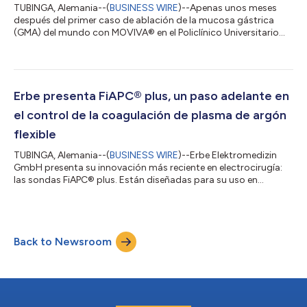
TUBINGA, Alemania--(
BUSINESS WIRE
)--Apenas unos meses
después del primer caso de ablación de la mucosa gástrica
(GMA) del mundo con MOVIVA® en el Policlínico Universitario
Agostino Gemelli de Roma, la experiencia clínica se está
extendiendo rápidamente por toda Europa. Con alrededor de
80 procedimientos realizados en un breve periodo de tiempo
en ocho países, MOVIVA® está contribuyendo a establecer una
nueva era en el tratamiento bariátrico endoscópico, ofreciendo
Erbe presenta FiAPC® plus, un paso adelante en
una opción menos invasiva ante...
el control de la coagulación de plasma de argón
flexible
TUBINGA, Alemania--(
BUSINESS WIRE
)--Erbe Elektromedizin
GmbH presenta su innovación más reciente en electrocirugía:
las sondas FiAPC® plus. Están diseñadas para su uso en
endoscopías gastrointestinales y pulmonares. Basadas en
décadas de experiencia en coagulación de plasma de argón
(CPA), las sondas FiAPC® plus presentan mejoras que buscan
mejorar el control, la eficiencia del flujo de trabajo y la
Back to Newsroom
confiabilidad procedimental. Diseñadas para que el control
esté en manos del médico Con las sond...