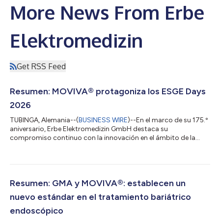
More News From Erbe
Elektromedizin
Get RSS Feed
Resumen: MOVIVA® protagoniza los ESGE Days
2026
TUBINGA, Alemania--(
BUSINESS WIRE
)--En el marco de su 175.º
aniversario, Erbe Elektromedizin GmbH destaca su
compromiso continuo con la innovación en el ámbito de la
atención médica con el lanzamiento de MOVIVA®, una solución
mínimamente invasiva para la ablación de la mucosa gástrica
en el tratamiento endoscópico de la obesidad. MOVIVA® será el
eje central de las actividades de Erbe en los ESGE Days que se
realizarán de Milán, del 14 al 16 de mayo de 2026. Los médicos
Resumen: GMA y MOVIVA®: establecen un
podrán conocer esta tecno...
nuevo estándar en el tratamiento bariátrico
endoscópico