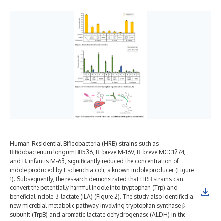
Human-Residential Bifidobacteria (HRB) strains such as
Bifidobacterium longum BB536, B. breve M-16V, B. breve MCC1274,
and B. infantis M-63, significantly reduced the concentration of
indole produced by Escherichia coli, a known indole producer (Figure
1). Subsequently, the research demonstrated that HRB strains can
convert the potentially harmful indole into tryptophan (Trp) and
beneficial indole-3-lactate (ILA) (Figure 2). The study also identified a
new microbial metabolic pathway involving tryptophan synthase β
subunit (TrpB) and aromatic lactate dehydrogenase (ALDH) in the