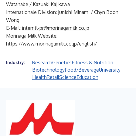
Watanabe / Kazuaki Kajikawa
Internationale Division: Junichi Minami / Chyn Boon
Wong
E-Mail:
interntl-pr@morinagamilk.co.jp
Morinaga Milk Website:
https://www.morinagamilk.co.jp/english/
Research
Genetics
Fitness & Nutrition
Industry:
Biotechnology
Food/Beverage
University
Health
Retail
Science
Education