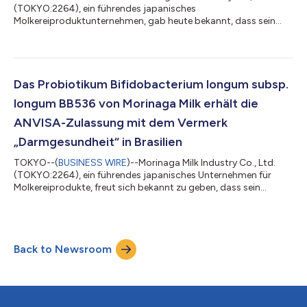
(TOKYO:2264), ein führendes japanisches
Molkereiproduktunternehmen, gab heute bekannt, dass sein
firmeneigenes probiotisches Bifidobacterium infantis M-63 am
25. Juli 2024 von der Nationalen Gesundheitskommission
(NHC) der Volksrepublik China als neue Lebensmittelzutat für
die Verwendung in Säuglings- und Kindernahrung (unter drei
Jahren) zugelassen wurde. Diese Zulassung ist ein bedeutender
Das Probiotikum Bifidobacterium longum subsp.
Meilenstein für das Unternehmen, das damit als...
longum BB536 von Morinaga Milk erhält die
ANVISA-Zulassung mit dem Vermerk
„Darmgesundheit“ in Brasilien
TOKYO--(
BUSINESS WIRE
)--Morinaga Milk Industry Co., Ltd.
(TOKYO:2264), ein führendes japanisches Unternehmen für
Molkereiprodukte, freut sich bekannt zu geben, dass sein
proprietärer probiotischer Stamm Bifidobacterium longum
subsp. longum BB536 (im Folgenden als Bifidobacterium
longum BB536) bezeichnet) von der brasilianischen
Gesundheitsbehörde (Agência Nacional de Vigilância Sanitária,
Back to Newsroom
ANVISA) zugelassen wurde. Diese Zulassung, die am 27. Juli
2023 erteilt wurde, erlaubt die Verwendung von B...