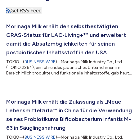
Get RSS Feed
Morinaga Milk erhält den selbstbestätigten
GRAS-Status für LAC-Living+™ und erweitert
damit die Absatzmöglichkeiten für seinen
postbiotischen Inhaltsstoff in den USA
TOKIO--(
BUSINESS WIRE
)--Morinaga Milk Industry Co., Ltd.
(TOKIO:2264), ein führendes japanisches Unternehmen im
Bereich Milchprodukte und funktionelle Inhaltsstoffe, gab heute
bekannt, dass es in den Vereinigten Staaten den
selbstbestätigten GRAS-Status (Generally Recognized As Safe)
für LAC-Living+™ (L. helveticus MCC1848), seinen firmeneigenen
postbiotischen Inhaltsstoff, erlangt hat. Dieser Meilenstein
erweitert die kommerzielle Verfügbarkeit von LAC-Living+ auf
Morinaga Milk erhält die Zulassung als „Neue
dem US-Markt und ermöglicht d...
Lebensmittelzutat“ in China für die Verwendung
seines Probiotikums Bifidobacterium infantis M-
63 in Säuglingsnahrung
TOKIO--(
BUSINESS WIRE
)--Morinaga Milk Industry Co., Ltd.