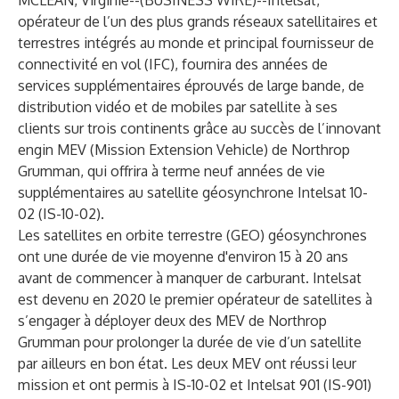
MCLEAN, Virginie--(
BUSINESS WIRE
)--
Intelsat
,
opérateur de l’un des plus grands réseaux satellitaires et
terrestres intégrés au monde et principal fournisseur de
connectivité en vol (IFC), fournira des années de
services supplémentaires éprouvés de large bande, de
distribution vidéo et de mobiles par satellite à ses
clients sur trois continents grâce au succès de l’innovant
engin MEV (Mission Extension Vehicle) de Northrop
Grumman, qui offrira à terme neuf années de vie
supplémentaires au satellite géosynchrone Intelsat 10-
02 (IS-10-02).
Les satellites en orbite terrestre (GEO) géosynchrones
ont une durée de vie moyenne d'environ 15 à 20 ans
avant de commencer à manquer de carburant. Intelsat
est devenu en 2020 le premier opérateur de satellites à
s’engager à déployer deux des MEV de Northrop
Grumman pour prolonger la durée de vie d’un satellite
par ailleurs en bon état. Les deux MEV ont réussi leur
mission et ont permis à IS-10-02 et Intelsat 901 (IS-901)