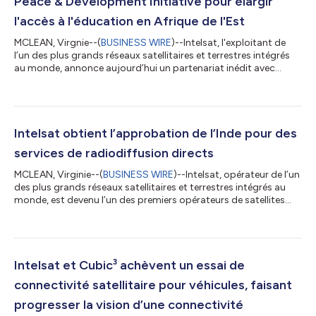
Peace & Development Initiative pour élargir
l'accès à l'éducation en Afrique de l'Est
MCLEAN, Virgnie--(
BUSINESS WIRE
)--Intelsat, l'exploitant de
l’un des plus grands réseaux satellitaires et terrestres intégrés
au monde, annonce aujourd’hui un partenariat inédit avec
l’acteur primé aux Oscars et l’organisation humanitaire à but
non lucratif de Forest Whitaker, la Whitaker Peace &
Development Initiative (WPDI), afin de révolutionner l’accès à
l’éducation dans les régions touchées par des conflits en
Afrique. Cette collaboration fournira pour la première fois une
Intelsat obtient l’approbation de l’Inde pour des
connectivité...
services de radiodiffusion directs
MCLEAN, Virginie--(
BUSINESS WIRE
)--Intelsat, opérateur de l’un
des plus grands réseaux satellitaires et terrestres intégrés au
monde, est devenu l’un des premiers opérateurs de satellites
étrangers à recevoir l’approbation du gouvernement indien
pour fournir une couverture satellitaire étendue directement aux
sociétés de radiodiffusion indiennes, une avancée réglementaire
significative qui accélère Intelsat dans l’offre de nouveaux
services et l’accroissement des investissements en Inde. La
Intelsat et Cubic³ achèvent un essai de
soc...
connectivité satellitaire pour véhicules, faisant
progresser la vision d’une connectivité