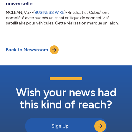
universelle
MCLEAN, Va.--(
BUSINESS WIRE
)--Intelsat et Cubic³ ont
complété avec succès un essai critique de connectivité
satellitaire pour véhicules. Cette réalisation marque un jalon
significatif dans leur mission commune : la mise en place d’un
service de connectivité sans failles pour tous les types de
véhicules. Le test s’est conclu par une intégration réussie entre
les satellites d’Intelsat et la plateforme logicielle de Cubic³,
Back to Newsroom
démontrant la capacité à relier de manière transparente les
réseaux terres...
Wish your news had
this kind of reach?
Sign Up