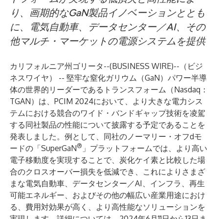
り、画期的なGaN製品イノベーションととも
に、電気自動車、データセンター／AI、その
他マルチ・マーケットの電源システムを提供
カリフォルニア州ゴリータ--(
BUSINESS WIRE
)--
（ビジ
ネスワイヤ） -- 堅牢な窒化ガリウム（GaN）パワー半導
体の世界的リーダーである
トランスフォーム
（Nasdaq：
TGAN）は、PCIM 2024において、より大きな電力シス
テムにおける競合のワイド・バンドギャップ技術を凌駕
する同社製品の性能について披露する予定であることを
発表しました。例として、同社のノーマリー・オフdモ
®
ードの「SuperGaN
」プラットフォームでは、より高い
電子移動度を実現することで、炭化ケイ素と比較した場
合のクロスオーバー損失を低減でき、これによりさまざ
まな電気自動車、データセンター／AI、インフラ、再生
可能エネルギー、およびその他の幅広い産業用途におけ
る、費用対効果が高く、より高性能なソリューションを
実現します。詳細については、2024年6月11日から13日ま