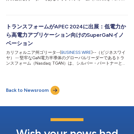
と、アダプターUSBパワーデリバリー（PD）コントローラ集積回
路の高効率動...
路（IC）で世界をリードするウェルトレンド・セミコンダクター
（TWSE: 2436）は、2つの新型GaNシステムインパッケージ
（SiP）の発売開始を発表しました。新型デバイスは、昨年発表
されたウェルトレンドのフラッグシップモデルのGaN SiPと組み
トランスフォームがAPEC 2024に出展：低電力か
合わせることで、トランスフォームのSuperGaN®プラットフォ
ら高電力アプリケーション向けのSuperGaNイノ
ームをベースとする初のSiP製品ファミリーとなります。 新型
SiP（WT7162RHUG24BおよびWT7162RHUG24C）は、ウェルト
ベーション
レンドの高周波マルチモード（QR/バレー スイッチング）フライ
カリフォルニア州ゴリータ--(
BUSINESS WIRE
)--（ビジネスワイ
バックPWMコントローラと、それぞれトランスフォームの150
ヤ） -- 堅牢なGaN電力半導体のグローバルリーダーであるトラ
mΩおよび480 mΩ SuperGaN FETを統合しています。 240 mΩ
ンスフォーム（Nasdaq: TGAN）は、シルバー・パートナーとし
の前モデル（WT7162RHUG24A）と同様、本デバイスはUSB P...
てAPEC 2024に出展すると発表しました。広帯域（低電力から
高電力）GaN電力変換で引き続きリーダーシップを握っているこ
とが明確に示される機会となります。この指導的役割により、ト
ランスフォームは、GaNの性能優位性を高電力システムメーカー
Back to Newsroom
に提供できる数少ないGaN半導体企業の一つとして位置づけられ
ます。2月25日から29日までのイベント期間中、トランスフォー
ムの展示はブース1813で行われます。 今年、トランスフォーム
は、業界初のサファイア基板上1200V GaNデバイス・モデル
や、業界をリードする短絡ロバスト性など、主要な技術革新のマ
イルストーンを紹介します。また、当社の多用途SuperGaN®デ
バイス・ポートフォリオも重要な展示となり、TO-247-4L、
TOLL、TOLTなど、さまざまなヒートシンク構成を必要とする高
Wish your news had
出力システム向けの完全・柔軟なパッケージングセレクショ...