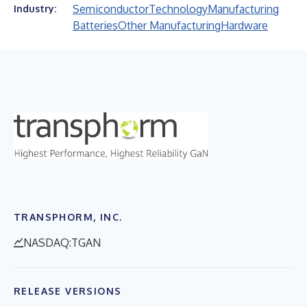
Semiconductor
Technology
Manufacturing
Industry:
Batteries
Other Manufacturing
Hardware
TRANSPHORM, INC.
NASDAQ:TGAN
RELEASE VERSIONS