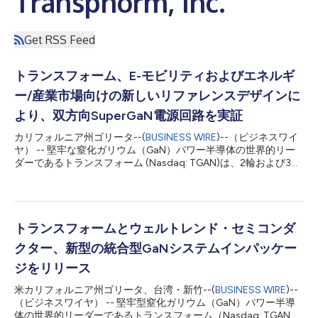
Transphorm, Inc.
Get RSS Feed
トランスフォーム、E-モビリティおよびエネルギ
ー/産業市場向けの新しいリファレンスデザインに
より、双方向SuperGaN電源回路を実証
カリフォルニア州ゴリータ--(
BUSINESS WIRE
)--（ビジネスワイ
ヤ） -- 堅牢な窒化ガリウム（GaN）パワー半導体の世界的リー
ダーであるトランスフォーム (Nasdaq: TGAN)は、2輪および3輪
の電気自動車用充電器向けに、新たに300W DC-to-DC GaNリフ
ァレンスデザインをリリースすると発表しました。TDDCDC-
TPH-IN-BI-LLC-300W-RDデザインは、TP65H150G4PS 150
mOhm SuperGaN® FETを堅牢なTO-220パッケージで使用し、
高性能、高効率の環境発電や配電バッテリー充電システムに電力
トランスフォームとウェルトレンド・セミコンダ
を供給します。この新しいボードは、GaN電源回路の最も期待さ
クター、新型の統合型GaNシステムインパッケー
れる価値提案の1つである双方向性を顕著に示しています。この
機能は、1つの電源系統により、必要に応じて入力（AC）から出
ジをリリース
力（DC）、出力（DC）から入力（AC）の2方向に電力を供給で
米カリフォルニア州ゴリータ、台湾・新竹--(
BUSINESS WIRE
)--
きることを示し、GaNはどちらの変換においても高いエネルギー
（ビジネスワイヤ） -- 堅牢型窒化ガリウム（GaN）パワー半導
効率を可能にします。 「大電力アプリケーションにおけるGaN
体の世界的リーダーであるトランスフォーム（Nasdaq: TGAN）
の最初の価値提案は、ブリッジレス・トーテムポール力率改善回