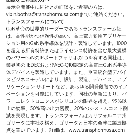
展示会開催中に同社との面談をご希望の方は、
vipin.bothra@transphormusa.com
までご連絡ください。
トランスフォームについて
GaN革命の世界的リーダーであるトランスフォーム社
は、高性能かつ信頼性の高い、高圧電力変換アプリケー
ション用のGaN系半導体を設計・製造しています。1000
を超える所有特許またはライセンス特許を含む最大規模
のパワーGaNのIPポートフォリオの1つを有する同社は、
業界初の JEDECおよびAEC-Q101認定の高電圧GaN系半導
体デバイスを製造しています。また、垂直統合型デバイ
スビジネスモデルにより、設計、製造、デバイス、アプ
リケーション サポートなど、あらゆる開発段階でのイノ
ベーションを可能にしています。同社の革新により、パ
ワーエレクトロニクスがシリコンの限界を超え、99%以
上の効率、50%高い出力密度、20%のシステムコスト削
減を実現します。トランスフォームはカリフォルニア州
ゴリータに本社を構え、ゴリータと日本の会津に製造拠
点を置いています。詳細は、
www.transphormusa.com