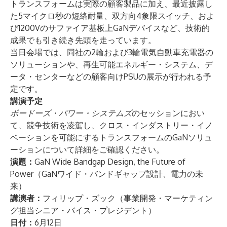
トランスフォームは実際の顧客製品に加え、最近披露し
た5マイクロ秒の短絡耐量、双方向4象限スイッチ、およ
び1200Vのサファイア基板上GaNデバイスなど、技術的
成果でも引き続き先頭を走っています。
当日会場では、同社の2輪および3輪電気自動車充電器の
ソリューションや、再生可能エネルギー・システム、デ
ータ・センターなどの顧客向けPSUの展示が行われる予
定です。
講演予定
ボードーズ・パワー・システムズ
のセッションにおい
て、競争技術を凌駕し、クロス・インダストリー・イノ
ベーションを可能にするトランスフォームのGaNソリュ
ーションについて詳細をご確認ください。
演題：
GaN Wide Bandgap Design, the Future of
Power（GaNワイド・バンドギャップ設計、電力の未
来）
講演者：
フィリップ・ズック（事業開発・マーケティン
グ担当シニア・バイス・プレジデント）
日付：
6月12日