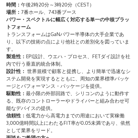
時間：
午後2時20分～3時20分（CEST）
場所：
7番ホール、743番ブース
パワー・スペクトルに幅広く対応する単一の中核プラッ
トフォーム
トランスフォームはGaNパワー半導体の大手企業であ
り、以下の技術の点により他社との差別化を図っていま
す。
製造性：
EPI設計、ウエハ・プロセス、FETダイ設計を社
内で行う垂直的統合体制。
設計性：
世界規模で顧客と提携し、より簡単で迅速なシ
ステム開発を実現するとともに、周知の業界標準パッケ
ージとパフォーマンス・パッケージを提供。
駆動性：
最小限の外部回路で、シリコンのように動作す
る、既存のコントローラーやドライバーと組み合わせ可
能なデバイスの提供。
信頼性：
低電力から高電力までの用途において実稼働
3,000億時間以上にわたるFIT率が0.05未満であり、依然
として業界をリード。
面談をご希望の方へ