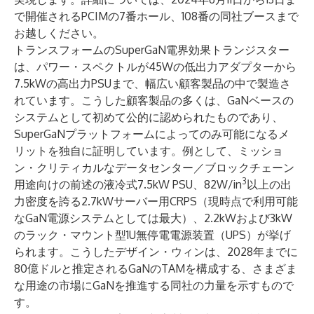
で開催されるPCIMの7番ホール、108番の同社ブースまで
お越しください。
トランスフォームのSuperGaN電界効果トランジスター
は、パワー・スペクトルが45Wの低出力アダプターから
7.5kWの高出力PSUまで、幅広い顧客製品の中で製造さ
れています。こうした顧客製品の多くは、GaNベースの
システムとして初めて公的に認められたものであり、
SuperGaNプラットフォームによってのみ可能になるメ
リットを独自に証明しています。例として、ミッショ
ン・クリティカルなデータセンター／ブロックチェーン
3
用途向けの前述の液冷式7.5kW PSU、82W/in
以上の出
力密度を誇る2.7kWサーバー用CRPS（現時点で利用可能
なGaN電源システムとしては最大）、2.2kWおよび3kW
のラック・マウント型1U無停電電源装置（UPS）が挙げ
られます。こうしたデザイン・ウィンは、2028年までに
80億ドルと推定されるGaNのTAMを構成する、さまざま
な用途の市場にGaNを推進する同社の力量を示すもので
す。