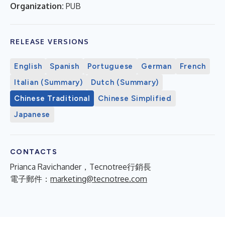
Organization:
PUB
RELEASE VERSIONS
English
Spanish
Portuguese
German
French
Italian (Summary)
Dutch (Summary)
Chinese Traditional
Chinese Simplified
Japanese
CONTACTS
Prianca Ravichander，Tecnotree行銷長
電子郵件：
marketing@tecnotree.com