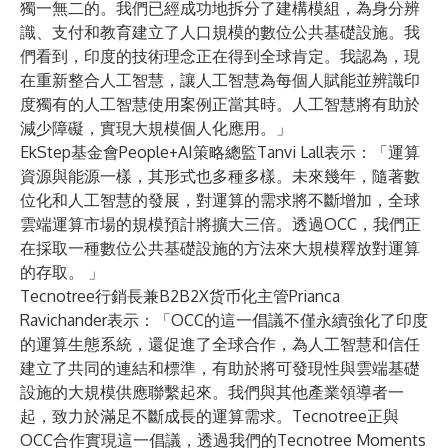
獨一無二的。我們已經成功地拆分了建構模組，為身分辨
識、支付和教育建立了人口規模的數位公共基礎設施。我
們看到，印度的技術理念正在得到全球肯定。我認為，現
在重新整合人工智慧，讓人工智慧為每個人賦能並辨識印
度獨有的人工智慧使用案例正當其時。人工智慧將有助於
減少障礙，實現大規模個人化應用。」
EkStep基金會People+AI策略總監Tanvi Lall表示：「運算
資源與能源一樣，其形式也多種多樣。未來幾年，隨著數
位化和人工智慧的發展，對運算的需求將不斷增加，全球
雲端運算市場的規模預計將擴大三倍。透過OCC，我們正
在採取一種數位公共基礎設施的方法來大規模釋放對運算
的存取。 」
Tecnotree行銷長兼B2B2X货币化主管Prianca
Ravichander表示：「OCC的這一倡議不僅永續強化了印度
的運算生態系統，還促進了全球合作，為人工智慧和信任
建立了共同的連結和標準，有助於將可發現性與雲端基礎
設施的大規模供應聯繫起來。我們與其他產業領導者一
起，致力於滿足不斷成長的運算需求。Tecnotree正與
OCC合作實現這一倡議，透過我們的Tecnotree Moments