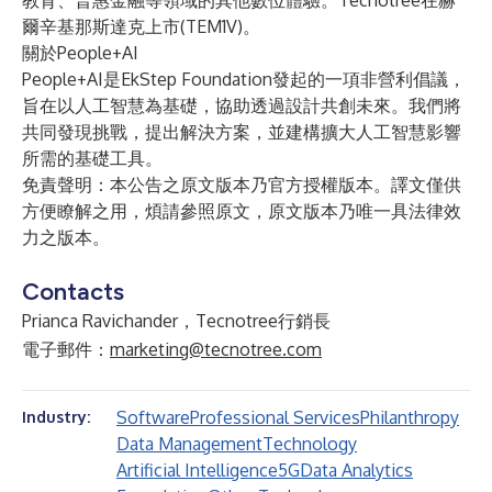
教育、普惠金融等領域的其他數位體驗。Tecnotree在赫
爾辛基那斯達克上市(TEM1V)。
關於People+AI
People+AI是EkStep Foundation發起的一項非營利倡議，
旨在以人工智慧為基礎，協助透過設計共創未來。我們將
共同發現挑戰，提出解決方案，並建構擴大人工智慧影響
所需的基礎工具。
免責聲明：本公告之原文版本乃官方授權版本。譯文僅供
方便瞭解之用，煩請參照原文，原文版本乃唯一具法律效
力之版本。
Contacts
Prianca Ravichander，Tecnotree行銷長
電子郵件：
marketing@tecnotree.com
Software
Professional Services
Philanthropy
Industry:
Data Management
Technology
Artificial Intelligence
5G
Data Analytics