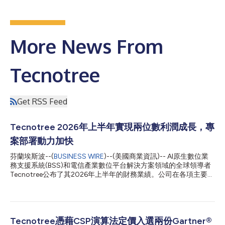
More News From
Tecnotree
Get RSS Feed
Tecnotree 2026年上半年實現兩位數利潤成長，專
案部署動力加快
芬蘭埃斯波--(
BUSINESS WIRE
)--(美國商業資訊)-- AI原生數位業
務支援系統(BSS)和電信產業數位平台解決方案領域的全球領導者
Tecnotree公布了其2026年上半年的財務業績。公司在各項主要財
務指標上均實現成長，營業利潤率擴大800個基點，並將創紀錄的
訂單儲備快速轉化為專案部署，在北美、非洲和中東地區完成八個
專案的正式上線。 上半年（2026年1月-6月） 淨銷售額為3680萬
歐元（去年同期為3420萬歐元），較去年同期成長7.5%；按固定
匯率計算為3760萬歐元，較去年同期成長10.0%。 營業利潤
Tecnotree憑藉CSP演算法定價入選兩份Gartner®