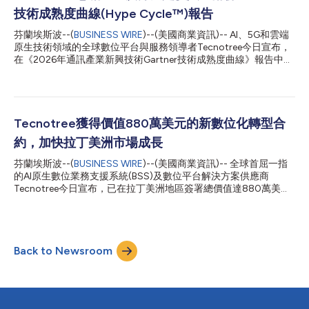
(EBIT)為1320萬歐元（去年同期為960萬歐元），較去年同期成長
技術成熟度曲線(Hype Cycle™)報告
38.1%。 營業利潤率為36.0%（去年同期為28.0%），較去年同期
上升800個基點。 淨利潤為450萬歐元（去年同期為260萬歐
芬蘭埃斯波--(
BUSINESS WIRE
)--(美國商業資訊)-- AI、5G和雲端
元），較去年同期成長73.5%。 淨利潤率為12.0%（去年同期為
原生技術領域的全球數位平台與服務領導者Tecnotree今日宣布，
7.0%）。 正向自由現金流為210萬歐元（去年同期為210萬歐
在《2026年通訊產業新興技術Gartner技術成熟度曲線》報告中，
元），較去年同期成長2.1%。 期末訂單儲備為1.063億歐元（去年
其被列入「CSP演算法定價」使用案例；同時，在《2026年電信
同期為1.057億歐元），較去年同期成長0.6%。 主要成就 北美、...
雲端服務技術成熟度曲線》報告中，其被列入「CSP演算法定
價」、「CSP數位市場」和「CSP客戶互動AI」使用案例。 通訊服
務提供者正面臨著競爭加劇、利潤空間壓縮以及網路容量有限的壓
力，與此同時，客戶對個人化、回應式定價的期望也在不斷攀升。
Tecnotree獲得價值880萬美元的新數位化轉型合
演算法定價透過以即時、網路感知的變現模式取代固定的月度套
約，加快拉丁美洲市場成長
餐，有效化解了這一壓力。這種定價模式能夠隨需求、容量和客戶
行為動態調整，而不是滯後於這些變化。它使營運商能夠從現有的
芬蘭埃斯波--(
BUSINESS WIRE
)--(美國商業資訊)-- 全球首屈一指
5G基礎設施中發掘更多價值，以智慧方式管理網路擁塞，並可針
的AI原生數位業務支援系統(BSS)及數位平台解決方案供應商
對單個客戶客製化服務方案，且無需經歷傳統計費系統冗長的變更
Tecnotree今日宣布，已在拉丁美洲地區簽署總價值達880萬美元
週期。 在實際落地中，這表示將定價與即時網路狀況連動，而非
的全新數位化轉型合約。此舉進一步鞏固了公司持續的商業成長動
採用固定資費。這樣一來，無論是擁堵的基地台還是非高峰時段閒
力，並擴大了其在這一關鍵策略成長市場的業務版圖。 在這些合
置的基地台，都能根據實際負載情況進行差異化定價。這表示產品
作計畫中，Tecnotree將部署其AI原生數位平台和企業級B2B市
目錄能夠自動組合和...
場，旨在透過智慧數位化互動、即時變現、數位商務、合作夥伴生
Back to Newsroom
態系統管理以及AI驅動的行銷與體驗管理，簡化客戶與業務營運。
透過提供統一的數位基礎，該平台使通訊服務提供者能夠更快地推
出服務、提供更具個人化的客戶體驗，並更敏捷地適應不斷變化的
市場需求，同時創造永續的長期商業價值。 這些最新合約的簽署
建立在Tecnotree在美洲地區與日俱增的商業動力之上，彰顯出公