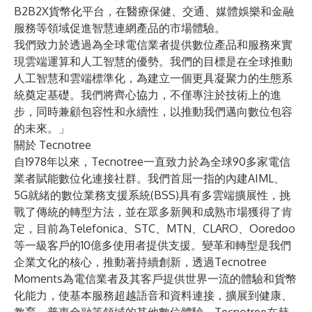
B2B2X貨幣化平台，在醫療保健、交通、媒體娛樂和金融
服務等領域促進智慧連網產品的市場體驗。
我們致力於透過為全球電信業者提供數位產品和服務來實
現雲端運算和人工智慧的優勢。我們的目標是在全球推動
人工智慧和雲端標準化，為建立一個更具凝聚力的生態系
統奠定基礎。我們將齊心協力，不僅專注於技術上的進
步，同時兼顧包容性和永續性，以推動我們邁向數位包容
的未來。」
關於 Tecnotree
自1978年以來，Tecnotree一直致力於為全球90多家電信
業者賦能數位化連接社群。我們首屈一指的內建AIML、
5G就緒的數位業務支援系統(BSS)具有多雲端擴展性，挑
戰了傳統的轉型方法，並在眾多新興和成熟市場獲得了肯
定，目前為Telefonica、STC、MTN、CLARO、Ooredoo
等一級客戶的10億多使用者提供支援。變革和轉型是我們
企業文化的核心，推動著持續創新，透過Tecnotree
Moments為電信業者及其客戶提供世界一流的體驗和貨幣
化能力，使基本服務超越語音和資料連接，擴展到健康、