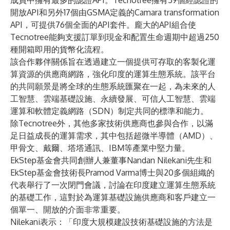
成員中擁有最多的認證API。Tecnotree擁有59個經認證的
開放API和另外17個由GSMA定義的Camara transformation
API，可提供76個全面的API套件。龐大的API組合使
Tecnotree能夠支援訂單到現金和配置生命週期中超過250
種開箱即用的貨幣化流程。
該合作夥伴關係旨在透過建立一個提供可存取的客製化運
算資源的供應商網路，強化印度的運算生態系統。該平台
的共同願景是將全球的生態系統匯聚在一起，為未來的人
工智慧、雲端基礎設施、永續發展、可信人工智慧、雲端
運算和軟體定義網路（SDN）制定共同的標準和能力。
除Tecnotree外，其他多家技術供應商也參與合作，以滿
足日益成長的運算需求，其中包括超微半導體（AMD）、
甲骨文、戴爾、塔塔通訊、IBM等產業中堅力量。
EkStep基金會共同創辦人兼董事Nandan Nilekani先生和
EkStep基金會技術長Pramod Varma博士與20多個組織的
代表舉行了一次閉門會議，討論在印度建立運算生態系統
的基礎工作，這對於為運算基礎設施供應商和客戶建立一
個單一、開放的介面非常重要。
Nilekani表示：「印度大規模建設技術基礎設施的方法是