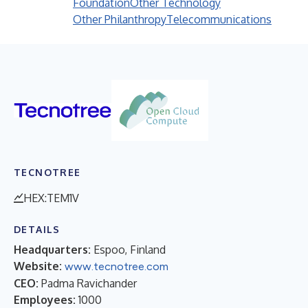
Foundation
Other Technology
Other Philanthropy
Telecommunications
TECNOTREE
HEX:TEM1V
DETAILS
Headquarters:
Espoo, Finland
Website:
www.tecnotree.com
CEO:
Padma Ravichander
Employees:
1000