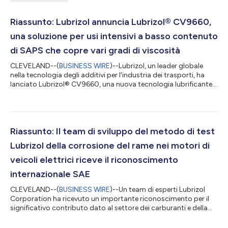
Riassunto: Lubrizol annuncia Lubrizol® CV9660,
una soluzione per usi intensivi a basso contenuto
di SAPS che copre vari gradi di viscosità
CLEVELAND--(
BUSINESS WIRE
)--Lubrizol, un leader globale
nella tecnologia degli additivi per l'industria dei trasporti, ha
lanciato Lubrizol® CV9660, una nuova tecnologia lubrificante
per usi intensivi a basso contenuto di SAPS che offre
prestazioni più elevate e una soluzione più semplice per diversi
profili di viscosità. Formulato per rispondere alla domanda
crescente di lubrificanti ACEA E8 nel mercato europeo,
Lubrizol® CV9660 dimostra una profonda comprensione delle
Riassunto: Il team di sviluppo del metodo di test
esigenze del mercato in...
Lubrizol della corrosione del rame nei motori di
veicoli elettrici riceve il riconoscimento
internazionale SAE
CLEVELAND--(
BUSINESS WIRE
)--Un team di esperti Lubrizol
Corporation ha ricevuto un importante riconoscimento per il
significativo contributo dato al settore dei carburanti e della
mobilità con lo sviluppo di un nuovo metodo di test della
corrosione del rame. L’innovazione dei dipendenti Lubrizol