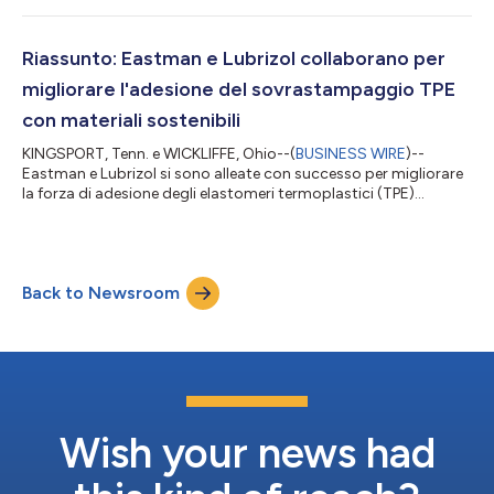
Gregory Hunt e Michael Gahagan, che ha ottenuto il
riconoscimento internazionale SAE per la ricerca eccezionale
nel campo dei lubrificanti e dei carburanti per il settore della
Riassunto: Eastman e Lubrizol collaborano per
mobilità, conferito nel c...
migliorare l'adesione del sovrastampaggio TPE
con materiali sostenibili
KINGSPORT, Tenn. e WICKLIFFE, Ohio--(
BUSINESS WIRE
)--
Eastman e Lubrizol si sono alleate con successo per migliorare
la forza di adesione degli elastomeri termoplastici (TPE)
sovrastampati sul copoliestere TX1501HF di Eastman Tritan™.
La collaborazione deriva dal reciproco riconoscimento
dell'importanza del sovrastampaggio nella produzione,
fornendo migliori prestazioni e caratteristiche estetiche dei
Back to Newsroom
prodotti di consumo quando viene utilizzato il materiale
sostenibile di Eastman, Tritan™ Renew,...
Wish your news had