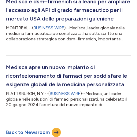
continuazione del progresso dei prodotti, dei servizi, della
Medisca e dsm–firmenich si alleano per ampliare
formazione e delle competenze su...
l'accesso agli API di grado farmaceutico per il
mercato USA delle preparazioni galeniche
MONTRÉAL--(
BUSINESS WIRE
)--Medisca, leader globale nella
medicina farmaceutica personalizzata, ha sottoscritto una
collaborazione strategica con dsm–firmenich, importante
produttore di ingredienti per i mercati farmaceutici
regolamentati in tutto il mondo. Grazie a questa partnership,
Medisca metterà a disposizione dei professionisti della
preparazione galenica negli Stati Uniti un portafoglio di principi
farmaceutici attivi (API) vitaminici di grado farmaceutico per
Medisca apre un nuovo impianto di
ampliare l'accesso a ingred...
riconfezionamento di farmaci per soddisfare le
esigenze globali della medicina personalizzata
PLATTSBURGH, N.Y.--(
BUSINESS WIRE
)--Medisca, un leader
globale nelle soluzioni di farmaci personalizzati, ha celebrato il
20 giugno 2024 l'apertura del nuovo impianto di
riconfezionamento e distribuzione a Plattsburgh, nello Stato
del New York. L'evento è stato celebrato con la partecipazione
del team di Plattsburgh di Medisca, di partner aziendali e delle
autorità statali e federali, tra cui la deputata Elise Stefanik, il
Back to Newsroom
senatore Dan Stec e il parlamentare Billy Jones. "L'evento segna