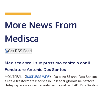
More News From
Medisca
Get RSS Feed
Medisca apre il suo prossimo capitolo con il
Fondatore Antonio Dos Santos
MONTREAL--(
BUSINESS WIRE
)--Da oltre 35 anni, Dos Santos
aiuta a trasformare Medisca in un leader globale nel settore
delle preparazioni farmaceutiche. In qualità di AD, Dos Santos
guiderà la strategia a lungo termine dell'azienda, con
particolare attenzione all'espansione della portata globale di
Medisca, all'investimento in nuove aree di sviluppo, al
rafforzamento di collaborazioni strategiche e alla