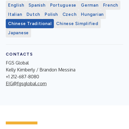
English
Spanish
Portuguese
German
French
Italian
Dutch
Polish
Czech
Hungarian
Chinese Traditional
Chinese Simplified
Japanese
CONTACTS
FGS Global
Kelly Kimberly / Brandon Messina
+1 212-687-8080
EIG@fgsglobal.com