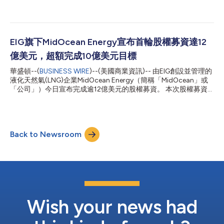
洲和拉丁美洲等全球主要市場建構了優質的LNG權益組合，並致力
源基金」(TAEF) 的股權投資1.2億美元，作為其目前股權融資的一
於透過嚴謹且以價值為導向的投資方式，繼續擴大其全球業務版
部分。 阿拉伯能源基金的投資進一步鞏固MidOcean優質的投資者
圖。...
基礎，並說明市場對該公司建立多元、穩健且長期的全球液化天然
氣業務策略繼續抱持濃厚興趣。 隨著更多投資者進入文件簽署階
段，這股融資動能目前正在不斷加強中。MidOcean將繼續募款，
EIG旗下MidOcean Energy宣布首輪股權募資達12
計畫從新投資者處募得的累計募資目標最高可達20億美元。
億美元，超額完成10億美元目標
MidOcean董事長暨EIG執行長R. Blair Thomas說：「我們竭誠歡迎
阿拉伯能源基金成為MidOcean的股東。他們具備深厚的能源投資
華盛頓--(
BUSINESS WIRE
)--(美國商業資訊)-- 由EIG創設並管理的
專業造詣，足證MidOcean致力於打造全球領先液化天然氣業務的
液化天然氣(LNG)企業MidOcean Energy（簡稱「MidOcean」或
策略正確。同時，EIG與阿拉伯能源基金正積極尋找在中東地區能
「公司」）今日宣布完成逾12億美元的股權募資。 本次股權募資
源基礎設施領域的合作機會，進一步深化我們的合作關係。」
包括： 來自Idemitsu Kosan的5億美元承諾出資，該公司是一家備
MidOcean執行長De la Rey Venter：「這次投資符合我...
受尊敬的全球性能源企業，在整個能源價值鏈擁有長期布局；以及
來自新投資人和現有投資人的7.9億美元額外承諾出資。 這是
MidOcean資本形成計畫中的重要里程碑，也體現了新投資人和現
Back to Newsroom
有投資人持續看好公司策略，即打造多元化、有韌性、長週期的全
球LNG平台。 目前另有更多投資人已進入文件簽署階段，募資動力
強勁。MidOcean將繼續推進募資，以期從新投資人處累計籌集最
高20億美元。公司已吸引投資人的濃厚興趣，這些投資人希望長
期布局LNG產業；產業基本面需求熱絡、供應成長受限，且LNG在
保障能源安全和支援能源轉型中扮演重要角色，為該領域提供了強
力支撐。近期產業動態進一步強化了MidOcean的投資邏輯。
MidOcean執行長De la Rey Venter表示：「我們欣然歡迎
Wish your news had
Idemitsu...