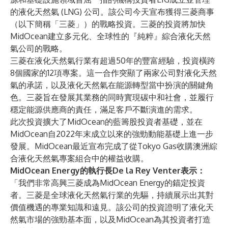
的液化天然氣 (LNG) 公司。該公司今天宣布獲得三菱商事
（以下簡稱「三菱」）的戰略投資。三菱的投資將加快
MidOcean建立多元化、全球性的『純粹』綜合液化天然
氣公司的戰略。
三菱在液化天然氣行業有超過50年的豐富經驗，投資橫跨
8個國家的12項專案。這一合作突顯了兩家公司對液化天然
氣的承諾，以及液化天然氣在能源轉型當中扮演的關鍵角
色。三菱旨在發展其業務的同時實現碳中和社會，並履行
穩定能源供應商的責任，滿足客戶不斷演進的需求。
此次投資擴大了MidOcean的藍籌股投資者基礎，並在
MidOcean自2022年末成立以來的強勁動能基礎上進一步
發展。MidOcean最近宣布完成了從Tokyo Gas收購澳洲綜
合液化天然氣專案組合中的權益收購。
MidOcean Energy的執行長De la Rey Venter表示：
「我們非常高興三菱成為MidOcean Energy的錨定投資
者。三菱是全球液化天然氣行業的先驅，持續展示出其對
價值機遇的專業知識和遠見。該公司的投資證明了液化天
然氣市場的強勁基本面，以及MidOcean為其投資者打造