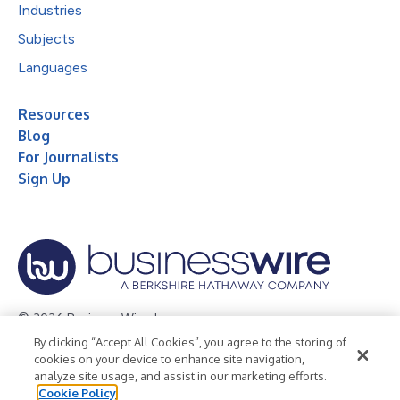
Industries
Subjects
Languages
Resources
Blog
For Journalists
Sign Up
© 2026 Business Wire, Inc.
By clicking “Accept All Cookies”, you agree to the storing of
Privacy Policy
Cookie Policy
Accessibility Statement
cookies on your device to enhance site navigation,
analyze site usage, and assist in our marketing efforts.
Terms of Use
Legal
Cookie Policy