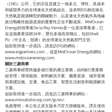
（LNG）公司，它的宗旨是建立一個多元、彈性、具成本
和碳競爭力的全球液化天然氣組合。這表明EIG相信液化
天然氣是能源轉型的關鍵動力，以及液化天然氣作為地緣
政治戰略性能源資源的重要性正在不斷成長。MidOcean
Energy的領導者De la Rey Venter是一位資深專業者，已
在這個產業深耕26年，歷任多個高管職位，包括Shell
Plc（中文名：殼牌）的全球液化天然氣部門主管。
如欲取得進一步資訊，請造訪EIG的網站：
www.eigpartners.com
，或是MidOcean Energy的網站：
www.midoceanenergy.com
.
關於三菱商事
三菱商事經營跨越多個行業的廣泛業務，由8個行業業務
組管理：環境能源、材料解決方案、礦產資源、城市發展
與基礎設施、交通、食品工業、智慧生活創造和能源解決
方案。
如欲取得進一步資訊，請造訪三菱商事的網站：
www.mitsubishicorp.com/jp/en/
.
免責聲明：本公告之原文版本乃官方授權版本。譯文僅供
方便瞭解之用，煩請參照原文，原文版本乃唯一具法律效