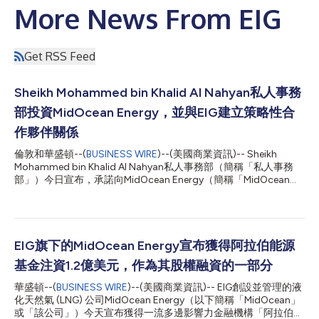
More News From EIG
Get RSS Feed
Sheikh Mohammed bin Khalid Al Nahyan私人事務
部投資MidOcean Energy，並與EIG建立策略性合
作夥伴關係
倫敦和華盛頓--(
BUSINESS WIRE
)--(美國商業資訊)-- Sheikh
Mohammed bin Khalid Al Nahyan私人事務部（簡稱「私人事務
部」）今日宣布，承諾向MidOcean Energy（簡稱「MidOcean」
或「公司」）投資11.3億美元。MidOcean是一家由EIG創設並管理
的液化天然氣(LNG)公司。 在進行該筆投資的同時，私人事務部與
EIG建立了策略性合作夥伴關係，重點聚焦於資本籌集、投資發
掘，以及在阿拉伯聯合大公國及選定區域市場開發機構投資機會。
對MidOcean的投資代表私人事務部正式進軍全球LNG產業，同時
EIG旗下的MidOcean Energy宣布獲得阿拉伯能源
也開啟了其與全球能源和基礎建設投資公司EIG之間更廣泛的策略
基金注資1.2億美元，作為其股權融資的一部分
性合作關係。透過這一合作，雙方計畫就能源及相關基礎建設領域
的未來投資機會展開合作。 此次投資進一步強化了MidOcean的優
華盛頓--(
BUSINESS WIRE
)--(美國商業資訊)-- EIG創設並管理的液
質機構股東基礎，也體現了對該公司建構多元化、抗風險且長壽命
化天然氣 (LNG) 公司MidOcean Energy（以下簡稱「MidOcean」
的全球LNG平台這一策略的持續信心。 MidOcean已在加拿大、澳
或「該公司」）今天宣布獲得一流多邊影響力金融機構「阿拉伯能