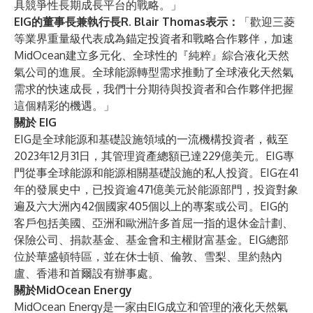
具競爭性長期成長平台的戰略。」
EIG的董事長兼執行長R. Blair Thomas表示：
「歡迎三菱
等業界重量級代表成為錨定投資者和戰略合作夥伴，加速
MidOcean建立多元化、全球性的『純粹』綜合液化天然
氣公司的進展。全球能源轉型需求推動了全球液化天然氣
需求的快速成長，我們十分期待與投資者和合作夥伴把握
這個精彩的機遇。」
關於 EIG
EIG是全球能源和基礎設施領域的一流機構投資者，截至
2023年12月31日，其管理資產總額已達229億美元。EIG專
門從事全球能源和能源相關基礎設施的私人投資。EIG在41
年的發展史中，已投資逾471億美元於能源部門，投資對象
遍及六大洲內42個國家405個以上的專案或公司。EIG的
客戶包括美國、亞洲和歐洲許多首屈一指的退休金計劃、
保險公司、捐款基金、基金會和主權財富基金。EIG總部
位於華盛頓特區，並在休士頓、倫敦、雪梨、里約熱內
盧、香港和首爾設有辦事處。
關於MidOcean Energy
MidOcean Energy是一家由EIG成立和管理的液化天然氣