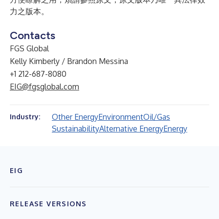
力之版本。
Contacts
FGS Global
Kelly Kimberly / Brandon Messina
+1 212-687-8080
EIG@fgsglobal.com
Other Energy
Environment
Oil/Gas
Industry:
Sustainability
Alternative Energy
Energy
EIG
RELEASE VERSIONS