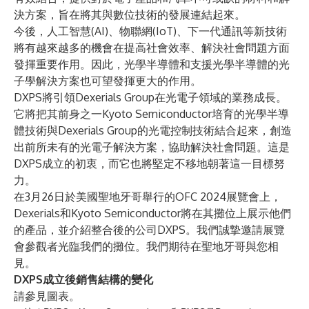
決方案，旨在將其與數位技術的發展連結起來。
今後，人工智慧(AI)、物聯網(IoT)、下一代通訊等新技術
將有越來越多的機會在提高社會效率、解決社會問題方面
發揮重要作用。因此，光學半導體和支援光學半導體的光
子學解決方案也可望發揮更大的作用。
DXPS將引領Dexerials Group在光電子領域的業務成長。
它將把其前身之一Kyoto Semiconductor培育的光學半導
體技術與Dexerials Group的光電控制技術結合起來，創造
出前所未有的光電子解決方案，協助解決社會問題。這是
DXPS成立的初衷，而它也將堅定不移地朝著這一目標努
力。
在3月26日於美國聖地牙哥舉行的OFC 2024展覽會上，
Dexerials和Kyoto Semiconductor將在其攤位上展示他們
的產品，並介紹整合後的公司DXPS。我們誠摯邀請展覽
會參觀者光臨我們的攤位。我們期待在聖地牙哥與您相
見。
DXPS成立後銷售結構的變化
請參見圖表。