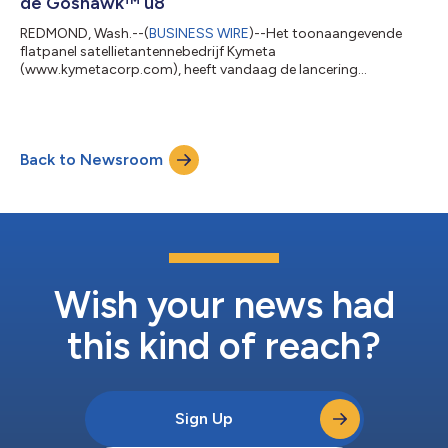
de Goshawk™ u8
REDMOND, Wash.--(
BUSINESS WIRE
)--Het toonaangevende
flatpanel satellietantennebedrijf Kymeta
(www.kymetacorp.com), heeft vandaag de lancering
aangekondigd van de Goshawk u8, een hybride
geostationaire/lage-aardbaan (GEO/LEO/cellulaire) terminal. De
Goshawk u8 is ontworpen voor naadloze mobiliteit en biedt een
volledig aanpasbare oplossing die eenvoudig kan worden
Back to Newsroom
geïntegreerd in een breed scala aan voertuigen en vaartuigen, en
levert betrouwbare, netwerkredundante connectiviteit voor
onderweg,...
Wish your news had
this kind of reach?
Sign Up