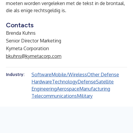
moeten worden vergeleken met de tekst in de brontaal,
die als enige rechtsgeldig is.
Contacts
Brenda Kuhns
Senior Director Marketing
Kymeta Corporation
bkuhns@kymetacorp.com
Software
Mobile/Wireless
Other Defense
Industry:
Hardware
Technology
Defense
Satellite
Engineering
Aerospace
Manufacturing
Telecommunications
Military