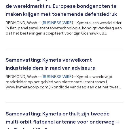
de wereldmarkt nu Europese bondgenoten te
maken krijgen met toenemende defensiedruk
REDMOND, Wash.--(
BUSINESS WIRE
)--Kymeta, een wereldleider
in flat-panel satellietantennetechnologie, kondigt vandaag aan
dat het bestellingen accepteert voor zijn Goshawk u8
gebruikersterminal, speciaal ontworpen voor de overheid en het
wereldwijde ministerie van Defensie. Met de groeiende behoefte
aan flexibiliteit van satellietnetwerken en open
netwerkarchitectuur die veilige, soevereine defensie-activiteiten
garanderen, biedt de Goshawk u8 een cruciale oplossing in een
Samenvatting: Kymeta verwelkomt
tijd waarin geallieerd...
industrieleiders in raad van adviseurs
REDMOND, Wash.--(
BUSINESS WIRE
)--Kymeta, wereldwijd
marktleider op het gebied van platte satellietantennes (
www.kymetacorp.com ) kondigde vandaag aan dat het twee
nieuwe leden aan de raad van adviseurs heeft toegevoegd. Dit
zijn James Geurts en Elizabeth Kimber. De hoogedelgestrenge
James Geurts, bij de meesten bekend als Hondo, heeft meer dan
drie decennia aan leiderschap in de nationale veiligheidssector,
waaronder als onderminister van de Marine, de op één na
Samenvatting: Kymeta onthult zijn tweede
hoogste burger van het minister...
multi-orbit flatpanel antenne voor onderweg –