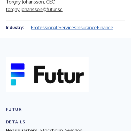
Torgny Johansson, CEO
torgny.johansson@futur.se
Professional Services
Insurance
Finance
Industry:
FUTUR
DETAILS
Headquarters:
Stockholm, Sweden