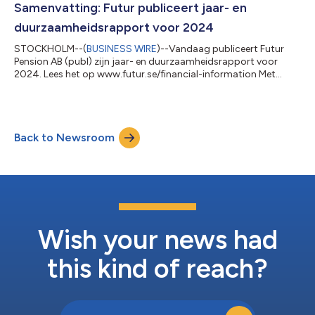
adviesdiensten te kiezen die het best bij hen passen. De
Samenvatting: Futur publiceert jaar- en
strategie om de klant te laten kiez...
duurzaamheidsrapport voor 2024
STOCKHOLM--(
BUSINESS WIRE
)--Vandaag publiceert Futur
Pension AB (publ) zijn jaar- en duurzaamheidsrapport voor
2024. Lees het op www.futur.se/financial-information Met
genoegen kondigen wij aan dat de klanten van Futur over het
algemeen sterke rendementen hebben behaald in 2024. Vooral
klanten met een blootstelling aan wereldwijde aandelen, onder
aanvoering van de Amerikaanse markt, hebben hun kapitaal
Back to Newsroom
aanzienlijk zien groeien. We zijn dan ook trots op de hoge
instroom van nieuw spaar- en pensi...
Wish your news had
this kind of reach?