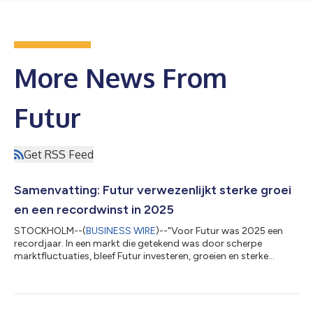
More News From
Futur
Get RSS Feed
Samenvatting: Futur verwezenlijkt sterke groei
en een recordwinst in 2025
STOCKHOLM--(
BUSINESS WIRE
)--"Voor Futur was 2025 een
recordjaar. In een markt die getekend was door scherpe
marktfluctuaties, bleef Futur investeren, groeien en sterke
resultaten opleveren. Achter deze recordprestaties schuilt
stabiele toename van het klantenbestand, sterke instromen en
kostendiscipline. Onze nauwe samenwerking met meer dan 60
partners geeft klanten de vrijheid om het activabeheer en de