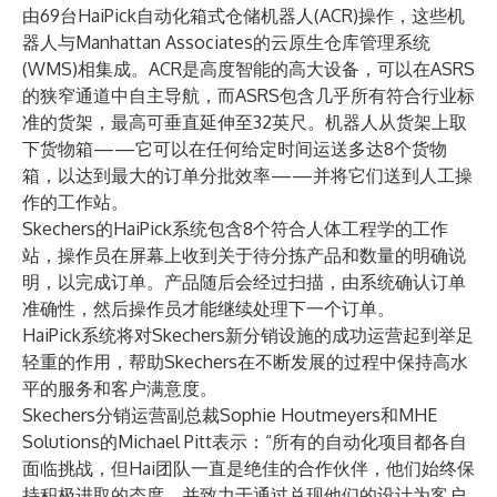
由69台HaiPick自动化箱式仓储机器人(ACR)操作，这些机
器人与Manhattan Associates的云原生仓库管理系统
(WMS)相集成。ACR是高度智能的高大设备，可以在ASRS
的狭窄通道中自主导航，而ASRS包含几乎所有符合行业标
准的货架，最高可垂直延伸至32英尺。机器人从货架上取
下货物箱——它可以在任何给定时间运送多达8个货物
箱，以达到最大的订单分批效率——并将它们送到人工操
作的工作站。
Skechers的HaiPick系统包含8个符合人体工程学的工作
站，操作员在屏幕上收到关于待分拣产品和数量的明确说
明，以完成订单。产品随后会经过扫描，由系统确认订单
准确性，然后操作员才能继续处理下一个订单。
HaiPick系统将对Skechers新分销设施的成功运营起到举足
轻重的作用，帮助Skechers在不断发展的过程中保持高水
平的服务和客户满意度。
Skechers分销运营副总裁Sophie Houtmeyers和MHE
Solutions的Michael Pitt表示：“所有的自动化项目都各自
面临挑战，但Hai团队一直是绝佳的合作伙伴，他们始终保
持积极进取的态度，并致力于通过兑现他们的设计为客户