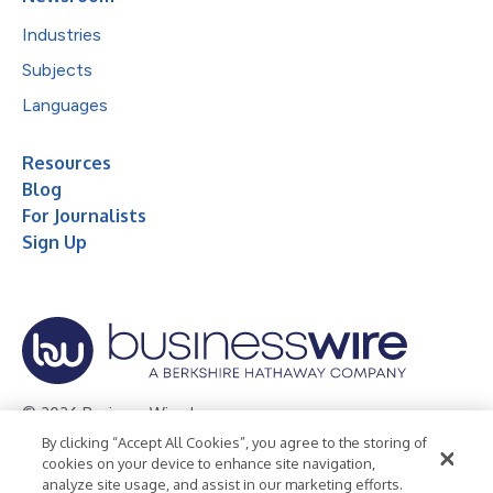
Industries
Subjects
Languages
Resources
Blog
For Journalists
Sign Up
© 2026 Business Wire, Inc.
By clicking “Accept All Cookies”, you agree to the storing of
Privacy Policy
Cookie Policy
Accessibility Statement
cookies on your device to enhance site navigation,
analyze site usage, and assist in our marketing efforts.
Terms of Use
Legal