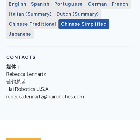
English
Spanish
Portuguese
German
French
Italian (Summary)
Dutch (Summary)
Chinese Traditional
Chinese Simplified
Japanese
CONTACTS
媒体：
Rebecca Lennartz
营销总监
Hai Robotics U.S.A.
rebecca.lennartz@hairobotics.com