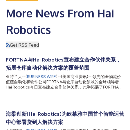
More News From Hai
Robotics
Get RSS Feed
FORTNA与Hai Robotics宣布建立合作伙伴关系，
拓展仓库自动化解决方案的覆盖范围
亚特兰大--(
BUSINESS WIRE
)--(美国商业资讯)-- 领先的全物流价
值链自动化和软件公司FORTNA与仓库自动化领域的全球领导者
Hai Robotics今日宣布建立合作伙伴关系，此举拓展了FORTNA
的“货到人”自动化解决方案产品组合。此次合作将HaiPick自动化存
储与检索系统(AS/RS)引入FORTNA现有的自动化解决方案产品组
合中，其中包括最新创新成果HaiPick Climb。这一合作增强了
FORTNA帮助客户优化库存存储、订单拣选和订单履行流程的能
力。 FORTNA采用咨询式方法，通过自动化手段解决各种各样的运
海柔创新(Hai Robotics)为欧莱雅中国首个智能运营
营挑战，从而发现客户广泛的需求。Hai Robotics能够满足那些尚
中心部署货到人解决方案
未得到满足的需求，改善运营成果，缩短实施时间并降低成本，还
能提高AS/RS系统的采用率，这些优势吸引了FORTNA关注其解决