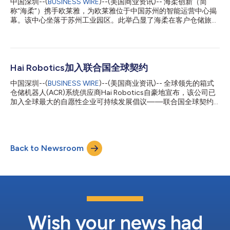
中国深圳--(
BUSINESS WIRE
)--(美国商业资讯)-- 海柔创新（简
方案。HaiPick系列产品，包括HaiPick Climb，丰富了FORTNA的
称“海柔”）携手欧莱雅，为欧莱雅位于中国苏州的智能运营中心揭
解决方案选择，有助于解决客户的独特挑战，并拓展了自动化解决
幕。该中心坐落于苏州工业园区。此举凸显了海柔在客户仓储旅程
方案的应用范围，包括在对基础设施要求极低的情况下对现有设施
中每一步的坚实承诺——依托专业技术、优质服务和及时交付，
进行改造。 FORTNA首席执行官Rob McKeel表示：“在F...
为客户提供全程支持。 此运营中心占地46,000平方米，内设海柔
的核心货到人解决方案HaiPick System 1，其中包括39台HaiPick
A42多层箱式仓储机器人(ACR)，以及HaiPort和传送带分拣工作
站。现在，欧莱雅能够以更高的灵活性、效率和可扩展性处理
Hai Robotics加入联合国全球契约
D2C（直接面向消费者）订单，同时不影响其供应链运营的智能性
中国深圳--(
BUSINESS WIRE
)--(美国商业资讯)-- 全球领先的箱式
和可持续性。 海柔创新创始人兼CEO Richie Chen表示：“我们很高
仓储机器人(ACR)系统供应商Hai Robotics自豪地宣布，该公司已
兴能参与欧莱雅的仓储之旅，利用自身的ACR和货到人技术为欧莱
加入全球最大的自愿性企业可持续发展倡议——联合国全球契约
雅提供支持。这标志着双方合作关系的重要节点。这一新的运营中
倡议。 Hai Robotics与全球160个国家的数千家组织一道，致力于
心将通过提高运营效率、存储密度和订单处理灵活性，促进供应链
采取负责任的商业行动，建设一个更具可持续性和包容性的社会。
转型，最终为追求速度与便利的客户带来更佳体验。我们很荣幸能
Hai Robotics承诺坚持联合国全球契约的十项原则，支持联合国实
够支持欧莱雅实现其更广泛的业务目标，并期待未来的更多可能
现可持续发展目标(SDG)。Hai Robotics还将分享年度进展情况通
性。” 海柔创新为企业提供智能、卓越的电子商务仓...
Back to Newsroom
报，以展示其持续的参与。 Hai Robotics创始人兼首席执行官
Richie Chen表示：“在Hai Robotics，我们将可持续发展视为推动
公司长期发展和韧性的关键，并努力成为对利益相关方负责任的企
业公民。我们很高兴能加入联合国全球契约，履行其加快企业可持
续发展的使命。作为一家在全球不断扩张的公司，我们认识到将环
境、社会和治理(ESG)日益融入公司业务战略的重要性。加入联合
国全球契约对于我们在开发仓储自动化解决方案的过程中改进可持
续发展工作至关重要。” Hai Robotics通过可持续的商业实践...
Wish your news had