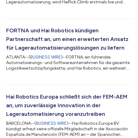
Lagerautomatisierung, wird HaiPick Climb erstmals live und
zum Anfassen auf der LogiMAT 2025 in Stuttgart vorstellen.
Diese Veranstaltung markiert die weltweite physische Premiere
des neuesten Mitglieds des preisgekrönten HaiPick-Systems-
Portfolios von Hai Robotics und bietet den Teilnehmern die
exklusive Gelegenheit, das System in Aktion zu erleben. Vom 11. -
FORTNA und Hai Robotics kündigen
13. März an Stand 3A03 wird Hai Rob...
Partnerschaft an, um einen erweiterten Ansatz
für Lagerautomatisierungslösungen zu liefern
ATLANTA--(
BUSINESS WIRE
)--FORTNA, ein führendes
Automatisierungs- und Softwareunternehmen für die gesamte
Logistikwertschöpfungskette, und Hai Robotics, ein weltweit
führendes Unternehmen im Bereich Lagerautomatisierung,
gaben heute eine Partnerschaft bekannt, die das
Lösungsportfolio von FORTNA für Automatisierungslösungen
vom Wareneingang bis zum Warenausgang erweitert. Durch die
Zusammenarbeit wird das HaiPick-System für automatisierte
Hai Robotics Europa schließt sich der FEM-AEM
Lager- und Bereitstellungssysteme (AS/RS) in das bestehe...
an, um zuverlässige Innovation in der
Lagerautomatisierung voranzutreiben
BARCELONA--(
BUSINESS WIRE
)--Hai Robotics Europe BV
kündigt erfreut seine offizielle Mitgliedschaft in der Asociación
Española de Manutención (FEM-AEM) an – der Spanischen