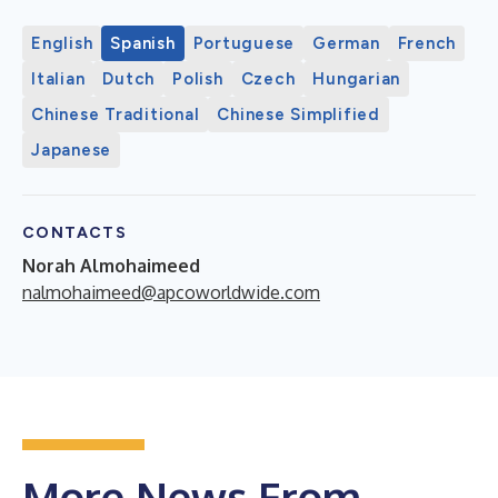
English
Spanish
Portuguese
German
French
Italian
Dutch
Polish
Czech
Hungarian
Chinese Traditional
Chinese Simplified
Japanese
CONTACTS
Norah Almohaimeed
nalmohaimeed@apcoworldwide.com
More News From