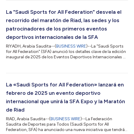
distrito JAX, mientras que la maratón de Riad tuvo lugar el 8 de
febrero de 2025. La Expo SFA atrajo a 35.359 visitantes, con
zonas deportivas interactivas, clases de fitnes, exposiciones de
La "Saudi Sports for All Federation" desvela el
salud, m...
recorrido del maratón de Riad, las sedes y los
patrocinadores de los primeros eventos
deportivos internacionales de la SFA
RIYADH, Arabia Saudita--(
BUSINESS WIRE
)--La "Saudi Sports
for All Federation" (SFA) anunció los detalles clave de la edición
inaugural de 2025 de los Eventos Deportivos Internacionales de
la SFA, que incluyen la SFA Expo y el Maratón de Riad. La SFA
Expo tendrá lugar del 5 al 7 de febrero de 2025 en el distrito
JAX de Riad, mientras que el Maratón de Riad se celebrará el
sábado 8 de febrero de 2025. La SFA Expo funcionará como
centro de recogida de dorsales del maratón y contará con
La «Saudi Sports for All Federation» lanzará en
zonas inter...
febrero de 2025 un evento deportivo
internacional que unirá la SFA Expo y la Maratón
de Riad
RIAD, Arabia Saudita--(
BUSINESS WIRE
)--La Federación
Saudita de Deportes para Todos (Saudi Sports for All
Federation, SFA) ha anunciado una nueva iniciativa que tendrá