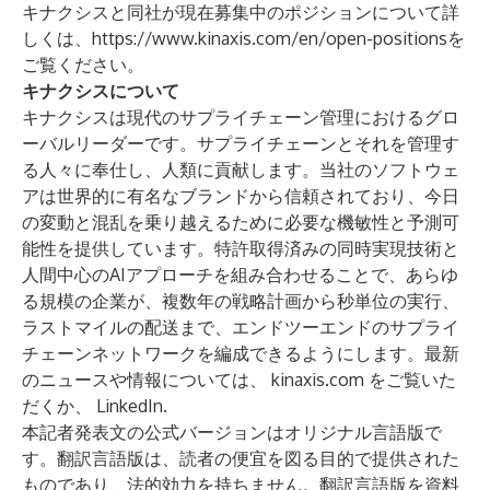
キナクシスと同社が現在募集中のポジションについて詳
しくは、
https://www.kinaxis.com/en/open-positions
を
ご覧ください。
キナクシスについて
キナクシスは現代のサプライチェーン管理におけるグロ
ーバルリーダーです。サプライチェーンとそれを管理す
る人々に奉仕し、人類に貢献します。当社のソフトウェ
アは世界的に有名なブランドから信頼されており、今日
の変動と混乱を乗り越えるために必要な機敏性と予測可
能性を提供しています。特許取得済みの同時実現技術と
人間中心のAIアプローチを組み合わせることで、あらゆ
る規模の企業が、複数年の戦略計画から秒単位の実行、
ラストマイルの配送まで、エンドツーエンドのサプライ
チェーンネットワークを編成できるようにします。最新
のニュースや情報については、
kinaxis.com
をご覧いた
だくか、
LinkedIn
.
本記者発表文の公式バージョンはオリジナル言語版で
す。翻訳言語版は、読者の便宜を図る目的で提供された
ものであり、法的効力を持ちません。翻訳言語版を資料