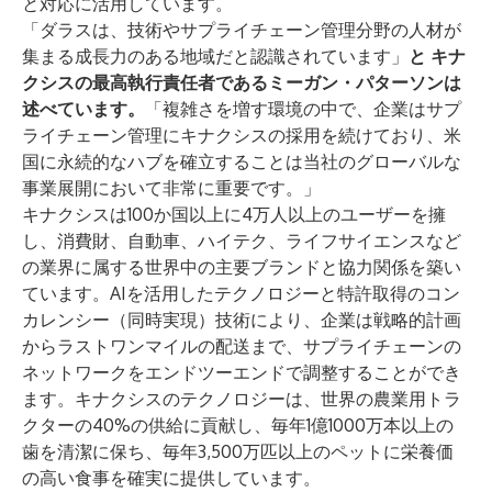
と対応に活用しています。
「ダラスは、技術やサプライチェーン管理分野の人材が
集まる成長力のある地域だと認識されています」
と
キナ
クシスの最高執行責任者であるミーガン・パターソンは
述べています。
「複雑さを増す環境の中で、企業はサプ
ライチェーン管理にキナクシスの採用を続けており、米
国に永続的なハブを確立することは当社のグローバルな
事業展開において非常に重要です。」
キナクシスは100か国以上に4万人以上のユーザーを擁
し、消費財、自動車、ハイテク、ライフサイエンスなど
の業界に属する世界中の主要ブランドと協力関係を築い
ています。AIを活用したテクノロジーと特許取得のコン
カレンシー（同時実現）技術により、企業は戦略的計画
からラストワンマイルの配送まで、サプライチェーンの
ネットワークをエンドツーエンドで調整することができ
ます。キナクシスのテクノロジーは、世界の農業用トラ
クターの40%の供給に貢献し、毎年1億1000万本以上の
歯を清潔に保ち、毎年3,500万匹以上のペットに栄養価
の高い食事を確実に提供しています。