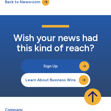
Back to Newsroom
ました。 南フランスに本社を置き、複数地域にまたがる広範な
グローバル展開と国際市場の顧客基盤を有するMANEは、イノベ
ーション、専門技術力、サステナビリティーへの強いコミットメ
ントで知られています。同社は、継続的な成長と世界規模で高ま
る業務の複雑性に対応するため、より連携性の高いエンド・ツ
ー・エンドの計画機能に投資しています。 市場の主要競合他社
との広範な比較・評価プロセスを経て、MANEは、複数地域にま
たがる複雑な計画環境において、迅速かつ透明性の高い形で、確
Wish your news had
信を持った計画策定を支援できる実証済みの能力を評価し、
Kinaxis Maestro™プラット...
this kind of reach?
Sign Up
Learn About Business Wire
Company