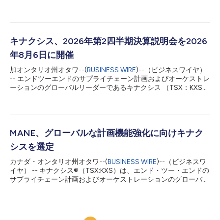
KXS）は、2026年7月27日付けでハーブ・イェーを最高財務責任
者兼最高戦略責任者に任命することを発表しました。 イェー
は、キナクシスの全世界の財務組織と企業戦略部門を統括し、財
務、会計、インベスターリレーションズ、企業戦略、企業開発の
すべてを指揮します。また、経営陣および取締役会と緊密に連携
キナクシス、2026年第2四半期決算説明会を2026
し、事業の規律ある遂行、長期的成長、株主価値の創造を支援し
年8月6日に開催
ます。 キナクシスのCEOであるラザット・ガウラヴは、「イェ
ーは、エンタープライズソフトウェア分野の最も重要な転換期に
加オンタリオ州オタワ--(
BUSINESS WIRE
)--（ビジネスワイヤ）
取締役会や経営陣に対し、長年にわたる支援を提供してきまし
-- エンドツーエンドのサプライチェーン計画およびオーケストレ
た。彼がキナクシスに加わることを大変嬉しく思います。彼は10
ーションのグローバルリーダーであるキナクシス （TSX：KXS）
年以上にわたり、キナクシスおよびサプライチェーンテクノロジ
は、2026年6月30日に終了した第2四半期の決算に関する説明会
ー業界全体と密に関わってきました。その深いインサイトに加
の開催を発表しました。説明会は、2026年8月6日（木）午前8
え、資本配分、財務、M&A、グローバルな成長に関する企業への
時30分（米国東部時間）より、最高経営責任者（CEO）である
顧問業務の経験は、キナクシスがイノ...
ラザット・ガウラフと財務企画・分析担当副社長であるピータ
ー・ヤラスカビッチが主催し、質疑応答の時間が設けられます。
MANE、グローバルな計画機能強化に向けキナク
第2四半期の決算情報は、2026年8月5日（水）の市場取引終了
シスを選定
後に発表されます。 説明会について 日付： 2026年8月6日
（木） 時刻： 午前8時30分（米国東部時間） ウェブキャスト：
カナダ・オンタリオ州オタワ--(
BUSINESS WIRE
)--（ビジネスワ
https://events.q4inc.com/attendee/854228135（3か月間録画
イヤ） -- キナクシス®（TSX:KXS）は、エンド・ツー・エンドの
を視聴可能） キナクシスについて キナクシスは、現代のサプラ
サプライチェーン計画およびオーケストレーションのグローバ
イチェーン・オーケストレーションのリーダーとして、複雑なグ
ル・リーダーです。キナクシスは、フレーバー・フレグランス業
ローバル・サプライチェーンを支え、それを管理する人々を支援
界で世界トップ5に入る主要企業の1つであるMANEが、より広範
しています。当社の強力なAI...
な全社変革の取り組みの一環としてグローバルな成長を加速させ
る中、計画機能を刷新するためにキナクシスを選定したと発表し