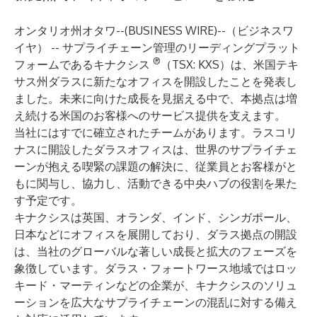
オンタリオ州オタワ--(
BUSINESS WIRE
)--
（ビジネスワ
イヤ） -- サプライチェーン管理のリーディングプラット
®
フォームである
キナクシス
（TSX: KXS）は、米国テキ
サス州ダラスに新たなオフィスを開設したことを発表し
ました。未来に向けた成長を見据える中で、本拠点は増
え続ける米国のお客様へのサービス提供を支えます。
当社にはすでに確立されたチームがあります。ラスコリ
ナスに開設したダラスオフィスは、世界のサプライチェ
ーンが抱える喫緊の課題の解決に、従業員とお客様がと
もに関与し、協力し、活動できる中央ハブの役割を果た
す予定です。
キナクシスは英国、オランダ、インド、シンガポール、
日本などにオフィスを展開しており、ダラス拠点の開設
は、当社のグローバルな著しい成長と拡大のフェーズを
象徴しています。ダラス・フォートワース地域ではロッ
キード・マーティンなどの企業が、キナクシスのソリュ
ーションを広大なサプライチェーンの混乱に対する備え