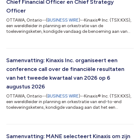
Chief Financial Officer en Chief Strategy
Officer
OTTAWA, Ontario--(
BUSINESS WIRE
)--Kinaxis® Inc. (TSX:KXS),
een wereldleider in planning en orkestratie van de
toeleveringsketen, kondigde vandaag de benoeming aan van
Herb Yeh tot Chief Financial Officer en Chief Strategy Officer,
met ingang van 27 juli 2026. In deze functie zal Yeh toezicht
houden op de globale activiteiten voor financiële organisatie en
bedrijfsstrategie bij Kinaxis, aan het hoofd van Finance,
Accounting, Investor Relations, Corporate Strategy, en
Samenvatting: Kinaxis Inc. organiseert een
Corporate Development. Hij z...
conference call over de financiële resultaten
van het tweede kwartaal van 2026 op 6
augustus 2026
OTTAWA, Ontario--(
BUSINESS WIRE
)--Kinaxis® Inc. (TSX:KXS),
een wereldleider in planning en orkestratie van end-to-end
toeleveringsketens, kondigde vandaag aan dat het een
conference call heeft ingepland om de financiële resultaten van
het bedrijf te bespreken voor het tweede kwartaal dat op 30
juni 2026 afliep. Deze call wordt gehouden op donderdag 6
augustus 2026, om 8.30 uur a.m. ET (Eastern Time) door Razat
Gaurav, CEO, en Peter Yaraskavitch, vicevoorzitter Financial
Samenvatting: MANE selecteert Kinaxis om zijn