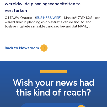
Planning & Analysis,...
wereldwijde planningscapaciteiten te
versterken
OTTAWA, Ontario--(
BUSINESS WIRE
)--Kinaxis® (TSX:KXS), een
wereldleider in planning en orkestratie van de end-to-end
toeleveringsketen, maakte vandaag bekend dat MANE,
wereldwijd een van de top vijf organisaties in de sector van
smaak- en geurstoffen, Kinaxis heeft geselecteerd om zijn
planningscapaciteiten te moderniseren nu het bedrijf zijn
wereldwijde groei versnelt in het kader van een ruimer initiatief
Back to Newsroom
voor transformatie binnen de hele onderneming. De hoofdzetel
van MANE is gevestigd in het...
Wish your news had
this kind of reach?