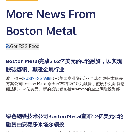
More News From
Boston Metal
Get RSS Feed
Boston Metal完成2.62亿美元的C轮融资，以实现
脱碳炼钢、颠覆金属行业
波士顿--(
BUSINESS WIRE
)--(美国商业资讯)-- 全球金属技术解决
方案公司Boston Metal今天宣布结束C系列融资，使该系列融资总
额达到2.62亿美元。新的投资者包括Aramco的企业风险投资部门
Aramco Ventures；全球投资管理公司M&G Investments；自然资
源投资公司Goehring & Rozencwajg；和投资管理公司Baillie
Gifford。现有投资者Breakthrough Energy Ventures也加入了这
一轮融资，而其他几家公司在C系列中进行了额外投资，其中包括
微软的Climate Innovation Fund、BHP Ventures和Prelude
绿色钢铁技术公司Boston Metal宣布1.2亿美元C轮
Ventures等。 在今年早些时候宣布的首次C系列融资势头的基础
融资由安赛乐米塔尔领投
上，Boston Metal将会加快对其高价值金属业务的部署，在全球范
围内发展其团队，并在商业上展示其用于脱碳炼钢的熔融氧化物电