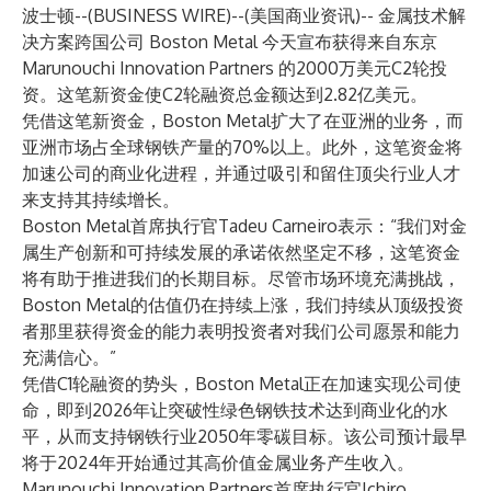
波士顿--(
BUSINESS WIRE
)--
(美国商业资讯)-- 金属技术解
决方案跨国公司
Boston Metal
今天宣布获得来自东京
Marunouchi Innovation Partners
的2000万美元C2轮投
资。这笔新资金使C2轮融资总金额达到2.82亿美元。
凭借这笔新资金，Boston Metal扩大了在亚洲的业务，而
亚洲市场占全球钢铁产量的70%以上。此外，这笔资金将
加速公司的商业化进程，并通过吸引和留住顶尖行业人才
来支持其持续增长。
Boston Metal首席执行官Tadeu Carneiro表示：“我们对金
属生产创新和可持续发展的承诺依然坚定不移，这笔资金
将有助于推进我们的长期目标。尽管市场环境充满挑战，
Boston Metal的估值仍在持续上涨，我们持续从顶级投资
者那里获得资金的能力表明投资者对我们公司愿景和能力
充满信心。”
凭借C1轮融资的势头，Boston Metal正在加速实现公司使
命，即到2026年让突破性绿色钢铁技术达到商业化的水
平，从而支持钢铁行业2050年零碳目标。该公司预计最早
将于2024年开始通过其高价值金属业务产生收入。
Marunouchi Innovation Partners首席执行官Ichiro