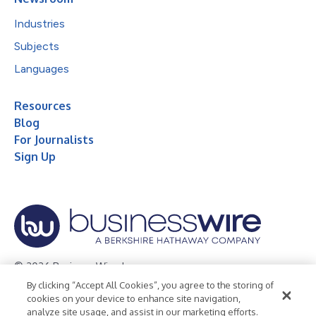
Industries
Subjects
Languages
Resources
Blog
For Journalists
Sign Up
© 2026 Business Wire, Inc.
By clicking “Accept All Cookies”, you agree to the storing of
Privacy Policy
Cookie Policy
Accessibility Statement
cookies on your device to enhance site navigation,
analyze site usage, and assist in our marketing efforts.
Terms of Use
Legal