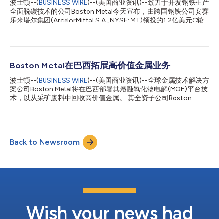
波士顿--(
BUSINESS WIRE
)--(美国商业资讯)--致力于开发钢铁生产
解（MOE）平台。ArcelorMittal S.A、微软的Climate Innovation
全面脱碳技术的公司Boston Metal今天宣布，由跨国钢铁公司安赛
Fund、SiteGround Capital和世界银行私...
乐米塔尔集团(ArcelorMittal S.A., NYSE: MT)领投的1.2亿美元C轮
融资首次关闭。除现有投资者外，微软的气候创新基金(Climate
Innovation Fund)和SiteGround Capital也作为新投资者加入了本
轮融资。 安赛乐米塔尔通过旗下XCarb®创新基金进行了领投。安
赛乐米塔尔首席执行官Aditya Mittal评论道：“我们对Boston
Metal的投资，是在投资一支在相对较短的时间内就取得卓越进展
Boston Metal在巴西拓展高价值金属业务
的团队，他们所开发的技术令人振奋，具有彻底改变钢铁行业的潜
波士顿--(
BUSINESS WIRE
)--(美国商业资讯)--全球金属技术解决方
力。在我们与他们的广泛讨论中，他们为钢铁业脱碳做出贡献的热
案公司Boston Metal将在巴西部署其熔融氧化物电解(MOE)平台技
情和愿景给我们留下了深刻的印象。他们是XCarb®创新基金投资
术，以从采矿废料中回收高价值金属。 其全资子公司Boston
组合中令人欣喜和振奋的新成员。” Boston Metal已获专利的熔融
Metal do Brasil已于8月开业，同时位于米纳斯吉拉斯州圣若昂德
氧化物电解(MOE)工艺正在进行商业化，可生产绿色钢铁和锡和铌
尔雷(São João del Rei)附近Coronel Xavier Chaves市的设施正在
等高价值金属。C轮融资将扩大该公司在波士顿外试点工厂的绿色
建设中。 Boston Metal的MOE专利技术利用电力从目前被视作废
钢铁生产，并将支持其开...
料的复杂、低浓度材料中选择性地提取高价值金属，能够帮助矿业
Back to Newsroom
公司利用这种金属天然副产品生产来创造新的收入来源，从而减少
矿渣方面的财务和环境责任。 Mineração Taboca S.A.是巴西一家
大型精炼锡和其他工业矿物（包括铌和钽）生产商，该公司已签署
了一份谅解备忘录(MOU)，通过合作来探索如何使用Boston Metal
的MOE技术提高金属生产的效率，同时为采矿业展示一种可持续
的、有利可图的解决方案。针对这份谅解备忘录的工艺开发工作将
在Boston Metal do Brasil进行。 Boston Metal do Bra...
Wish your news had