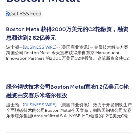
Get RSS Feed
Boston Metal获得2000万美元的C2轮融资，融资
总额达到2.82亿美元
波士顿--(
BUSINESS WIRE
)--(美国商业资讯)-- 金属技术解决方案
跨国公司 Boston Metal 今天宣布获得来自东京 Marunouchi
Innovation Partners 的2000万美元C2轮投资。这笔新资金使C2
轮融资总金额达到2.82亿美元。 凭借这笔新资金，Boston Metal
扩大了在亚洲的业务，而亚洲市场占全球钢铁产量的70%以上。
此外，这笔资金将加速公司的商业化进程，并通过吸引和留住顶尖
行业人才来支持其持续增长。 Boston Metal首席执行官Tadeu
Carneiro表示：“我们对金属生产创新和可持续发展的承诺依然坚
绿色钢铁技术公司Boston Metal宣布1.2亿美元C轮
定不移，这笔资金将有助于推进我们的长期目标。尽管市场环境充
融资由安赛乐米塔尔领投
满挑战，Boston Metal的估值仍在持续上涨，我们持续从顶级投资
者那里获得资金的能力表明投资者对我们公司愿景和能力充满信
波士顿--(
BUSINESS WIRE
)--(美国商业资讯)--致力于开发钢铁生产
心。” 凭借C1轮融资的势头，Boston Metal正在加速实现公司使
全面脱碳技术的公司Boston Metal今天宣布，由跨国钢铁公司安赛
命，即到2026年让突破性绿色钢铁技术达到商业化的水平，从而
乐米塔尔集团(ArcelorMittal S.A., NYSE: MT)领投的1.2亿美元C轮
支持钢铁行业2050年零碳目标。该公司预计最早将于2024年开始
融资首次关闭。除现有投资者外，微软的气候创新基金(Climate
通过其高价值金属业务产生收入。 Maruno...
Innovation Fund)和SiteGround Capital也作为新投资者加入了本
轮融资。 安赛乐米塔尔通过旗下XCarb®创新基金进行了领投。安