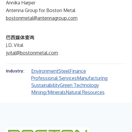
Annika Harper
Antenna Group for Boston Metal
bostonmetal@antennagroup.com
巴西媒体查询
J.D. Vital
jvital@bostonmetal.com
Environment
Steel
Finance
Industry:
Professional Services
Manufacturing
Sustainability
Green Technology
Mining/Minerals
Natural Resources