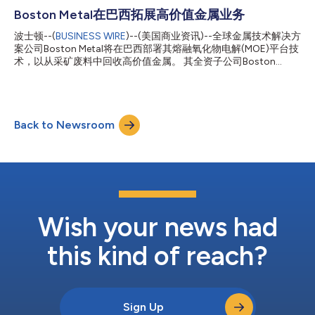
赛乐米塔尔首席执行官Aditya Mittal评论道：“我们对Boston
Metal的投资，是在投资一支在相对较短的时间内就取得卓越进展
Boston Metal在巴西拓展高价值金属业务
的团队，他们所开发的技术令人振奋，具有彻底改变钢铁行业的潜
波士顿--(
BUSINESS WIRE
)--(美国商业资讯)--全球金属技术解决方
力。在我们与他们的广泛讨论中，他们为钢铁业脱碳做出贡献的热
案公司Boston Metal将在巴西部署其熔融氧化物电解(MOE)平台技
情和愿景给我们留下了深刻的印象。他们是XCarb®创新基金投资
术，以从采矿废料中回收高价值金属。 其全资子公司Boston
组合中令人欣喜和振奋的新成员。” Boston Metal已获专利的熔融
Metal do Brasil已于8月开业，同时位于米纳斯吉拉斯州圣若昂德
氧化物电解(MOE)工艺正在进行商业化，可生产绿色钢铁和锡和铌
尔雷(São João del Rei)附近Coronel Xavier Chaves市的设施正在
等高价值金属。C轮融资将扩大该公司在波士顿外试点工厂的绿色
建设中。 Boston Metal的MOE专利技术利用电力从目前被视作废
钢铁生产，并将支持其开...
料的复杂、低浓度材料中选择性地提取高价值金属，能够帮助矿业
Back to Newsroom
公司利用这种金属天然副产品生产来创造新的收入来源，从而减少
矿渣方面的财务和环境责任。 Mineração Taboca S.A.是巴西一家
大型精炼锡和其他工业矿物（包括铌和钽）生产商，该公司已签署
了一份谅解备忘录(MOU)，通过合作来探索如何使用Boston Metal
的MOE技术提高金属生产的效率，同时为采矿业展示一种可持续
的、有利可图的解决方案。针对这份谅解备忘录的工艺开发工作将
在Boston Metal do Brasil进行。 Boston Metal do Bra...
Wish your news had
this kind of reach?
Sign Up