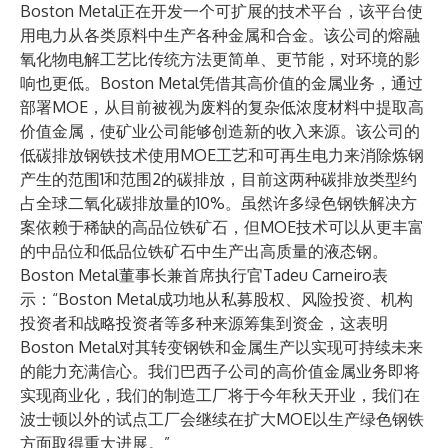
Boston Metal正在开发一个可扩展的技术平台，该平台使
用电力从各类原料中生产各种金属和合金。该公司的熔融
氧化物电解工艺比传统方法更简单、更节能，对环境的影
响也更低。Boston Metal凭借其高价值的金属业务，通过
部署MOE，从目前被视为废料的复杂低浓度材料中提取高
价值金属，使矿业公司能够创造新的收入来源。该公司的
低碳排放钢铁技术使用MOE工艺和可再生电力来消除炼钢
产生的范围1和范围2的碳排放，目前这两种碳排放类型约
占全球二氧化碳排放量的10%。虽然许多绿色钢铁解决方
案依赖于稀缺的高品位铁矿石，但MOE技术可以从更丰富
的中品位和低品位铁矿石中生产出高质量的液态钢。
Boston Metal董事长兼首席执行官Tadeu Carneiro表
示：“Boston Metal成功地从私募股权、风险投资、机构
投资者和战略投资者等多种来源筹集到资金，这表明
Boston Metal对其转变钢铁和金属生产以实现可持续未来
的能力充满信心。我们巴西子公司的高价值金属业务即将
实现商业化，我们的制造工厂将于今年秋天开业，我们在
波士顿以外的试点工厂会继续在扩大MOE以生产绿色钢铁
方面取得重大进展。”