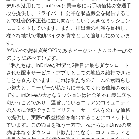
デルを活用して、inDriveは乗車客にお手頃価格の交通手
段を提供し、ドライバーに公平な収益機会を提供するこ
とで社会的不正義に立ち向かうという大きなミッション
にコミットしています。また、排出量の削減を目指し、
様々な地域で電動バイクを貨物として追加し始めていま
す。
inDriveの創業者兼CEOであるアーセン・トムスキーは次
のように述べています。
「私たちは、inDriveが世界で2番目に最もダウンロード
された配車サービス・アプリとしての地位を維持できた
ことを喜んでいます。これは私たちのチームの素晴らし
い努力と、ユーザーが私たちに寄せてくれる信頼の表れ
です。inDriveの大きなミッションは社会的不正義に立ち
向かうことであり、運営しているエリアのコミュニティ
の人々に信頼できるモビリティ・サービスを公正な価格
で提供し、実際の収益機会を創出することにコミットし
ています。この節目を祝う一方で、私たちはinDriveの成
功は単なるダウンロード数だけでなく、コミュニティと