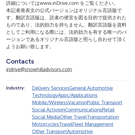
詳細については
www.inDrive.com
をご覧ください。
本記者発表文の公式バージョンはオリジナル言語版で
す。翻訳言語版は、読者の便宜を図る目的で提供された
ものであり、法的効力を持ちません。翻訳言語版を資料
としてご利用になる際には、法的効力を有する唯一のバ
ージョンであるオリジナル言語版と照らし合わせて頂く
ようお願い致します。
Contacts
indrive@snowhilladvisors.com
Delivery Services
General Automotive
Industry:
Technology
Apps/Applications
Mobile/Wireless
Vacation
Public Transport
Social Activism
Communications
Retail
Social Media
Other Travel
Transportation
Motorcycles
Travel
Fleet Management
Other Transport
Automotive