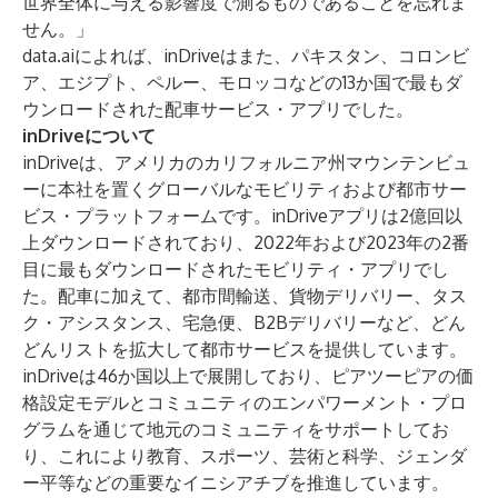
世界全体に与える影響度で測るものであることを忘れま
せん。」
data.aiによれば、inDriveはまた、パキスタン、コロンビ
ア、エジプト、ペルー、モロッコなどの13か国で最もダ
ウンロードされた配車サービス・アプリでした。
inDriveについて
inDriveは、アメリカのカリフォルニア州マウンテンビュ
ーに本社を置くグローバルなモビリティおよび都市サー
ビス・プラットフォームです。inDriveアプリは2億回以
上ダウンロードされており、2022年および2023年の2番
目に最もダウンロードされたモビリティ・アプリでし
た。配車に加えて、都市間輸送、貨物デリバリー、タス
ク・アシスタンス、宅急便、B2Bデリバリーなど、どん
どんリストを拡大して都市サービスを提供しています。
inDriveは46か国以上で展開しており、ピアツーピアの価
格設定モデルとコミュニティのエンパワーメント・プロ
グラムを通じて地元のコミュニティをサポートしてお
り、これにより教育、スポーツ、芸術と科学、ジェンダ
ー平等などの重要なイニシアチブを推進しています。