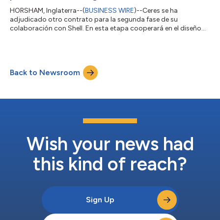
HORSHAM, Inglaterra--(
BUSINESS WIRE
)--Ceres se ha
adjudicado otro contrato para la segunda fase de su
colaboración con Shell. En esta etapa cooperará en el diseño
de un módulo electrolizador de óxido sólido (“SOEC”),
destinado a aplicaciones industriales a gran escala, como los
combustibles sintéticos, el amoníaco y el acero verde. Ceres
trabaja con Shell desde 2022, lo que ha llevado a la
Back to Newsroom
implantación de un sistema SOEC de 1 MW en las instalaciones
de I+D de Shell en Bangalore (India). Sobre l...
Wish your news had
this kind of reach?
Sign Up