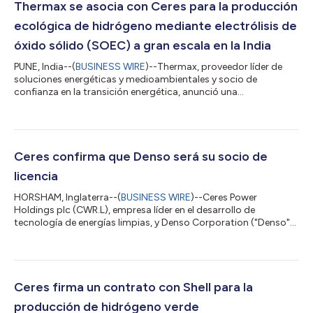
Thermax se asocia con Ceres para la producción
ecológica de hidrógeno mediante electrólisis de
óxido sólido (SOEC) a gran escala en la India
PUNE, India--(
BUSINESS WIRE
)--Thermax, proveedor líder de
soluciones energéticas y medioambientales y socio de
confianza en la transición energética, anunció una
colaboración estratégica con Ceres Power Holdings plc
(CWR.L), empresa líder en el desarrollo de tecnología de energía
limpia. Las dos empresas firmaron un acuerdo de licencia
global no exclusivo para que Thermax fabrique, venda y brinde
servicios de mantenimiento de módulos de matriz apilada
Ceres confirma que Denso será su socio de
(SAM) basados en la avanzada tecnología de...
licencia
HORSHAM, Inglaterra--(
BUSINESS WIRE
)--Ceres Power
Holdings plc (CWR.L), empresa líder en el desarrollo de
tecnología de energías limpias, y Denso Corporation ("Denso"),
fabricante mundial de equipos originales, ofrecen hoy más
información sobre un acuerdo de licencia a largo plazo para la
fabricación de celdas electrolíticas de óxido sólido patentadas
por Ceres y destinadas a aplicaciones de hidrógeno. De este
modo, se proporcionan detalles adicionales al anuncio previo
Ceres firma un contrato con Shell para la
realizado el 22 de julio...
producción de hidrógeno verde