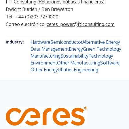
FTI Consulting (Relaciones públicas financieras)
Dwight Burden / Ben Brewerton
Tel.: +44 (0)203 727 1000
Correo electrónico:
ceres_power@fticonsulting.com
Hardware
Semiconductor
Alternative Energy
Industry:
Data Management
Energy
Green Technology
Manufacturing
Sustainability
Technology
Environment
Other Manufacturing
Software
Other Energy
Utilities
Engineering