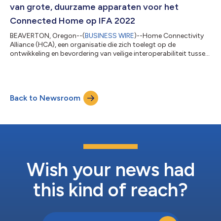
van grote, duurzame apparaten voor het
Connected Home op IFA 2022
BEAVERTON, Oregon--(
BUSINESS WIRE
)--Home Connectivity
Alliance (HCA), een organisatie die zich toelegt op de
ontwikkeling en bevordering van veilige interoperabiliteit tussen
apparaten met een lange levensduur, HVAC-systemen en tv's
binnen het ecosysteem van het verbonden huis, toont haar
eerste C2C (cloud-to-cloud) connectiviteitsdemonstratie op
IFA 2022 in Berlijn, Duitsland op 2-5 september. De demo van
Back to Newsroom
meerdere HCA-lidbedrijven maakt gebruik van C2C-
connectiviteit, waardoor meerdere merken...
Wish your news had
this kind of reach?