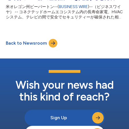
米オレゴン州ビーバートン--(
BUSINESS WIRE
)--（ビジネスワイ
ヤ） -- コネクテッドホームエコシステム内の長寿命家電、HVAC
システム、テレビの間で安全でセキュリティーが確保された相互
運用性の確保と普及に専心する団体であるホーム・コネクティビ
ティー・アライアンス（HCA）は、9月2～5日にドイツのベルリ
ンで開かれるIFA 2022で、初のC2C（クラウド間）接続のデモを
実施する予定です。多数のHCA会員企業によるデモでは、C2C接
Back to Newsroom
続を活用し、多数のブランドのアプリで多数のブランドの家電、
HVACシステム、テレビを制御できるようにします。 スタートア
ップのスピードで動く世界のメーカー HCAは、2022年1月の設立
から9カ月で、最初のC2Cデモを行い、この相互運用性の節目と
なる成果を達成しました。 サムスン電子のホーム・コネクティ
ビティー・アライアンス担当プレジデント兼ホームIoT事業企
画・パートナーシップ担当グローバルヘッドであるYoon Ho
Choi氏は、次のように述べています。「HCAが発足から1年未満
Wish your news had
でC2C接続を達成したことを発表できることをうれしく思いま
す...
this kind of reach?
Sign Up