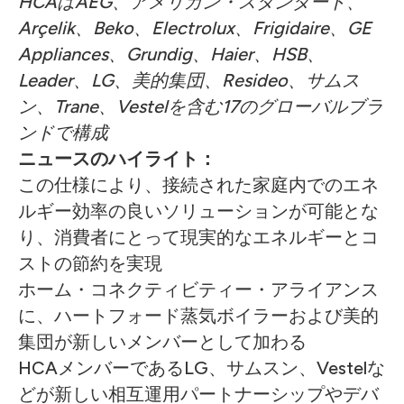
HCAはAEG、アメリカン・スタンダード、
Arçelik、Beko、Electrolux、Frigidaire、GE
Appliances、Grundig、Haier、HSB、
Leader、LG、美的集団、Resideo、サムス
ン、Trane、Vestelを含む17のグローバルブラ
ンドで構成
ニュースのハイライト：
この仕様により、接続された家庭内でのエネ
ルギー効率の良いソリューションが可能とな
り、消費者にとって現実的なエネルギーとコ
ストの節約を実現
ホーム・コネクティビティー・アライアンス
に、ハートフォード蒸気ボイラーおよび美的
集団が新しいメンバーとして加わる
HCAメンバーであるLG、サムスン、Vestelな
どが新しい相互運用パートナーシップやデバ