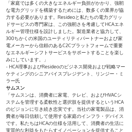
「家庭では多くの大きなエネルギー負担がかかり、強靭
な電力グリッドを構築するためには、数多くの業界が協
力する必要があります。Resideoと私たちの電力グリッ
ドサービスの専門家は、この強靭さを考慮してHCAエネ
ルギー管理仕様を設計しました。製造業者と協力して、
300ちかくの米国のユーティリティパートナーおよび家
電メーカーから信頼のあるC2Cプラットフォームで重要
なエネルギーシフトサービスをサポートすることを楽し
みにしています。」
- HCA理事およびResideoのビジネス開発および戦略マー
ケティングのシニアバイスプレジデント、リンジー・ミ
ラー氏
サムスン
「サムスンは、消費者に家電、テレビ、およびHVACシ
ステムを管理する柔軟性と選択肢を提供するというHCA
のビジョンに引き続き忠実です。当社の家電製品は、消
費者が毎日信頼して使用する家庭のインフラ・デバイス
です。私たちはHCAの仕様を活用して、消費者の生活に
実質的な利益をもたらすイノベーションを提供すること