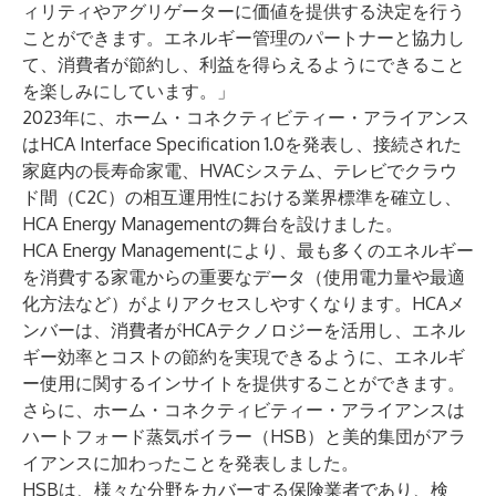
ィリティやアグリゲーターに価値を提供する決定を行う
ことができます。エネルギー管理のパートナーと協力し
て、消費者が節約し、利益を得らえるようにできること
を楽しみにしています。」
2023年に、ホーム・コネクティビティー・アライアンス
は
HCA Interface Specification 1.0を発表
し、接続された
家庭内の長寿命家電、HVACシステム、テレビでクラウ
ド間（C2C）の相互運用性における業界標準を確立し、
HCA Energy Managementの舞台を設けました。
HCA Energy Managementにより、最も多くのエネルギー
を消費する家電からの重要なデータ（使用電力量や最適
化方法など）がよりアクセスしやすくなります。HCAメ
ンバーは、消費者がHCAテクノロジーを活用し、エネル
ギー効率とコストの節約を実現できるように、エネルギ
ー使用に関するインサイトを提供することができます。
さらに、ホーム・コネクティビティー・アライアンスは
ハートフォード蒸気ボイラー（HSB）と美的集団がアラ
イアンスに加わったことを発表しました。
HSBは、様々な分野をカバーする保険業者であり、検