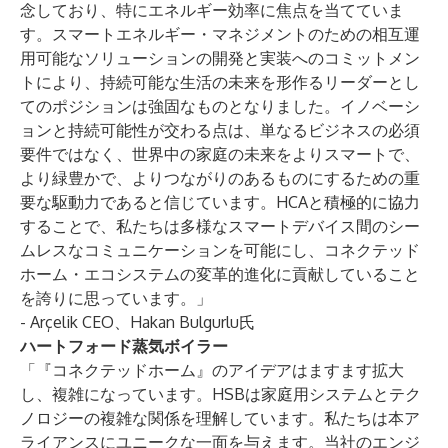
念しており、特にエネルギー効率に焦点を当てていま
す。スマートエネルギー・マネジメントのための相互運
用可能なソリューションの開発と実装へのコミットメン
トにより、持続可能な生活の未来を形作るリーダーとし
てのポジションは強固なものとなりました。イノベーシ
ョンと持続可能性が交わる点は、単なるビジネスの必須
要件ではなく、世界中の家庭の未来をよりスマートで、
より緑豊かで、よりつながりのあるものにするための重
要な駆動力であると信じています。HCAと積極的に協力
することで、私たちは多様なスマートデバイス間のシー
ムレスなコミュニケーションを可能にし、コネクテッド
ホーム・エコシステムの変革的進化に貢献していること
を誇りに思っています。」
- Arçelik CEO、Hakan Bulgurlu氏
ハートフォード蒸気ボイラー
「『コネクテッドホーム』のアイデアはますます拡大
し、複雑になっています。HSBは家庭用システムとテク
ノロジーの複雑な関係を理解しています。私たちは本ア
ライアンスにユニークな一面を与えます。当社のエンジ