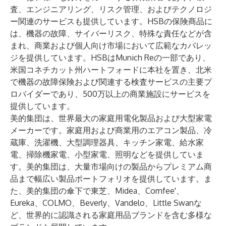
査、エンジニアリング、リスク管理、およびテクノロジ
ー関連のサービスも提供しています。HSBの保険商品に
は、機器の故障、サイバーリスク、特殊な責任などが含
まれ、商業および個人向け市場において広範なカバレッ
ジを提供しています。HSBはMunich Reの一部であり、
米国コネチカット州ハートフォードに本社を置き、北米
で機器の故障保険および関連する検査サービスの主要プ
ロバイダーであり、500万以上の商業施設にサービスを
提供しています。
美的集団は、世界最大の家庭用電化製品および大型家電
メーカーです。家庭用および商業用のエアコン製品、冷
蔵庫、洗濯機、大型調理器具、キッチン家電、給水家
電、掃除機家電、小型家電、照明などを提供していま
す。美的集団は、大量市場向けの製品からプレミアム商
品まで幅広い製品ポートフォリオを提供しています。ま
た、美的集団の傘下で東芝、Midea、Comfee'、
Eureka、COLMO、Beverly、Vandelo、Little Swanな
ど、世界的に認識される家庭用品ブランドを含む多様な