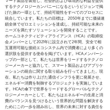
マート製品を製造し、社会的および環境的な利益を提供
するテクノロジーカンパニーになるというビジョンで掲
げた旅の一環として、持続可能性をすべてのプロセスに
統合しています。私たちの目標は、2050年までに価値連
鎖全体でゼロエミッションを達成し、持続可能な未来の
ニーズを満たすソリューションを開発することです。
ホームコネクティビティアライアンス（HCA）の取締役
会メンバーとして2021年に設立されて2年間、安全で相
互運用可能な接続エコシステム内で消費者により多くの
選択肢を提供する使命を掲げています。HCAメンバーシ
ップの一部として、私たちは世界をリードするテクノロ
ジーメーカーと協力して、スマート製品およびアプリケ
ーションの統合に関する取り組みを行ってきました。現
在、私たちは作り上げた通信インフラを更に発展させ、
エネルギー消費を制御するプロジェクトを実施していま
す。HCAの傘下で世界をリードするグローバルなテクノ
ロジーメーカーとして、私たちはエネルギーの生産と消
費のバランスを見つけるという世界的な問題を解決する
ためにこの一歩を踏み出し、世界の未来に対する責任を