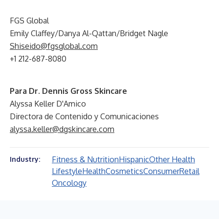
FGS Global
Emily Claffey/Danya Al-Qattan/Bridget Nagle
Shiseido@fgsglobal.com
+1 212-687-8080
Para Dr. Dennis Gross Skincare
Alyssa Keller D'Amico
Directora de Contenido y Comunicaciones
alyssa.keller@dgskincare.com
Fitness & Nutrition
Hispanic
Other Health
Industry:
Lifestyle
Health
Cosmetics
Consumer
Retail
Oncology