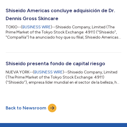
Shiseido Americas concluye adquisición de Dr.
Dennis Gross Skincare
TOKIO--(
BUSINESS WIRE
)--Shiseido Company, Limited (The
Prime Market of the Tokyo Stock Exchange: 4911) ("Shiseido",
"Compañía") ha anunciado hoy que su filial, Shiseido Americas
Corporation ("Shiseido Americas"), acaba de concretar la
adquisición de DDG Skincare Holdings LLC, propietaria de la
marca Dr. Dennis Gross Skincare. La operación, que fuera
anunciada con anterioridad, es consonante con el marco
estratégico de belleza de la piel de Shiseido y mejora su
Shiseido presenta fondo de capital riesgo
diversificación geográfica y creci...
NUEVA YORK--(
BUSINESS WIRE
)--Shiseido Company, Limited
(The Prime Market of the Tokyo Stock Exchange: 4911)
(“Shiseido”), empresa líder mundial en el sector de la belleza, ha
anunciado hoy el lanzamiento de Shiseido Long Term
Investments for the Future (LIFT) Ventures, una flamante
sociedad de responsabilidad limitada, que será un vehículo
para invertir en empresas innovadoras en fase inicial dentro del
Back to Newsroom
sector de la belleza y el bienestar. LIFT Ventures se dedica a
invertir en tecnologías noved...