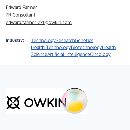
Edward Farmer
PR Consultant
edward.farmer-ext@owkin.com
Technology
Research
Genetics
Industry:
Health Technology
Biotechnology
Health
Science
Artificial Intelligence
Oncology