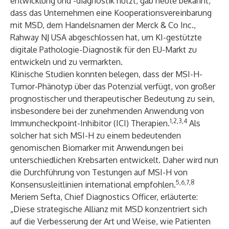
entwicklung und -diagnostik nutzt, gab heute bekannt,
dass das Unternehmen eine Kooperationsvereinbarung
mit MSD, dem Handelsnamen der Merck & Co Inc.,
Rahway NJ USA abgeschlossen hat, um KI-gestützte
digitale Pathologie-Diagnostik für den EU-Markt zu
entwickeln und zu vermarkten.
Klinische Studien konnten belegen, dass der MSI-H-
Tumor-Phänotyp über das Potenzial verfügt, von großer
prognostischer und therapeutischer Bedeutung zu sein,
insbesondere bei der zunehmenden Anwendung von
1,2,3,4
Immuncheckpoint-Inhibitor (ICI) Therapien.
Als
solcher hat sich MSI-H zu einem bedeutenden
genomischen Biomarker mit Anwendungen bei
unterschiedlichen Krebsarten entwickelt. Daher wird nun
die Durchführung von Testungen auf MSI-H von
5,6,7,8
Konsensusleitlinien international empfohlen.
Meriem Sefta, Chief Diagnostics Officer, erläuterte:
„Diese strategische Allianz mit MSD konzentriert sich
auf die Verbesserung der Art und Weise, wie Patienten