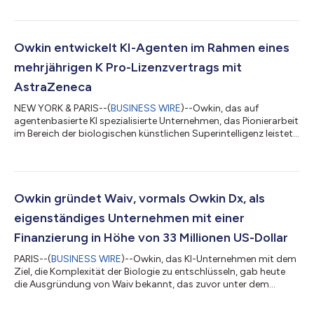
ist, gab heute eine auf mehrere Jahre angelegte
Zusammenarbeit mit Sanofi bekannt. Im Rahmen dieser
Kooperation sollen gemeinsam Biopharmawirkstoffe der
nächsten Generation entwickelt werden, unterstützt durch eine
Owkin entwickelt KI-Agenten im Rahmen eines
fünfjährige Lizenz für K Pro, den KI-Wissenschaftler von Owk...
mehrjährigen K Pro-Lizenzvertrags mit
AstraZeneca
NEW YORK & PARIS--(
BUSINESS WIRE
)--Owkin, das auf
agentenbasierte KI spezialisierte Unternehmen, das Pionierarbeit
im Bereich der biologischen künstlichen Superintelligenz leistet,
um die Wirkstoffforschung und -entwicklung zu revolutionieren,
gab heute eine Vereinbarung mit AstraZeneca bekannt, im
Rahmen der dreijährigen Lizenzierung von K Pro – Owkins KI-
Wissenschaftler für biopharmazeutische Entscheidungsfindung
– Biopharma-Agenten zu entwickeln. K Pro bringt multimodale
Owkin gründet Waiv, vormals Owkin Dx, als
Daten und spezialisi...
eigenständiges Unternehmen mit einer
Finanzierung in Höhe von 33 Millionen US-Dollar
PARIS--(
BUSINESS WIRE
)--Owkin, das KI-Unternehmen mit dem
Ziel, die Komplexität der Biologie zu entschlüsseln, gab heute
die Ausgründung von Waiv bekannt, das zuvor unter dem
Namen Owkin Dx firmierte. Dieser Schritt folgt auf erhebliches
Investoreninteresse und versetzt Waiv in die Lage, KI-gestützte