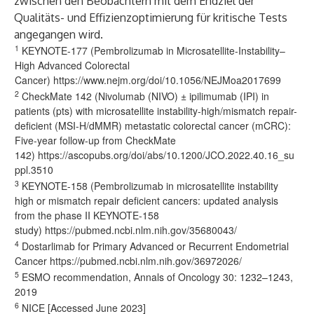
zwischen den Beobachtern mit dem Endziel der
Qualitäts- und Effizienzoptimierung für kritische Tests
angegangen wird.
1
KEYNOTE-177 (Pembrolizumab in Microsatellite-Instability–
High Advanced Colorectal
Cancer)
https://www.nejm.org/doi/10.1056/NEJMoa2017699
2
CheckMate 142 (Nivolumab (NIVO) ± ipilimumab (IPI) in
patients (pts) with microsatellite instability-high/mismatch repair-
deficient (MSI-H/dMMR) metastatic colorectal cancer (mCRC):
Five-year follow-up from CheckMate
142)
https://ascopubs.org/doi/abs/10.1200/JCO.2022.40.16_su
ppl.3510
3
KEYNOTE-158 (Pembrolizumab in microsatellite instability
high or mismatch repair deficient cancers: updated analysis
from the phase II KEYNOTE-158
study)
https://pubmed.ncbi.nlm.nih.gov/35680043/
4
Dostarlimab for Primary Advanced or Recurrent Endometrial
Cancer
https://pubmed.ncbi.nlm.nih.gov/36972026/
5
ESMO recommendation
, Annals of Oncology 30: 1232–1243,
2019
6
NICE
[Accessed June 2023]