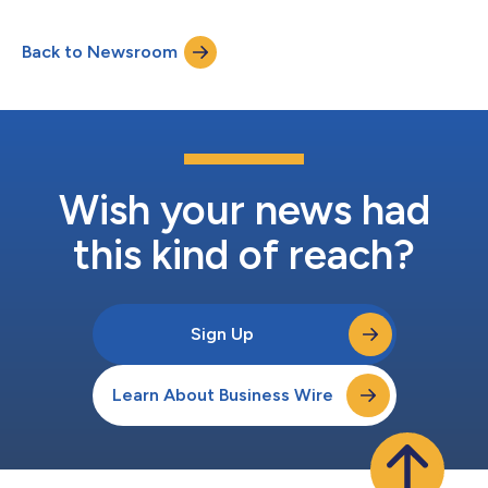
Präzisionstests zur besseren Identifizierung von Patienten in der
klinischen Praxis sowie in klinischen Studien bereitzustellen und
Back to Newsroom
damit die Patientenversorgung zu verbessern. Dies folgt auf den
e...
Wish your news had
this kind of reach?
Sign Up
Learn About Business Wire