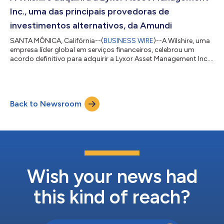
parceria, que foi efetuada pela...
Inc., uma das principais provedoras de
investimentos alternativos, da Amundi
SANTA MÔNICA, Califórnia--(
BUSINESS WIRE
)--A Wilshire, uma
empresa líder global em serviços financeiros, celebrou um
acordo definitivo para adquirir a Lyxor Asset Management Inc.
(“Lyxor U.S.”), uma consultora de investimentos sediada nos
EUA com US$ 20,8 bilhões em ativos sob gestão1, da Amundi, a
maior gestora de ativos da Europa. Por meio desta transação,
a Wilshire se tornará uma provedora líder de contas
Back to Newsroom
gerenciadas de fundos de hedge e aprimorará sua oferta de
investimentos alternativos....
Wish your news had
this kind of reach?