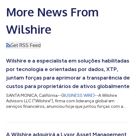
More News From
Wilshire
Get RSS Feed
Wilshire e a especialista em soluções habilitadas
por tecnologia e orientadas por dados, XTP,
juntam forças para aprimorar a transparência de
custos para proprietários de ativos globalmente
SANTA MONICA, Califórnia--(
BUSINESS WIRE
)--A Wilshire
Advisors LLC ("Wilshire"), firma com liderança global em
serviços financeiros, anunciou hoje que juntou forças com a
XTP Implementation Services ("XTP"), especialista em soluções
habilitadas por tecnologia e orientadas por dados, focada em
melhorar a transparência, reduzir risco, aprimorar a
governança de investimentos e aumentar os retornos líquidos
para investidores institucionais globalmente. Através dessa
A Wilshire adquirirá a Lyxor Asset Management