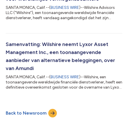
SANTA MONICA, Calif.--(
BUSINESS WIRE
)--Wilshire Advisors
LLC ("Wilshire"), een toonaangevende wereldwijde financiële
dienstverlener, heeft vandaag aangekondigd dat het zijn
krachten heeft gebundeld met XTP Implementation Services
("XTP"), een technologie- en datagestuurde specialist die zich
richt op het verbetern van de transparantie, het verminderen
van risico's, het verbeteren van beleggingsgovernance en het
verhogen van nettorendementen voor institutionele beleggers
Samenvatting: Wilshire neemt Lyxor Asset
wereldwijd. Bij deze sam...
Management Inc., een toonaangevende
aanbieder van alternatieve beleggingen, over
van Amundi
SANTA MONICA, Calif.--(
BUSINESS WIRE
)--Wilshire, een
toonaangevende wereldwijde financiële dienstverlener, heeft een
definitieve overeenkomst gesloten voor de overname van Lyxor
Asset Management Inc. ("Lyxor U.S."), een Amerikaanse
beleggingsadviseur met $ 20,8 miljard aan vermogen onder
beheer 1, van Amundi, de grootste Europese
vermogensbeheerder. Met deze transactie wordt Wilshire een
Back to Newsroom
toonaangevende aanbieder van door hedgefondsen beheerde
accounts en versterkt het zijn aanbod van alternatie...