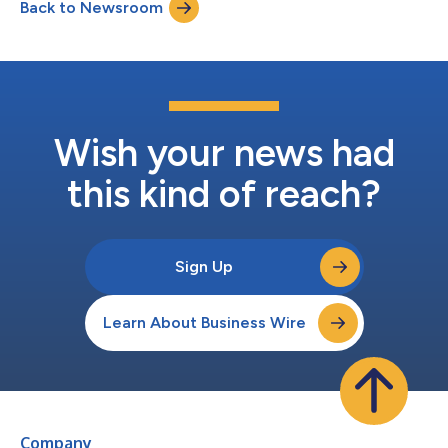
Back to Newsroom
OneSubsea fornirà sistemi di produzione sottomarini completi
per 13 pozzi, rafforzando il proprio ru...
Wish your news had
this kind of reach?
Sign Up
Learn About Business Wire
Company