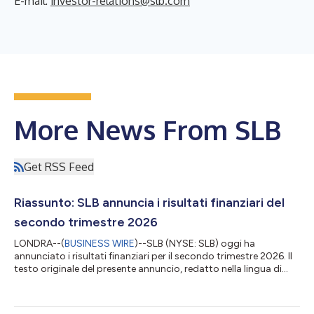
E-mail:
investor-relations@slb.com
More News From SLB
Get RSS Feed
Riassunto: SLB annuncia i risultati finanziari del
secondo trimestre 2026
LONDRA--(
BUSINESS WIRE
)--SLB (NYSE: SLB) oggi ha
annunciato i risultati finanziari per il secondo trimestre 2026. Il
testo originale del presente annuncio, redatto nella lingua di
partenza, è la versione ufficiale che fa fede. Le traduzioni sono
offerte unicamente per comodità del lettore e devono rinviare al
testo in lingua originale, che è l'unico giuridicamente valido....