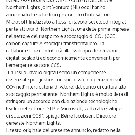
LONDRA--(
BUSINESS WIRE
)--
SLB (NYSE: SLB) e
Northern Lights Joint Venture (NL) oggi hanno
annunciato la sigla di un protocollo d’intesa con
Microsoft finalizzato a flussi di lavoro sul cloud integrati
per le attività di Northern Lights, una delle prime imprese
nel settore del trasporto e stoccaggio di CO
(CCS,
2
carbon capture & storage) transfrontaliero. La
collaborazione contribuirà allo sviluppo di soluzioni
digitali scalabili ed economicamente convenienti per
l’emergente settore CCS.
“I flussi di lavoro digitali sono un componente
essenziale per gestire con successo le operazioni sul
CO
nell’intera catena di valore, dal punto di cattura allo
2
stoccaggio permanente. Northern Lights è molto lieta di
stringere un accordo con due aziende tecnologiche
leader nel settore, SLB e Microsoft, volto allo sviluppo
di soluzioni CCS”, spiega Børre Jacobsen, Direttore
generale Northern Lights.
Il testo originale del presente annuncio, redatto nella