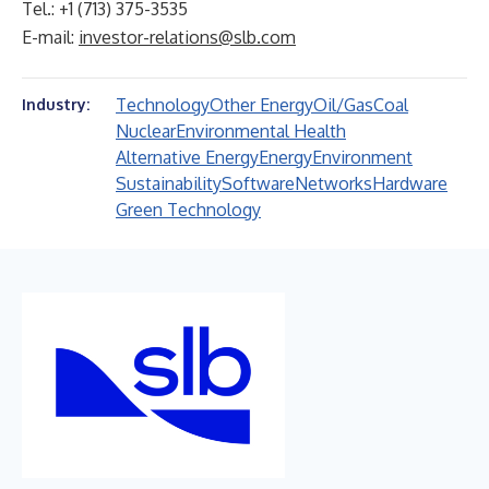
Tel.: +1 (713) 375-3535
E-mail:
investor-relations@slb.com
Technology
Other Energy
Oil/Gas
Coal
Industry:
Nuclear
Environmental Health
Alternative Energy
Energy
Environment
Sustainability
Software
Networks
Hardware
Green Technology