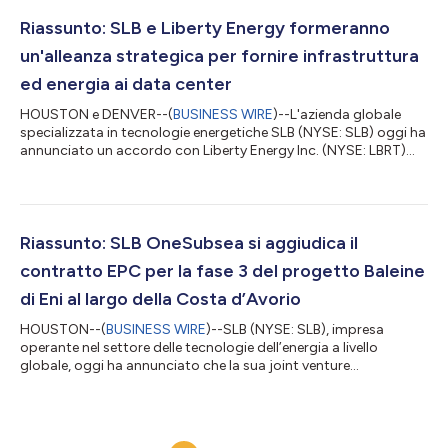
Riassunto: SLB e Liberty Energy formeranno
un'alleanza strategica per fornire infrastruttura
ed energia ai data center
HOUSTON e DENVER--(
BUSINESS WIRE
)--L'azienda globale
specializzata in tecnologie energetiche SLB (NYSE: SLB) oggi ha
annunciato un accordo con Liberty Energy Inc. (NYSE: LBRT)
per formare un'alleanza strategica che fornirà infrastrutture
modulari e soluzioni integrate per la produzione di energia per
nuovi progetti di data center in tutto il mondo. La
collaborazione riunirà competenze complementari in tema di
infrastrutture modulari, produzione energetica e operazioni per
Riassunto: SLB OneSubsea si aggiudica il
supportare il rapido s...
contratto EPC per la fase 3 del progetto Baleine
di Eni al largo della Costa d’Avorio
HOUSTON--(
BUSINESS WIRE
)--SLB (NYSE: SLB), impresa
operante nel settore delle tecnologie dell’energia a livello
globale, oggi ha annunciato che la sua joint venture
OneSubsea™ si è aggiudicata un importante contratto Eni di
ingegneria, approvvigionamento e costruzione (EPC)
multipozzo per la fase 3 del progetto in acque profonde
Baleine, al largo della Costa d’Avorio. Ai sensi del contratto, SLB