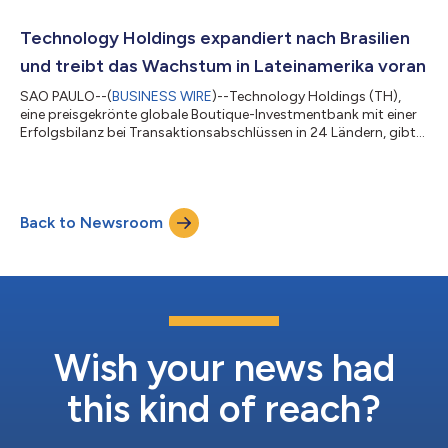
Unternehmens in zusätzliche Sektoren und Produkte wider,
darunter Vermögensverwaltung und ein erweitertes Angebot im
Technology Holdings expandiert nach Brasilien
Bereich Wachstumsberatung, um für seine Kunden W...
und treibt das Wachstum in Lateinamerika voran
SAO PAULO--(
BUSINESS WIRE
)--Technology Holdings (TH),
eine preisgekrönte globale Boutique-Investmentbank mit einer
Erfolgsbilanz bei Transaktionsabschlüssen in 24 Ländern, gibt
stolz ihre strategische Expansion nach Brasilien bekannt, wo sie
die digitale Transformation in einer der größten
Volkswirtschaften Lateinamerikas vorantreiben wird. Dieser
Schritt stärkt die Präsenz von Technology Holdings auf dem
Back to Newsroom
schnell wachsenden lateinamerikanischen Markt erheblich und
ermöglicht es dem Unternehmen,...
Wish your news had
this kind of reach?