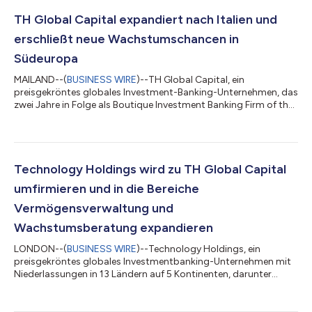
TH Global Capital expandiert nach Italien und
erschließt neue Wachstumschancen in
Südeuropa
MAILAND--(
BUSINESS WIRE
)--TH Global Capital, ein
preisgekröntes globales Investment-Banking-Unternehmen, das
zwei Jahre in Folge als Boutique Investment Banking Firm of the
Year ausgezeichnet wurde und in 13 Ländern in Amerika, Europa
und im asiatisch-pazifischen Raum tätig ist, freut sich, seine
strategische Expansion nach Italien bekannt zu geben. Das neue
Team des Unternehmens wird seinen Sitz in Mailand haben und
markiert einen bedeutenden Schritt im Engagement von TH
Technology Holdings wird zu TH Global Capital
Global Capital, von de...
umfirmieren und in die Bereiche
Vermögensverwaltung und
Wachstumsberatung expandieren
LONDON--(
BUSINESS WIRE
)--Technology Holdings, ein
preisgekröntes globales Investmentbanking-Unternehmen mit
Niederlassungen in 13 Ländern auf 5 Kontinenten, darunter
Amerika, Europa und der asiatisch-pazifische Raum, gab
bekannt, dass es in TH Global Capital umfirmieren wird. Diese
Umfirmierung spiegelt die anhaltende Expansion des