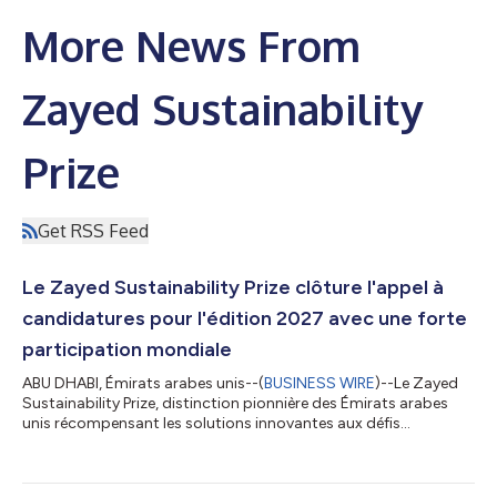
More News From
Zayed Sustainability
Prize
Get RSS Feed
Le Zayed Sustainability Prize clôture l'appel à
candidatures pour l'édition 2027 avec une forte
participation mondiale
ABU DHABI, Émirats arabes unis--(
BUSINESS WIRE
)--Le Zayed
Sustainability Prize, distinction pionnière des Émirats arabes
unis récompensant les solutions innovantes aux défis
mondiaux, a officiellement clôturé la période de candidature
pour son cycle 2027, après avoir reçu un nombre record de 10
233 candidatures provenant de 177 pays dans ses six