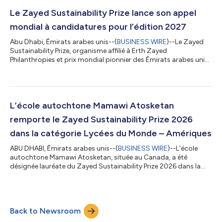
catégories : Santé, Alimentation, Énergie, Eau, Action pour le
climat et Lycées du monde. Ce prix, qui en est désormais à sa
Le Zayed Sustainability Prize lance son appel
18e édition, continue d'at...
mondial à candidatures pour l’édition 2027
Abu Dhabi, Émirats arabes unis--(
BUSINESS WIRE
)--Le Zayed
Sustainability Prize, organisme affilié à Erth Zayed
Philanthropies et prix mondial pionnier des Émirats arabes unis
récompensant la durabilité et l'innovation humanitaire, a ouvert
les candidatures pour son cycle 2027. Le Prix perpétue la vision
et l'héritage du père fondateur des Émirats arabes unis, Cheikh
Zayed bin Sultan Al Nahyan, en soutenant ceux qui œuvrent
pour un monde plus inclusif et durable. Pour sa 18ème édition,
L’école autochtone Mamawi Atosketan
doté d'un...
remporte le Zayed Sustainability Prize 2026
dans la catégorie Lycées du Monde – Amériques
ABU DHABI, Émirats arabes unis--(
BUSINESS WIRE
)--L’école
autochtone Mamawi Atosketan, située au Canada, a été
désignée lauréate du Zayed Sustainability Prize 2026 dans la
catégorie Lycées du Monde – Amériques. L’établissement a été
récompensé pour son projet de ferme hydroponique modulaire
piloté par les élèves, qui répond à l’insécurité alimentaire au sein
des communautés autochtones tout en revitalisant les savoirs
Back to Newsroom
traditionnels et en promouvant l’éducation au développement
durable. Le projet...