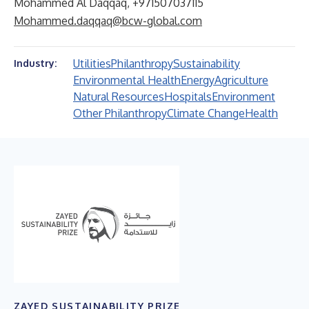
Mohammed Al Daqqaq, +971507037115
Mohammed.daqqaq@bcw-global.com
Utilities
Philanthropy
Sustainability
Industry:
Environmental Health
Energy
Agriculture
Natural Resources
Hospitals
Environment
Other Philanthropy
Climate Change
Health
ZAYED SUSTAINABILITY PRIZE