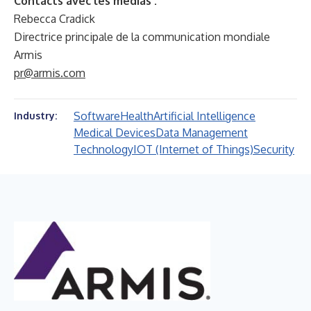
Contacts avec les médias :
Rebecca Cradick
Directrice principale de la communication mondiale
Armis
pr@armis.com
Software
Health
Artificial Intelligence
Industry:
Medical Devices
Data Management
Technology
IOT (Internet of Things)
Security