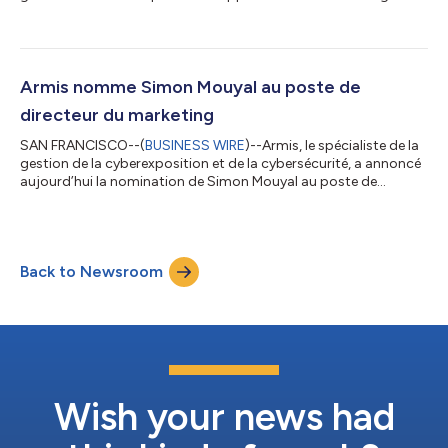
artificielle est souvent plus rapide que la prise de mesures de
sécurité essentielles, exposant les entreprises à des
vulnérabilités systémiques. Une nouvelle étude, menée par Armis
Labs dans le cadre du rapport Trusted Vibing Benchmark, a
évalué 18 modèles d’IA générative de premier plan dans 31
Armis nomme Simon Mouyal au poste de
scénarios de t...
directeur du marketing
SAN FRANCISCO--(
BUSINESS WIRE
)--Armis, le spécialiste de la
gestion de la cyberexposition et de la cybersécurité, a annoncé
aujourd’hui la nomination de Simon Mouyal au poste de
directeur du marketing. Dans ses nouvelles fonctions, M. Mouyal
supervisera la stratégie marketing mondiale d’Armis ainsi que
sa mise en œuvre, afin de renforcer le leadership de l’entreprise
dans son segment et de stimuler la demande pour Armis
Back to Newsroom
Centrix™, la plateforme Armis de gestion de l’exposition aux
cybermenaces....
Wish your news had