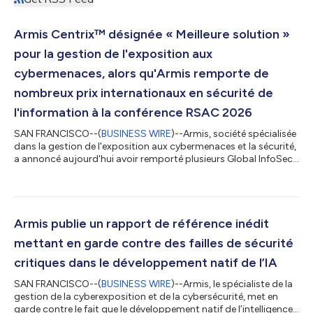
Armis Centrix™ désignée « Meilleure solution »
pour la gestion de l'exposition aux
cybermenaces, alors qu'Armis remporte de
nombreux prix internationaux en sécurité de
l'information à la conférence RSAC 2026
SAN FRANCISCO--(
BUSINESS WIRE
)--Armis, société spécialisée
dans la gestion de l'exposition aux cybermenaces et la sécurité,
a annoncé aujourd'hui avoir remporté plusieurs Global InfoSec
Awards décernés par le magazine Cyber Defense lors de la
conférence RSAC™ de cette année. Armis a reçu les distinctions
suivantes : Armis Centrix™ a remporté le prix de la « Meilleure
solution » pour la gestion de l'exposition aux cybermenaces
Armis nommée « Entreprise de cybersécurité choisie par les
Armis publie un rapport de référence inédit
éditeurs »...
mettant en garde contre des failles de sécurité
critiques dans le développement natif de l’IA
SAN FRANCISCO--(
BUSINESS WIRE
)--Armis, le spécialiste de la
gestion de la cyberexposition et de la cybersécurité, met en
garde contre le fait que le développement natif de l’intelligence